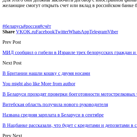
желающие смогут открыть счет или вклад в российском банке б
#беларусь
#россия
#счёт
Share
VK
OK.ru
Facebook
Twitter
WhatsApp
Telegram
Viber
Prev Post
МИД сообщил о гибели в Израиле трех белорусских граждан и 
Next Post
В Британии нашли кошку с двумя носами
You might also like
More from author
В Беларуси проходят проверки боеготовности мотострелковых 
Витебская область получила нового руководителя
Названа средняя зарплата в Беларуси в сентябре
В Нацбанке рассказали, что будет с кредитами и депозитами в
Prev
Next