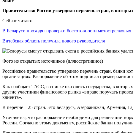
Share
Правительство России утвердило перечень стран, в которы
Сейчас читают
В Беларуси проходят проверки боеготовности мотострелковы
Витебская область получила нового руководителя
Фото из открытых источников (иллюстративное)
Российское правительство утвердило перечень стран, банки к
организациях. Распоряжение об этом подписал премьер-мини
Как сообщает ТАСС, в списке оказались государства, в котор
другие участники финансового рынка «вправе поручать прове
клиента».
В перечне – 25 стран. Это Беларусь, Азербайджан, Армения, Т
Уточняется, что распоряжение необходимо для реализации нор
России. Согласно этому документу, российские банки получил
Для этого они должны заключить договор с иностранной фина