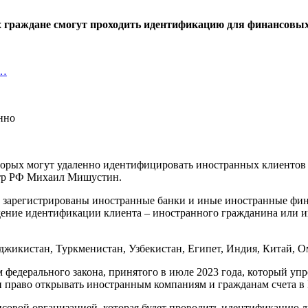
х граждане смогут проходить идентификацию для финансовых 
х…
оторых могут удаленно идентифицировать иностранных клиентов 
стр РФ Михаил Мишустин.
ых зарегистрированы иностранные банки и иные иностранные фи
дение идентификации клиента – иностранного гражданина или и
аджикистан, Туркменистан, Узбекистан, Египет, Индия, Китай, О
м федерального закона, принятого в июле 2023 года, который у
и право открывать иностранным компаниям и гражданам счета в
нсовой организацией, которая будет проводить идентификацию 