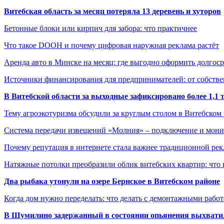
Витебская область за месяц потеряла 13 деревень и хуторов
Бетонные блоки или кирпич для забора: что практичнее
Что такое DOOH и почему цифровая наружная реклама растёт
Аренда авто в Минске на месяц: где выгодно оформить долгос
Источники финансирования для предпринимателей: от собстве
В Витебской области за выходные зафиксировано более 1,
Тему агроэкотуризма обсудили за круглым столом в Витебском
Система передачи извещений «Молния» – подключение и мон
Почему репутация в интернете стала важнее традиционной ре
Натяжные потолки преобразили облик витебских квартир: что 
Два рыбака утонули на озере Бернское в Витебском районе
Когда дом нужно переделать: что делать с демонтажными рабо
В Шумилино задержанный в состоянии опьянения выхватил