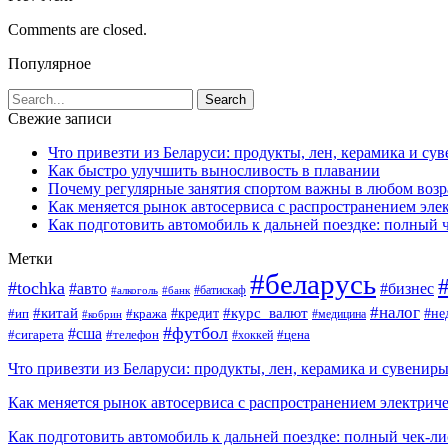
Comments are closed.
Популярное
Свежие записи
Что привезти из Беларуси: продукты, лен, керамика и су
Как быстро улучшить выносливость в плавании
Почему регулярные занятия спортом важны в любом возр
Как меняется рынок автосервиса с распространением эле
Как подготовить автомобиль к дальней поездке: полный 
Метки
#беларусь
#tochka
#авто
#бизнес
#алкоголь
#банк
#батискаф
#налог
#китай
#кредит
#курс_валют
#ип
#не
#кража
#медицина
#кобрин
#футбол
#сша
#сигарета
#телефон
#цена
#хоккей
Что привезти из Беларуси: продукты, лен, керамика и сувенир
Как меняется рынок автосервиса с распространением электриче
Как подготовить автомобиль к дальней поездке: полный чек-ли