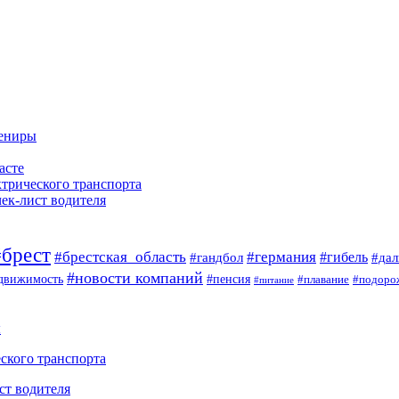
вениры
асте
ктрического транспорта
чек-лист водителя
#брест
#брестская_область
#германия
#гандбол
#гибель
#да
#новости компаний
#пенсия
движимость
#плавание
#подоро
#питание
ы
ского транспорта
ст водителя