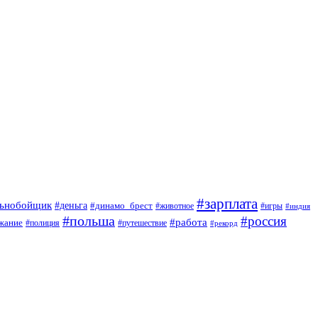
#зарплата
льнобойщик
#деньга
#динамо_брест
#животное
#игры
#индия
#польша
#россия
#работа
жание
#полиция
#путешествие
#рекорд