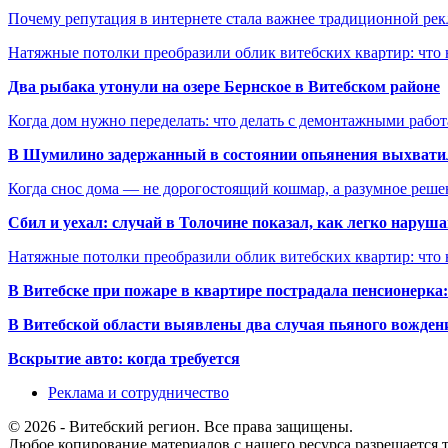
Почему репутация в интернете стала важнее традиционной ре
Натяжные потолки преобразили облик витебских квартир: что 
Два рыбака утонули на озере Бернское в Витебском районе
Когда дом нужно переделать: что делать с демонтажными рабо
В Шумилино задержанный в состоянии опьянения выхватил
Когда снос дома — не дорогостоящий кошмар, а разумное реше
Сбил и уехал: случай в Толочине показал, как легко наруш
Натяжные потолки преобразили облик витебских квартир: что 
В Витебске при пожаре в квартире пострадала пенсионерк
В Витебской области выявлены два случая пьяного вождени
Вскрытие авто: когда требуется
Реклама и сотрудничество
© 2026 - Витебский регион. Все права защищены.
Любое копирование материалов с нашего ресурса разрешается т