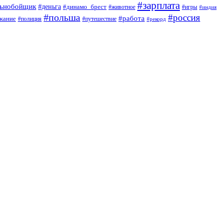
#зарплата
льнобойщик
#деньга
#динамо_брест
#животное
#игры
#индия
#польша
#россия
#работа
жание
#полиция
#путешествие
#рекорд