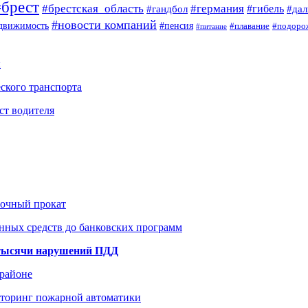
#брест
#брестская_область
#германия
#гандбол
#гибель
#да
#новости компаний
#пенсия
движимость
#плавание
#подоро
#питание
ы
ского транспорта
ст водителя
рочный прокат
нных средств до банковских программ
1 тысячи нарушений ПДД
 районе
иторинг пожарной автоматики