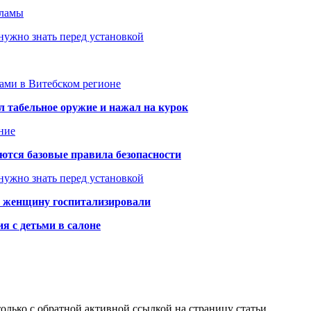
кламы
нужно знать перед установкой
тами в Витебском регионе
 табельное оружие и нажал на курок
ние
аются базовые правила безопасности
нужно знать перед установкой
а: женщину госпитализировали
я с детьми в салоне
олько с обратной активной ссылкой на страницу статьи.