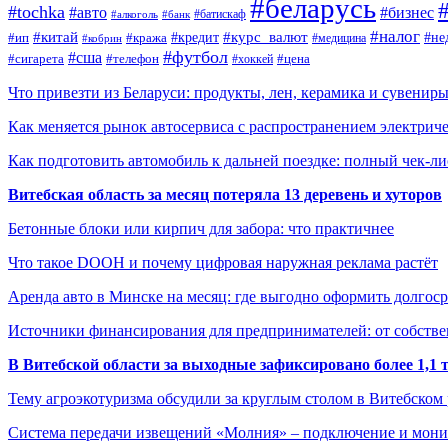
#беларусь
#tochka
#авто
#бизнес
#алкоголь
#банк
#батискаф
#налог
#китай
#кредит
#курс_валют
#ип
#не
#кража
#медицина
#кобрин
#футбол
#сша
#сигарета
#телефон
#цена
#хоккей
Что привезти из Беларуси: продукты, лен, керамика и сувенир
Как меняется рынок автосервиса с распространением электриче
Как подготовить автомобиль к дальней поездке: полный чек-ли
Витебская область за месяц потеряла 13 деревень и хуторов
Бетонные блоки или кирпич для забора: что практичнее
Что такое DOOH и почему цифровая наружная реклама растёт
Аренда авто в Минске на месяц: где выгодно оформить долгос
Источники финансирования для предпринимателей: от собстве
В Витебской области за выходные зафиксировано более 1,
Тему агроэкотуризма обсудили за круглым столом в Витебском
Система передачи извещений «Молния» – подключение и мон