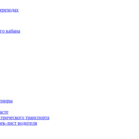
ереходах
го кабана
вениры
асте
ктрического транспорта
чек-лист водителя