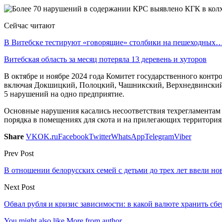
Сейчас читают
В Витебске тестируют «говорящие» столбики на пешеходных
Витебская область за месяц потеряла 13 деревень и хуторов
В октябре и ноябре 2024 года Комитет государственного контр
включая Докшицкий, Полоцкий, Чашникский, Верхнедвинский, 
5 нарушений на одно предприятие.
Основные нарушения касались несоответствия техрегламентам
порядка в помещениях для скота и на прилегающих территория
Share
VK
OK.ru
Facebook
Twitter
WhatsApp
Telegram
Viber
Prev Post
В отношении белорусских семей с детьми до трех лет ввели н
Next Post
Обвал рубля и кризис зависимости: в какой валюте хранить сб
You might also like
More from author