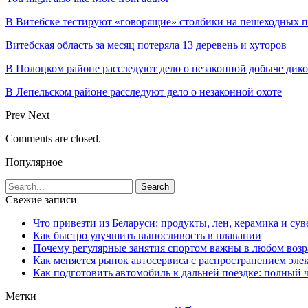
В Витебске тестируют «говорящие» столбики на пешеходных п
Витебская область за месяц потеряла 13 деревень и хуторов
В Полоцком районе расследуют дело о незаконной добыче дико
В Лепельском районе расследуют дело о незаконной охоте
Prev
Next
Comments are closed.
Популярное
Свежие записи
Что привезти из Беларуси: продукты, лен, керамика и су
Как быстро улучшить выносливость в плавании
Почему регулярные занятия спортом важны в любом возр
Как меняется рынок автосервиса с распространением эле
Как подготовить автомобиль к дальней поездке: полный 
Метки