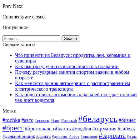
Prev
Next
Comments are closed.
Популярное
Свежие записи
Что привезти из Беларуси: продукты, лен, керамика и
сувениры
Как быстро улучшить выносливость в плавании
Почему регулярные занятия спортом важны в любом
возрасте
Как меняется рынок автосервиса с распространением
электрического транспорта
Как подготовить автомобиль к дальней поездке: полный
чек-лист водителя
Метки
#беларусь
#tochka
#авто
#бизнес
#алкоголь
#банк
#батискаф
#брест
#брестская_область
#германия
#гандбол
#гибель
#зарплата
#дальнобойщик
#деньга
#динамо_брест
#животное
#игры