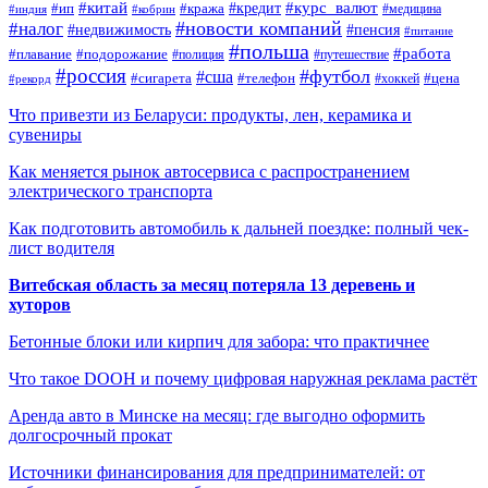
#китай
#кредит
#курс_валют
#ип
#кража
#медицина
#индия
#кобрин
#новости компаний
#налог
#пенсия
#недвижимость
#питание
#польша
#работа
#плавание
#подорожание
#полиция
#путешествие
#россия
#футбол
#сша
#сигарета
#телефон
#цена
#рекорд
#хоккей
Что привезти из Беларуси: продукты, лен, керамика и
сувениры
Как меняется рынок автосервиса с распространением
электрического транспорта
Как подготовить автомобиль к дальней поездке: полный чек-
лист водителя
Витебская область за месяц потеряла 13 деревень и
хуторов
Бетонные блоки или кирпич для забора: что практичнее
Что такое DOOH и почему цифровая наружная реклама растёт
Аренда авто в Минске на месяц: где выгодно оформить
долгосрочный прокат
Источники финансирования для предпринимателей: от