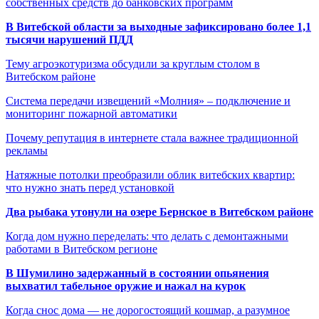
собственных средств до банковских программ
В Витебской области за выходные зафиксировано более 1,1
тысячи нарушений ПДД
Тему агроэкотуризма обсудили за круглым столом в
Витебском районе
Система передачи извещений «Молния» – подключение и
мониторинг пожарной автоматики
Почему репутация в интернете стала важнее традиционной
рекламы
Натяжные потолки преобразили облик витебских квартир:
что нужно знать перед установкой
Два рыбака утонули на озере Бернское в Витебском районе
Когда дом нужно переделать: что делать с демонтажными
работами в Витебском регионе
В Шумилино задержанный в состоянии опьянения
выхватил табельное оружие и нажал на курок
Когда снос дома — не дорогостоящий кошмар, а разумное