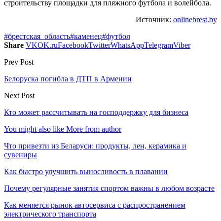
строительству площадки для пляжного футбола и волейбола.
Источник:
onlinebrest.by
#брестская_область
#каменец
#футбол
Share
VK
OK.ru
Facebook
Twitter
WhatsApp
Telegram
Viber
Prev Post
Белоруска погибла в ДТП в Армении
Next Post
Кто может рассчитывать на господдержку для бизнеса
You might also like
More from author
Что привезти из Беларуси: продукты, лен, керамика и
сувениры
Как быстро улучшить выносливость в плавании
Почему регулярные занятия спортом важны в любом возрасте
Как меняется рынок автосервиса с распространением
электрического транспорта