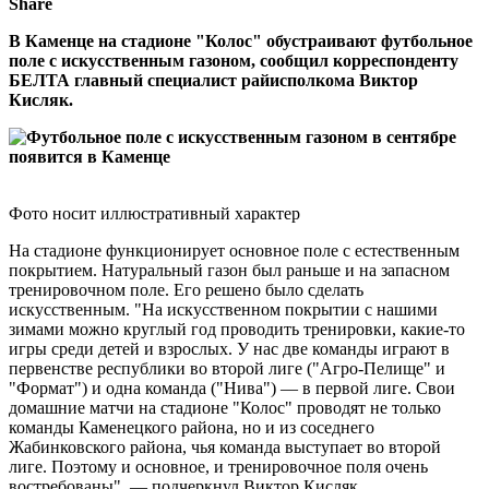
Share
В Каменце на стадионе "Колос" обустраивают футбольное
поле с искусственным газоном, сообщил корреспонденту
БЕЛТА главный специалист райисполкома Виктор
Кисляк.
Фото носит иллюстративный характер
На стадионе функционирует основное поле с естественным
покрытием. Натуральный газон был раньше и на запасном
тренировочном поле. Его решено было сделать
искусственным. "На искусственном покрытии с нашими
зимами можно круглый год проводить тренировки, какие-то
игры среди детей и взрослых. У нас две команды играют в
первенстве республики во второй лиге ("Агро-Пелище" и
"Формат") и одна команда ("Нива") — в первой лиге. Свои
домашние матчи на стадионе "Колос" проводят не только
команды Каменецкого района, но и из соседнего
Жабинковского района, чья команда выступает во второй
лиге. Поэтому и основное, и тренировочное поля очень
востребованы", — подчеркнул Виктор Кисляк.