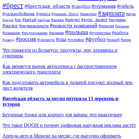
#брест
#брестская_область
#германия
#гандбол
#гибель
#зарплата
#дальнобойщик
#деньга
#динамо_брест
#животное
#игры
#китай
#кредит
#курс_валют
#ип
#кража
#медицина
#индия
#кобрин
#новости компаний
#налог
#пенсия
#недвижимость
#питание
#польша
#работа
#плавание
#подорожание
#полиция
#путешествие
#россия
#футбол
#сша
#сигарета
#телефон
#цена
#рекорд
#хоккей
Что привезти из Беларуси: продукты, лен, керамика и
сувениры
Как меняется рынок автосервиса с распространением
электрического транспорта
Как подготовить автомобиль к дальней поездке: полный чек-
лист водителя
Витебская область за месяц потеряла 13 деревень и
хуторов
Бетонные блоки или кирпич для забора: что практичнее
Что такое DOOH и почему цифровая наружная реклама растёт
Аренда авто в Минске на месяц: где выгодно оформить