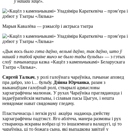
ў нашай хаце».
Марыя Кавалёва — рэжысёр і актрыса тэатра
«Дык вось было гэта даўно, вельмі даўно, так даўно, што ў
нашай з табой краіне яшчэ не было тады бульбы»
— з гэтых
слоў пачынаецца казка «Кацёл з каменьчыкамі» Беларускага
Тэатра «Лялька».
Сяргей Талкач
, у ролі галоўнага чараўніка, пачынае аповед
пра дабро, зло і… бульбу.
Дзіяна Юрчанка
, разам з
выканаўцам галоўнай ролі, стварылі адмысловы
харэаграфічны малюнак. У рухах Чараўніка праглядаюцца і
індаеўрапейскія матывы, і сілавыя пасы Цыгун, і нешта
невядомае нават свядомаму гледачу.
Пластычнасць і легкія рухі акцёра надаюць дзейству
харэаграфічны падтэкст. Яго аблічча, манера размовы і рух
ствараюць яскравы вобраз ці то іншаземнага валацугі, ці то
чараўніка, ці то божага сына, які выпадкова завітаў у