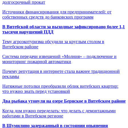
долгосрочный прокат
Источники финансирования для предпринимателей: от
собственных средств до банковских программ
В Витебской области за выходные зафиксировано более 1,1
тысячи нарушений ПДД
Тему агроэкотуризма обсудили за круглым столом в
Витебском районе
Система передачи извещений «Молния» – подключение и
мониторинг пожарной автоматики
Почему репутация в интернете стала важнее традиционной
рекламы
Натяжные потолки преобразили облик витебских квартир:
что нужно знать перед установкой
Два рыбака утонули на озере Бернское в Витебском районе
Когда дом нужно переделать: что делать с демонтажными
работами в Витебском регионе
В Шумилино задержанный в состоянии опьянения