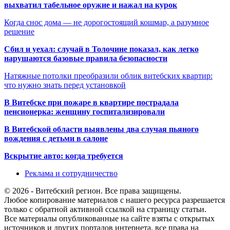
выхватил табельное оружие и нажал на курок
Когда снос дома — не дорогостоящий кошмар, а разумное
решение
Сбил и уехал: случай в Толочине показал, как легко
нарушаются базовые правила безопасности
Натяжные потолки преобразили облик витебских квартир:
что нужно знать перед установкой
В Витебске при пожаре в квартире пострадала
пенсионерка: женщину госпитализировали
В Витебской области выявлены два случая пьяного
вождения с детьми в салоне
Вскрытие авто: когда требуется
Реклама и сотрудничество
© 2026 - Витебский регион. Все права защищены.
Любое копирование материалов с нашего ресурса разрешается
только с обратной активной ссылкой на страницу статьи.
Все материалы опубликованные на сайте взяты с открытых
источников и других порталов интернета, все права на