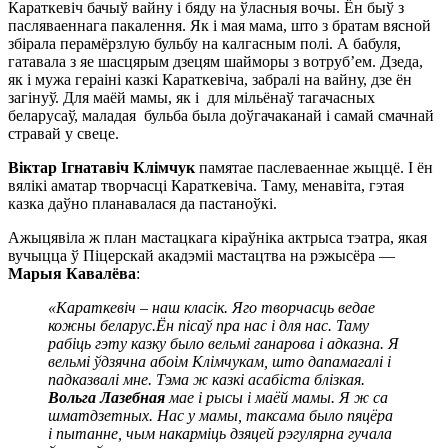
Караткевіч бачыў вайну і бяду на ўласныя вочы. Ён быў з
пасляваеннага пакалення. Як і мая мама, што з братам вясной
збірала перамёрзлую бульбу на калгасным полі. А бабуля,
гатавала з яе шасцярым дзецям шайморы з вотруб’ем. Дзеда,
як і мужа гераіні казкі Караткевіча, забралі на вайну, дзе ён
загінуў. Для маёй мамы, як і для мільёнаў тагачасных
беларусаў, маладая бульба была доўгачаканай і самай смачнай
стравай у свеце.
Віктар Ігнатавіч Клімчук
памятае паслеваеннае жыццё. І ён
вялікі аматар творчасці Караткевіча. Таму, менавіта, гэтая
казка даўно планавалася да пастаноўкі.
Ажыцявіла ж план мастацкага кіраўніка актрыса тэатра, якая
вучыцца ў Піцерскай акадэміі мастацтва на рэжысёра —
Марыя Кавалёва
:
«Караткевіч – наш класік. Яго творчасць ведае
кожны беларус.Ён пісаў пра нас і для нас. Таму
рабіць гэту казку было вельмі ганарова і адказна. Я
вельмі ўдзячна абоім Клімчукам, што дапамагалі і
падказвалі мне. Тэма ж казкі асабіста блізкая.
Вольга Лазебная
мае і рысы і маёй мамы. Я ж са
шматдзетных. Нас у мамы, таксама было пяцёра
і пытанне, чым накарміць дзяцей рэгулярна гучала