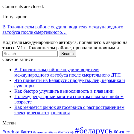
Comments are closed.
Популярное
В Толочинском районе осудили водителя международного
автобуса после смертельного…
Водителя международного автобуса, попавшего в аварию на
трассе М1 в Толочинском районе, признали виновным и…
Свежие записи
В Толочинском районе осудили водителя
международного автобуса после смертельного ДТП
Что привезти из Беларуси: продукты, лен, керамика и
сувениры
Как быстро улучшить выносливость в плавании
Почему регулярные занятия спортом важны в любом
возрасте
Как меняется рынок автосервиса с распространением
электрического транспорта
Метки
#беларусь
#tochka
#авто
#бизнес
#алкоголь
#банк
#батискаф