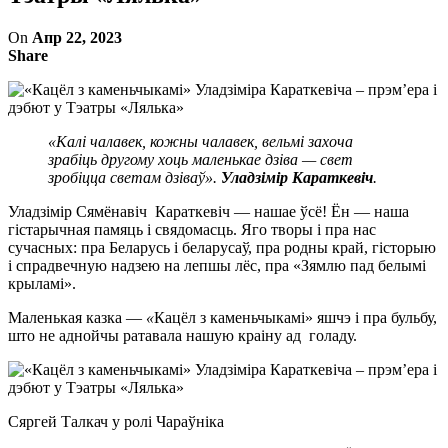
On
Апр 22, 2023
Share
«Калі чалавек, кожны чалавек, вельмі захоча
зрабіць другому хоць маленькае дзіва — свет
зробіцца светам дзіваў».
Уладзімір Караткевіч
.
Уладзімір Сямёнавіч Караткевіч — нашае ўсё! Ён — наша
гістарычная памяць і свядомасць. Яго творы і пра нас
сучасных: пра Беларусь і беларусаў, пра родны край, гісторыю
і спрадвечную надзею на лепшы лёс, пра «Зямлю пад белымі
крыламі».
Маленькая казка —
«
Кацёл з каменьчыкамі» яшчэ і пра бульбу,
што не аднойчы ратавала нашую краіну ад голаду.
Сяргей Талкач у ролі Чараўніка