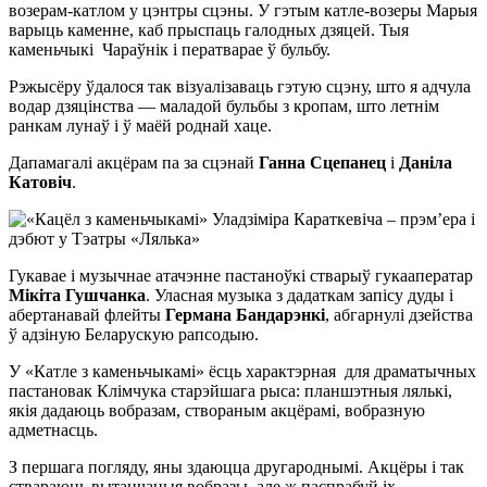
возерам-катлом у цэнтры сцэны. У гэтым катле-возеры Марыя
варыць каменне, каб прыспаць галодных дзяцей. Тыя
каменьчыкі Чараўнік і ператварае ў бульбу.
Рэжысёру ўдалося так візуалізаваць гэтую сцэну, што я адчула
водар дзяцінства — маладой бульбы з кропам, што летнім
ранкам лунаў і ў маёй роднай хаце.
Дапамагалі акцёрам па за сцэнай
Ганна Сцепанец
і
Даніла
Катовіч
.
Гукавае і музычнае атачэнне пастаноўкі стварыў гукааператар
Мікіта Гушчанка
. Уласная музыка з дадаткам запісу дуды і
абертанавай флейты
Германа Бандарэнкі
, абгарнулі дзейства
ў адзіную Беларускую рапсодыю.
У «Катле з каменьчыкамі» ёсць характэрная для драматычных
пастановак Клімчука старэйшага рыса: планшэтныя лялькі,
якія дадаюць вобразам, створаным акцёрамі, вобразную
адметнасць.
З першага погляду, яны здаюцца другароднымі. Акцёры і так
ствараюць вытанчаныя вобразы, але ж паспрабуй іх