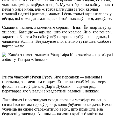
чым накарміць пяцёрых дзяцей. Мужа забралі на вайну і нават
печы ў хаце няма, але ж трэба цягнуцца за той кволай
нітачкай надзеі і ратаваць малых. І ёсць толькі адзін чалавек у
вёсцы, які можа дапамагчы, але і той, павагаўшыся, адмаўляе.
Сквапны чалавек з каменным сэрцам – Ігнат. Ён звар’яцеў ад
хцівасці. Багацце — адзінае, што яго хвалюе. Яно яго гонар і
хараство. За гэта ён сябе ўзвёў на трон, згубіўшы і родных, і
чалавечае аблічча. Безумоўнае зло, але яно тутэйшае, слабое і
вартае жалю.
Ігната ўвасобіў
Яўген Гусеў
. Яго персанаж — камічны і
нікчэмны, з каменным сэрцам. Ён не пазычыў Марыі меру
фасолі. За што ў фінале, Дар’я Дубовік — сцэнограф,
ператварае яго ў валун з квадратнай галавой і ножкамі.
Лаканічная і прасякнутая сярэдневечнай метафарычнасцю
сцэна і касцюмы герояў даюць волю ўяўленню гледача. Нехта
ўбачыць на сцэне старажытную вёску, што прыйшла з-за
беднасці ў заняпад. А іншы — казачны край з блакітным