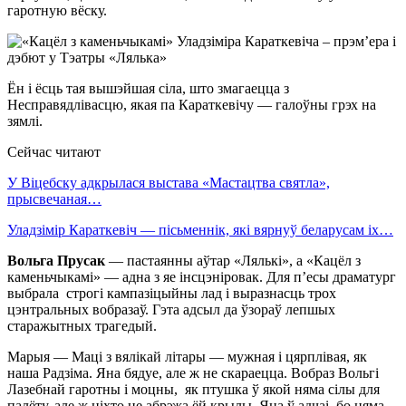
гаротную вёску.
Ён і ёсць тая вышэйшая сіла, што змагаецца з
Несправядлівасцю, якая па Караткевічу — галоўны грэх на
зямлі.
Сейчас читают
У Віцебску адкрылася выстава «Мастацтва святла»,
прысвечаная…
Уладзімір Караткевіч — пісьменнік, які вярнуў беларусам іх…
Вольга Прусак
— пастаянны аўтар «Лялькі», а «Кацёл з
каменьчыкамі» — адна з яе інсцэніровак. Для п’есы драматург
выбрала строгі кампазіцыйны лад і выразнасць трох
цэнтральных вобразаў. Гэта адсыл да ўзораў лепшых
старажытных трагедый.
Марыя — Маці з вялікай літары — мужная і цярплівая, як
наша Радзіма. Яна бядуе, але ж не скараецца. Вобраз Вольгі
Лазебнай гаротны і моцны, як птушка ў якой няма сілы для
палёту, але ж ніхто не абрэжа ёй крылы. Яна ў адчаі, бо няма,