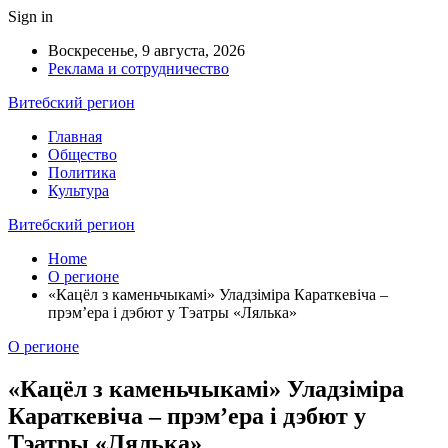
Sign in
Воскресенье, 9 августа, 2026
Реклама и сотрудничество
Витебский регион
Главная
Общество
Политика
Культура
Витебский регион
Home
О регионе
«Кацёл з каменьчыкамі» Уладзіміра Караткевіча –
прэм’ера і дэбют у Тэатры «Лялька»
О регионе
«Кацёл з каменьчыкамі» Уладзіміра
Караткевіча – прэм’ера і дэбют у
Тэатры «Лялька»