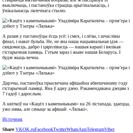
выключыць, і пастаноўка страціць арыгінальнасць, і
ўнікальнасць лялечнага стылю.
А разам у пастаноўцы ёсць усё: і смех, і слёзы, і шчаслівы
фінал, і нават бульба. Не, не яна наша нацыянальная ідэя —
свядомасць, дабро і цярплівасць — нашыя карані і вялікая
гістарычная памяць. Гэтым зараз і жыве нашая Беларусь. І
будзе жыць вечна.
Дарэчы, пастаноўка прысвечана афіцыйна абвешчанаму году
гістарычнай памяці. Яна ў адну дзею. Рэкамендавана дзецям з
7 гадоў і дарослым.
А квіткоў на «Кацёл з каменьчыкамі» на 26 лістапада, здаецца,
ужо няма, але сачыце за афішай «Лялькі».
Источник
Share
VK
OK.ru
Facebook
Twitter
WhatsApp
Telegram
Viber