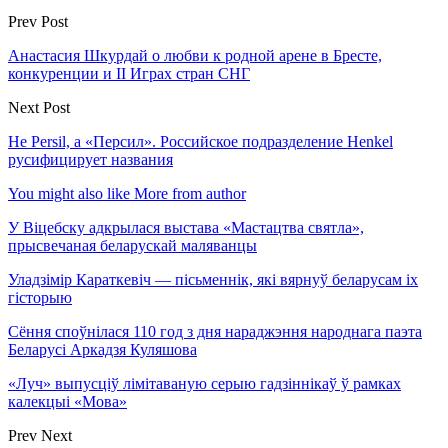
Prev Post
Анастасия Шкурдай о любви к родной арене в Бресте,
конкуренции и II Играх стран СНГ
Next Post
Не Persil, а «Персил». Российское подразделение Henkel
русифицирует названия
You might also like
More from author
У Віцебску адкрылася выстава «Мастацтва святла»,
прысвечаная беларускай маляванцы
Уладзімір Караткевіч — пісьменнік, які вярнуў беларусам іх
гісторыю
Сёння споўнілася 110 год з дня нараджэння народнага паэта
Беларусі Аркадзя Куляшова
«Луч» выпусціў лiмiтаваную серыю гадзіннікаў ў рамках
калекцыі «Мова»
Prev
Next