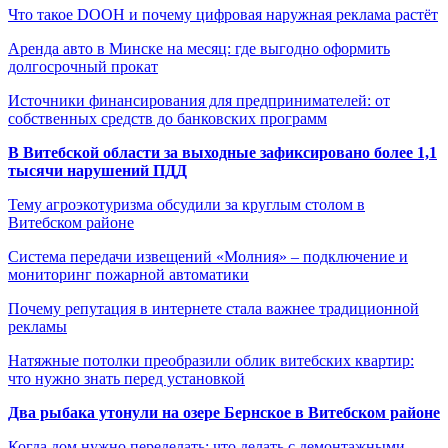
Что такое DOOH и почему цифровая наружная реклама растёт
Аренда авто в Минске на месяц: где выгодно оформить
долгосрочный прокат
Источники финансирования для предпринимателей: от
собственных средств до банковских программ
В Витебской области за выходные зафиксировано более 1,1
тысячи нарушений ПДД
Тему агроэкотуризма обсудили за круглым столом в
Витебском районе
Система передачи извещений «Молния» – подключение и
мониторинг пожарной автоматики
Почему репутация в интернете стала важнее традиционной
рекламы
Натяжные потолки преобразили облик витебских квартир:
что нужно знать перед установкой
Два рыбака утонули на озере Бернское в Витебском районе
Когда дом нужно переделать: что делать с демонтажными