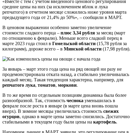
«Вместе с тем с учетом введенного ценового регулирования
средние цены на них (за исключением яблок и лука
репчатого) в отчетном месяце сложились ниже уровня марта
предыдущего года от 21,4% до 50%», – сообщили в МАРТ.
В ценовом выражении особенно заметно увеличение
стоимости сладкого перца –
плюс 3,34 рубля
за месяц (март
по отношению к февралю). Меньше всего сладкий перец в
марте 2023 года стоил в
Гомельской области
(15,78 рубля за
килограмм), дороже всего – в
Минской области
(17,98 рубля).
За январь – март этого года цена на ряд овощей ни разу не
продемонстрировала отката назад, а стабильно увеличивалась
каждый месяц. Такая тенденция характерна, например, для
репчатого лука
,
томатов
,
моркови
.
В то же время по отдельным позициям динамика была более
разнообразной. Так, стоимость
чеснока
уменьшилась в
феврале после роста в январе (в марте цена вновь пошла
вверх). В зимние месяцы увеличилась стоимость
свежих
огурцов
, однако в марте цены заметно снизились. Достаточно
стабильными в текущем году были цены на
картофель
.
Напомним, раннее в МАРТ заявили, что регулирование цен в