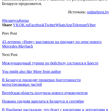
Беларуси продолжится.
Источник:
onlinebrest.by
#беларусь
#цена
Share
VK
OK.ru
Facebook
Twitter
WhatsApp
Telegram
Viber
Prev Post
43-летнюю «Ниву» выставили на продажу по цене нового
Mercedes-Maybach
Next Post
Международный турнир по бейсболу состоялся в Бресте
You might also like
More from author
В Беларуси проходят проверки боеготовности
мотострелковых частей
Витебская область получила нового руководителя
Названа средняя зарплата в Беларуси в сентябре
В Нацбанке рассказали, что будет с кредитами и депозитами в