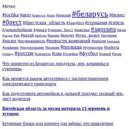
Метки
#беларусь
#tochka
#авто
#бизнес
#алкоголь
#банк
#батискаф
#брест
#брестская_область
#германия
#гандбол
#гибель
#зарплата
#дальнобойщик
#деньга
#динамо_брест
#животное
#игры
#китай
#кредит
#курс_валют
#ип
#кража
#медицина
#индия
#кобрин
#новости компаний
#налог
#пенсия
#недвижимость
#питание
#польша
#работа
#плавание
#подорожание
#полиция
#путешествие
#россия
#футбол
#сша
#сигарета
#телефон
#цена
#рекорд
#хоккей
Что привезти из Беларуси: продукты, лен, керамика и
сувениры
Как меняется рынок автосервиса с распространением
электрического транспорта
Как подготовить автомобиль к дальней поездке: полный чек-
лист водителя
Витебская область за месяц потеряла 13 деревень и
хуторов
Бетонные блоки или кирпич для забора: что практичнее