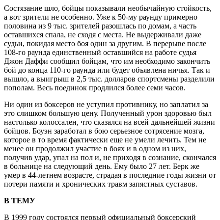
Состязание шло, бойцы показывали необычайную стойкость,
а вот зрители не особенно. Уже к 50-му раунду примерно
половина из 9 тыс. зрителей разошлась по домам, а часть
оставшихся спала, не сходя с места. Не выдерживали даже
судьи, покидая место боя один за другим. В перерыве после
108-го раунда единственный оставшийся на работе судья
Джон Даффи сообщил бойцам, что им необходимо закончить
бой до конца 110-го раунда или будет объявлена ничья. Так и
вышло, а выигрыш в 2,5 тыс. долларов спортсмены разделили
пополам. Весь поединок продлился более семи часов.
Ни один из боксеров не уступил противнику, но заплатил за
это слишком большую цену. Полученный урон здоровью был
настолько колоссален, что сказался на всей дальнейшей жизни
бойцов. Боуэн заработал в бою серьезное сотрясение мозга,
которое в то время фактически еще не умели лечить. Тем не
менее он продолжил участие в боях и в одном из них,
получив удар, упал на пол и, не приходя в сознание, скончался
в больнице на следующий день. Ему было 27 лет. Берк же
умер в 44-летнем возрасте, страдая в последние годы жизни от
потери памяти и хронических травм запястных суставов.
В ТЕМУ
В 1999 году состоялся первый официальный боксерский