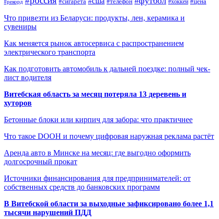
#россия
#футбол
#сша
#сигарета
#телефон
#цена
#рекорд
#хоккей
Что привезти из Беларуси: продукты, лен, керамика и
сувениры
Как меняется рынок автосервиса с распространением
электрического транспорта
Как подготовить автомобиль к дальней поездке: полный чек-
лист водителя
Витебская область за месяц потеряла 13 деревень и
хуторов
Бетонные блоки или кирпич для забора: что практичнее
Что такое DOOH и почему цифровая наружная реклама растёт
Аренда авто в Минске на месяц: где выгодно оформить
долгосрочный прокат
Источники финансирования для предпринимателей: от
собственных средств до банковских программ
В Витебской области за выходные зафиксировано более 1,1
тысячи нарушений ПДД