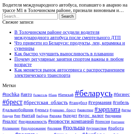
Водителя международного автобуса, попавшего в аварию на
трассе М1 в Толочинском районе, признали виновным и…
Свежие записи
В Толочинском районе осудили водителя
международного автобуса после смертельного ДТП
Что привезти из Беларуси: продукты, лен, керамика и
сувениры
Как быстро улучшить выносливость в плавании
Почему регулярные занятия спортом важны в любом
возрасте
Как меняется рынок автосервиса с распространением
электрического транспорта
Метки
#беларусь
#tochka
#авто
#бизнес
#алкоголь
#банк
#батискаф
#брест
#брестская_область
#германия
#гандбол
#гибель
#зарплата
#дальнобойщик
#деньга
#динамо_брест
#животное
#игры
#китай
#кредит
#курс_валют
#ип
#кража
#медицина
#индия
#кобрин
#новости компаний
#налог
#пенсия
#недвижимость
#питание
#польша
#работа
#плавание
#подорожание
#полиция
#путешествие