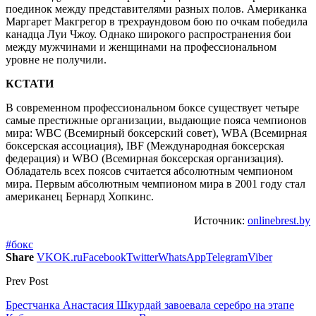
поединок между представителями разных полов. Американка
Маргарет Макгрегор в трехраундовом бою по очкам победила
канадца Луи Чжоу. Однако широкого распространения бои
между мужчинами и женщинами на профессиональном
уровне не получили.
КСТАТИ
В современном профессиональном боксе существует четыре
самые престижные организации, выдающие пояса чемпионов
мира: WBC (Всемирный боксерский совет), WBA (Всемирная
боксерская ассоциация), IBF (Международная боксерская
федерация) и WBO (Всемирная боксерская организация).
Обладатель всех поясов считается абсолютным чемпионом
мира. Первым абсолютным чемпионом мира в 2001 году стал
американец Бернард Хопкинс.
Источник:
onlinebrest.by
#бокс
Share
VK
OK.ru
Facebook
Twitter
WhatsApp
Telegram
Viber
Prev Post
Брестчанка Анастасия Шкурдай завоевала серебро на этапе