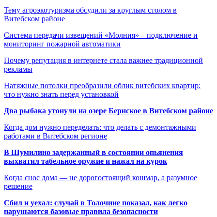
Тему агроэкотуризма обсудили за круглым столом в
Витебском районе
Система передачи извещений «Молния» – подключение и
мониторинг пожарной автоматики
Почему репутация в интернете стала важнее традиционной
рекламы
Натяжные потолки преобразили облик витебских квартир:
что нужно знать перед установкой
Два рыбака утонули на озере Бернское в Витебском районе
Когда дом нужно переделать: что делать с демонтажными
работами в Витебском регионе
В Шумилино задержанный в состоянии опьянения
выхватил табельное оружие и нажал на курок
Когда снос дома — не дорогостоящий кошмар, а разумное
решение
Сбил и уехал: случай в Толочине показал, как легко
нарушаются базовые правила безопасности