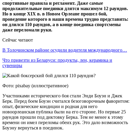
спортивные правила и регламент. Даже самые
продолжительные поединки длятся максимум 12 раундов.
Но в конце
XIX
в. в Новом Орлеане прошел бой,
проведение которого в наши времена трудно представить:
он длился 110 раундов, а в конце поединка спортсмены
даже переломали руки.
Сейчас читают
В Толочинском районе осудили водителя международного…
Что привезти из Беларуси: продукты, лен, керамика и
сувениры
Фото: pixabay (иллюстративное)
Участниками исторического боя стали Энди Боуэн и Джек
Берк. Перед боем Боуэн считался безоговорочным фаворитом:
опыт, физические кондиции и родная для него
новоорлеанская публика были на его стороне. Но первые 25
раундов прошли под диктовку Берка. Тем не менее к этому
времени он имел переломы обеих рук. Это дало возможность
Боуэну вернуться в поединок.