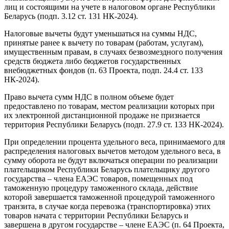
лиц и состоящими на учете в налоговом органе Республики
Беларусь (подп. 3.12 ст. 131 НК-2024).
Налоговые вычеты будут уменьшаться на суммы НДС,
принятые ранее к вычету по товарам (работам, услугам),
имущественным правам, в случаях безвозмездного получения
средств бюджета либо бюджетов государственных
внебюджетных фондов (п. 63 Проекта, подп. 24.4 ст. 133
НК-2024).
Право вычета сумм НДС в полном объеме будет
предоставлено по товарам, местом реализации которых при
их электронной дистанционной продаже не признается
территория Республики Беларусь (подп. 27.9 ст. 133 НК-2024).
При определении процента удельного веса, принимаемого для
распределения налоговых вычетов методом удельного веса, в
сумму оборота не будут включаться операции по реализации
плательщиком Республики Беларусь плательщику другого
государства – члена ЕАЭС товаров, помещенных под
таможенную процедуру таможенного склада, действие
которой завершается таможенной процедурой таможенного
транзита, в случае когда перевозка (транспортировка) этих
товаров начата с территории Республики Беларусь и
завершена в другом государстве – члене ЕАЭС (п. 64 Проекта,