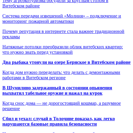
Тему агроэкотуризма обсудили за круглым столом в
Витебском районе
Система передачи извещений «Молния» – подключение и
мониторинг пожарной автоматики
Почему репутация в интернете стала важнее традиционной
рекламы
Натяжные потолки преобразили облик витебских квартир:
что нужно знать перед установкой
Два рыбака утонули на озере Бернское в Витебском районе
Когда дом нужно переделать: что делать с демонтажными
работами в Витебском регионе
В Шумилино задержанный в состоянии опьянения
выхватил табельное оружие и нажал на курок
Когда снос дома — не дорогостоящий кошмар, а разумное
решение
Сбил и уехал: случай в Толочине показал, как легко
нарушаются базовые правила безопасности