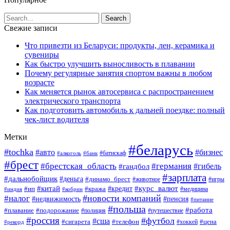
Свежие записи
Что привезти из Беларуси: продукты, лен, керамика и
сувениры
Как быстро улучшить выносливость в плавании
Почему регулярные занятия спортом важны в любом
возрасте
Как меняется рынок автосервиса с распространением
электрического транспорта
Как подготовить автомобиль к дальней поездке: полный
чек-лист водителя
Метки
#беларусь
#tochka
#авто
#бизнес
#алкоголь
#банк
#батискаф
#брест
#брестская_область
#германия
#гандбол
#гибель
#зарплата
#дальнобойщик
#деньга
#динамо_брест
#животное
#игры
#китай
#кредит
#курс_валют
#ип
#кража
#медицина
#индия
#кобрин
#новости компаний
#налог
#пенсия
#недвижимость
#питание
#польша
#работа
#плавание
#подорожание
#полиция
#путешествие
#россия
#футбол
#сша
#сигарета
#телефон
#цена
#рекорд
#хоккей