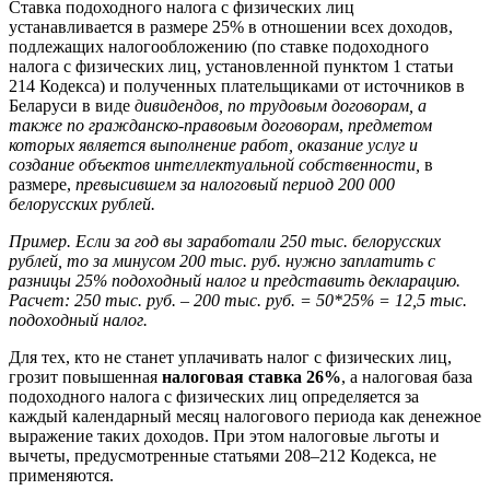
Ставка подоходного налога с физических лиц
устанавливается в размере 25% в отношении всех доходов,
подлежащих налогообложению (по ставке подоходного
налога с физических лиц, установленной пунктом 1 статьи
214 Кодекса) и полученных плательщиками от источников в
Беларуси в виде
дивидендов, по трудовым договорам, а
также по гражданско-правовым договорам
,
предметом
которых является выполнение работ, оказание услуг и
создание объектов интеллектуальной собственности,
в
размере,
превысившем за налоговый период 200 000
белорусских рублей.
Пример. Если за год вы заработали 250 тыс. белорусских
рублей, то за минусом 200 тыс. руб. нужно заплатить с
разницы 25% подоходный налог и представить декларацию.
Расчет: 250 тыс. руб. – 200 тыс. руб. = 50*25% = 12,5 тыс.
подоходный налог.
Для тех, кто не станет уплачивать налог с физических лиц,
грозит повышенная
налоговая
ставка 26%
, а налоговая база
подоходного налога с физических лиц определяется за
каждый календарный месяц налогового периода как денежное
выражение таких доходов. При этом налоговые льготы и
вычеты, предусмотренные статьями 208–212 Кодекса, не
применяются.