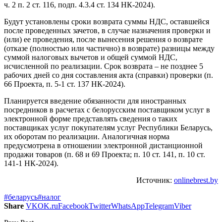
ч. 2 п. 2 ст. 116, подп. 4.3.4 ст. 134 НК-2024).
Будут установлены сроки возврата суммы НДС, оставшейся
после проведенных зачетов, в случае назначения проверки и
(или) ее проведения, после вынесения решения о возврате
(отказе (полностью или частично) в возврате) разницы между
суммой налоговых вычетов и общей суммой НДС,
исчисленной по реализации. Срок возврата – не позднее 5
рабочих дней со дня составления акта (справки) проверки (п.
66 Проекта, п. 5-1 ст. 137 НК-2024).
Планируется введение обязанности для иностранных
посредников в расчетах с белорусским поставщиком услуг в
электронной форме представлять сведения о таких
поставщиках услуг покупателям услуг Республики Беларусь,
их оборотам по реализации. Аналогичная норма
предусмотрена в отношении электронной дистанционной
продажи товаров (п. 68 и 69 Проекта; п. 10 ст. 141, п. 10 ст.
141-1 НК-2024).
Источник:
onlinebrest.by
#беларусь
#налог
Share
VK
OK.ru
Facebook
Twitter
WhatsApp
Telegram
Viber