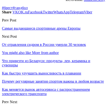
#брест
#гандбол
Share
VK
OK.ru
Facebook
Twitter
WhatsApp
Telegram
Viber
Prev Post
Самые выдающиеся спортивные арены Европы
Next Post
От отравления сидром в России умерли 30 человек
You might also like
More from author
Что привезти из Беларуси: продукты, лен, керамика и
сувениры
Как быстро улучшить выносливость в плавании
Почему регулярные занятия спортом важны в любом возрасте
Как меняется рынок автосервиса с распространением
электрического транспорта
Prev
Next