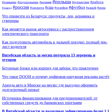
#польша
#работа
#плавание
#подорожание
#полиция
#путешествие
#россия
#футбол
#сша
#сигарета
#телефон
#цена
#рекорд
#хоккей
Что привезти из Беларуси: продукты, лен, керамика и
сувениры
Как меняется рынок автосервиса с распространением
электрического транспорта
Как подготовить автомобиль к дальней поездке: полный чек-
лист водителя
Витебская область за месяц потеряла 13 деревень и
хуторов
Бетонные блоки или кирпич для забора: что практичнее
Что такое DOOH и почему цифровая наружная реклама растёт
Аренда авто в Минске на месяц: где выгодно оформить
долгосрочный прокат
Источники финансирования для предпринимателей: от
собственных средств до банковских программ
В Витебской области за выходные зафиксировано более 1,1