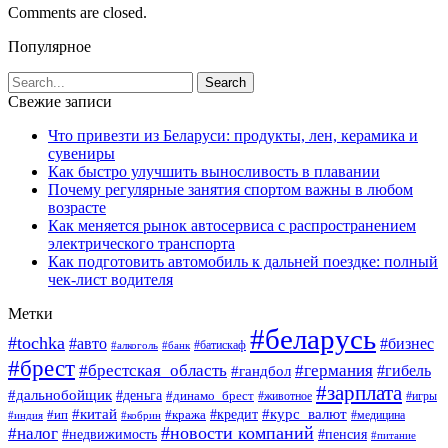
Comments are closed.
Популярное
Свежие записи
Что привезти из Беларуси: продукты, лен, керамика и
сувениры
Как быстро улучшить выносливость в плавании
Почему регулярные занятия спортом важны в любом
возрасте
Как меняется рынок автосервиса с распространением
электрического транспорта
Как подготовить автомобиль к дальней поездке: полный
чек-лист водителя
Метки
#беларусь
#tochka
#авто
#бизнес
#алкоголь
#банк
#батискаф
#брест
#брестская_область
#германия
#гандбол
#гибель
#зарплата
#дальнобойщик
#деньга
#динамо_брест
#животное
#игры
#китай
#кредит
#курс_валют
#ип
#кража
#медицина
#индия
#кобрин
#новости компаний
#налог
#пенсия
#недвижимость
#питание