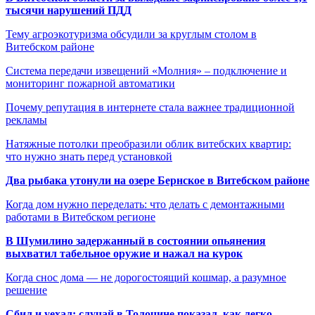
тысячи нарушений ПДД
Тему агроэкотуризма обсудили за круглым столом в
Витебском районе
Система передачи извещений «Молния» – подключение и
мониторинг пожарной автоматики
Почему репутация в интернете стала важнее традиционной
рекламы
Натяжные потолки преобразили облик витебских квартир:
что нужно знать перед установкой
Два рыбака утонули на озере Бернское в Витебском районе
Когда дом нужно переделать: что делать с демонтажными
работами в Витебском регионе
В Шумилино задержанный в состоянии опьянения
выхватил табельное оружие и нажал на курок
Когда снос дома — не дорогостоящий кошмар, а разумное
решение
Сбил и уехал: случай в Толочине показал, как легко