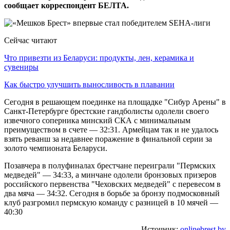
сообщает корреспондент БЕЛТА.
Сейчас читают
Что привезти из Беларуси: продукты, лен, керамика и
сувениры
Как быстро улучшить выносливость в плавании
Сегодня в решающем поединке на площадке "Сибур Арены" в
Санкт-Петербурге брестские гандболисты одолели своего
извечного соперника минский СКА с минимальным
преимуществом в счете — 32:31. Армейцам так и не удалось
взять реванш за недавнее поражение в финальной серии за
золото чемпионата Беларуси.
Позавчера в полуфиналах брестчане переиграли "Пермских
медведей" — 34:33, а минчане одолели бронзовых призеров
российского первенства "Чеховских медведей" с перевесом в
два мяча — 34:32. Сегодня в борьбе за бронзу подмосковный
клуб разгромил пермскую команду с разницей в 10 мячей —
40:30
Источник:
onlinebrest.by