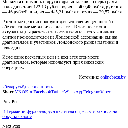
Меняется стоимость и других драгметаллов. Теперь грамм
палладия стоит 122,13 рубля, родия — 400,48 рубля, рутения
— 46 рублей, иридия — 445,21 рубля и осмия — 39,57 рубля.
Расчетные цены используют для зачисления ценностей на
обезличенные металлические счета. В том числе они
актуальны для расчетов за поставляемые в госхранилище
слитки производителей из Лондонской ассоциации рынка
драгметаллов и участников Лондонского рынка платины и
палладия.
Изменение расчетных цен не коснется стоимости
драгметаллов, которые используют при банковских
операциях.
Источник:
onlinebrest.by
#беларусь
#драгоценность
Share
VK
OK.ru
Facebook
Twitter
WhatsApp
Telegram
Viber
Prev Post
В Германии фура белоруса вылетела с трассы и зависла на
боку на склоне
Next Post