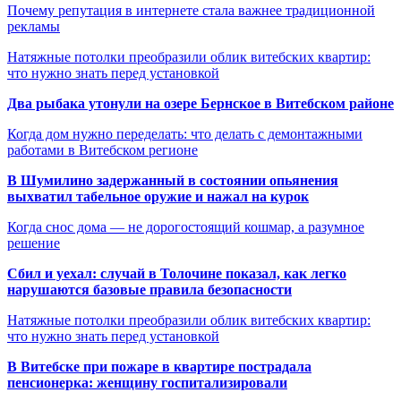
Почему репутация в интернете стала важнее традиционной
рекламы
Натяжные потолки преобразили облик витебских квартир:
что нужно знать перед установкой
Два рыбака утонули на озере Бернское в Витебском районе
Когда дом нужно переделать: что делать с демонтажными
работами в Витебском регионе
В Шумилино задержанный в состоянии опьянения
выхватил табельное оружие и нажал на курок
Когда снос дома — не дорогостоящий кошмар, а разумное
решение
Сбил и уехал: случай в Толочине показал, как легко
нарушаются базовые правила безопасности
Натяжные потолки преобразили облик витебских квартир:
что нужно знать перед установкой
В Витебске при пожаре в квартире пострадала
пенсионерка: женщину госпитализировали