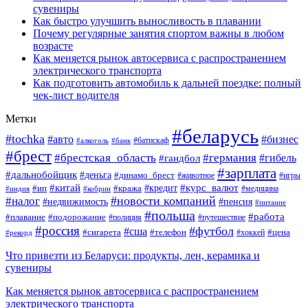
сувениры
Как быстро улучшить выносливость в плавании
Почему регулярные занятия спортом важны в любом
возрасте
Как меняется рынок автосервиса с распространением
электрического транспорта
Как подготовить автомобиль к дальней поездке: полный
чек-лист водителя
Метки
#беларусь
#tochka
#авто
#бизнес
#алкоголь
#банк
#батискаф
#брест
#брестская_область
#германия
#гандбол
#гибель
#зарплата
#дальнобойщик
#деньга
#динамо_брест
#животное
#игры
#китай
#кредит
#курс_валют
#ип
#кража
#медицина
#индия
#кобрин
#новости компаний
#налог
#пенсия
#недвижимость
#питание
#польша
#работа
#плавание
#подорожание
#полиция
#путешествие
#россия
#футбол
#сша
#сигарета
#телефон
#цена
#рекорд
#хоккей
Что привезти из Беларуси: продукты, лен, керамика и
сувениры
Как меняется рынок автосервиса с распространением
электрического транспорта