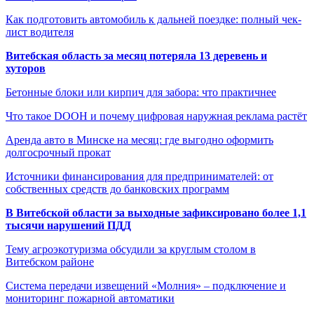
Как подготовить автомобиль к дальней поездке: полный чек-
лист водителя
Витебская область за месяц потеряла 13 деревень и
хуторов
Бетонные блоки или кирпич для забора: что практичнее
Что такое DOOH и почему цифровая наружная реклама растёт
Аренда авто в Минске на месяц: где выгодно оформить
долгосрочный прокат
Источники финансирования для предпринимателей: от
собственных средств до банковских программ
В Витебской области за выходные зафиксировано более 1,1
тысячи нарушений ПДД
Тему агроэкотуризма обсудили за круглым столом в
Витебском районе
Система передачи извещений «Молния» – подключение и
мониторинг пожарной автоматики