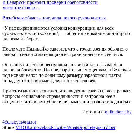
В Беларуси проходят проверки боеготовности
мотострелковых…
Витебская область получила нового руководителя
"У нас выравниваются условия конкуренции для всех
субъектов хозяйствования", — обратил внимание министр по
налогам и сборам.
После чего Наливайко заверил, что с точки зрения обычного
рядового налогоплательщика в стране ничего не меняется.
Он напомнил, что в республике появится так называемый
налог на богатство. По предварительным оценкам, в Беларуси
под новый налог по большому размеру заработной платы
попадает около восьми-девяти тысяч человек.
При этом министр считает, что введение такого налога решает
вопросы социальной справедливости и запрос на нее в
обществе, хотя в республике нет заметной разбежки в доходах.
Источник:
onlinebrest.by
#беларусь
#налог
Share
VK
OK.ru
Facebook
Twitter
WhatsApp
Telegram
Viber