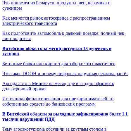
Что привезти из Беларуси: продукты, лен, керамика и
сувениры
Как меняется рынок автосервиса с распространением
электрического транспорта
Как подготовить автомобиль к дальней поездке: полный чек-
лист водителя
Витебская область за месяц потеряла 13 деревень и
хуторов
Бетонные блоки или кирпич для забора: что практичнее
Что такое DOOH и почему цифровая наружная реклама растёт
Аренда авто в Минске на месяц: где выгодно оформить
долгосрочный прокат
Источники финансирования для предпринимателей: от
собственных средств до банковских программ
В Витебской области за выходные зафиксировано более 1,1
тысячи нарушений ПДД
Тему агроэкотуризма обсудили за круглым столом в