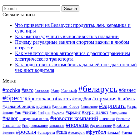
Свежие записи
Что привезти из Беларуси: продукты, лен, керамика и
сувениры
Как быстро улучшить выносливость в плавании
Почему регулярные занятия спортом важны в любом
возрасте
Как меняется рынок автосервиса с распространением
электрического транспорта
Как подготовить автомобиль к дальней поездке: полный
чек-лист водителя
Метки
#беларусь
#tochka
#авто
#бизнес
#алкоголь
#банк
#батискаф
#брест
#брестская_область
#германия
#гандбол
#гибель
#зарплата
#дальнобойщик
#деньга
#динамо_брест
#животное
#игры
#китай
#кредит
#курс_валют
#ип
#кража
#медицина
#индия
#кобрин
#новости компаний
#налог
#пенсия
#недвижимость
#питание
#польша
#работа
#плавание
#подорожание
#полиция
#путешествие
#россия
#футбол
#сша
#сигарета
#телефон
#цена
#рекорд
#хоккей