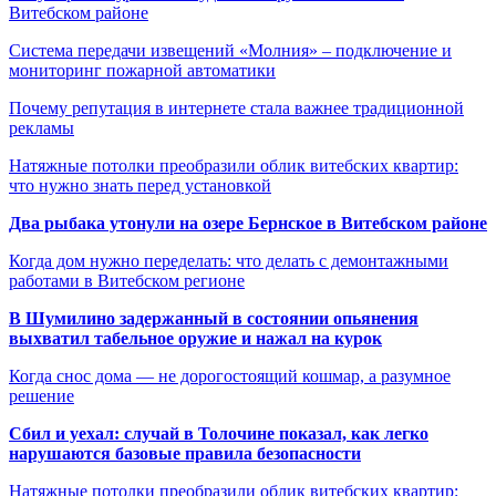
Витебском районе
Система передачи извещений «Молния» – подключение и
мониторинг пожарной автоматики
Почему репутация в интернете стала важнее традиционной
рекламы
Натяжные потолки преобразили облик витебских квартир:
что нужно знать перед установкой
Два рыбака утонули на озере Бернское в Витебском районе
Когда дом нужно переделать: что делать с демонтажными
работами в Витебском регионе
В Шумилино задержанный в состоянии опьянения
выхватил табельное оружие и нажал на курок
Когда снос дома — не дорогостоящий кошмар, а разумное
решение
Сбил и уехал: случай в Толочине показал, как легко
нарушаются базовые правила безопасности
Натяжные потолки преобразили облик витебских квартир: