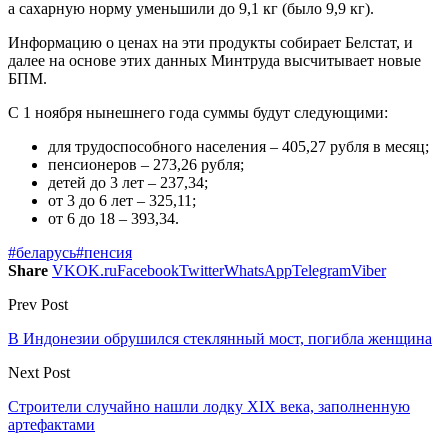
а сахарную норму уменьшили до 9,1 кг (было 9,9 кг).
Информацию о ценах на эти продукты собирает Белстат, и
далее на основе этих данных Минтруда высчитывает новые
БПМ.
С 1 ноября нынешнего года суммы будут следующими:
для трудоспособного населения – 405,27 рубля в месяц;
пенсионеров – 273,26 рубля;
детей до 3 лет – 237,34;
от 3 до 6 лет – 325,11;
от 6 до 18 – 393,34.
#беларусь
#пенсия
Share
VK
OK.ru
Facebook
Twitter
WhatsApp
Telegram
Viber
Prev Post
В Индонезии обрушился стеклянный мост, погибла женщина
Next Post
Строители случайно нашли лодку XIX века, заполненную
артефактами