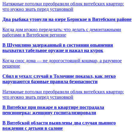
Натяжные потолки преобразили облик витебских квартир:
что нужно знать перед установкой
Два рыбака утонули на озере Бернское в Витебском районе
Когда дом нужно переделать: что делать с демонтажными
работами в Витебском регионе
В Шумилино задержанный в состоянии опьянения
выхватил табельное оружие и нажал на курок
Когда снос дома — не дорогостоящий кошмар, а разумное
решение
Сбил и уехал: случай в Толочине показал, как легко
нарушаются базовые правила безопасности
Натяжные потолки преобразили облик витебских квартир:
что нужно знать перед установкой
В Витебске при пожаре в квартире пострадала
пенсионерка: женщину госпитализировали
В Витебской области выявлены два случая пьяного
вождения с детьми в салоне