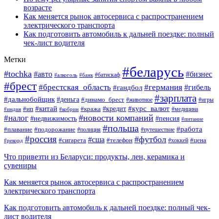
возрасте
Как меняется рынок автосервиса с распространением
электрического транспорта
Как подготовить автомобиль к дальней поездке: полный
чек-лист водителя
Метки
#беларусь
#tochka
#авто
#бизнес
#алкоголь
#банк
#батискаф
#брест
#брестская_область
#германия
#гандбол
#гибель
#зарплата
#дальнобойщик
#деньга
#динамо_брест
#животное
#игры
#китай
#кредит
#курс_валют
#ип
#кража
#медицина
#индия
#кобрин
#новости компаний
#налог
#пенсия
#недвижимость
#питание
#польша
#работа
#плавание
#подорожание
#полиция
#путешествие
#россия
#футбол
#сша
#сигарета
#телефон
#цена
#рекорд
#хоккей
Что привезти из Беларуси: продукты, лен, керамика и
сувениры
Как меняется рынок автосервиса с распространением
электрического транспорта
Как подготовить автомобиль к дальней поездке: полный чек-
лист водителя