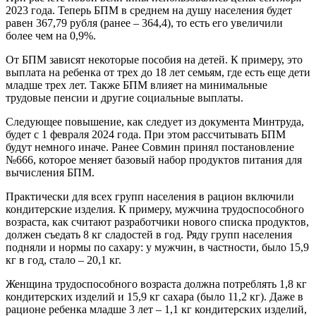
2023 года. Теперь БПМ в среднем на душу населения будет
равен 367,79 рубля (ранее – 364,4), то есть его увеличили
более чем на 0,9%.
От БПМ зависят некоторые пособия на детей. К примеру, это
выплата на ребенка от трех до 18 лет семьям, где есть еще дети
младше трех лет. Также БПМ влияет на минимальные
трудовые пенсии и другие социальные выплаты.
Следующее повышение, как следует из документа Минтруда,
будет с 1 февраля 2024 года. При этом рассчитывать БПМ
будут немного иначе. Ранее Совмин принял постановление
№666, которое меняет базовый набор продуктов питания для
вычисления БПМ.
Практически для всех групп населения в рацион включили
кондитерские изделия. К примеру, мужчина трудоспособного
возраста, как считают разработчики нового списка продуктов,
должен съедать 8 кг сладостей в год. Ряду групп населения
подняли и нормы по сахару: у мужчин, в частности, было 15,9
кг в год, стало – 20,1 кг.
Женщина трудоспособного возраста должна потреблять 1,8 кг
кондитерских изделий и 15,9 кг сахара (было 11,2 кг). Даже в
рационе ребенка младше 3 лет – 1,1 кг кондитерских изделий,