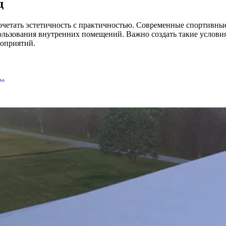
д
четать эстетичность с практичностью. Современные спортивны
ользования внутренних помещений. Важно создать такие условия
роприятий.
о…