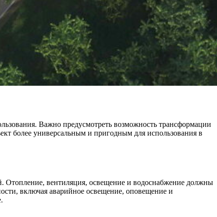
ользования. Важно предусмотреть возможность трансформации
ъект более универсальным и пригодным для использования в
. Отопление, вентиляция, освещение и водоснабжение должны
сности, включая аварийное освещение, оповещение и
.