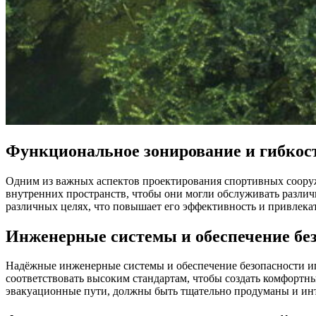
Функциональное зонирование и гибкос
Одним из важных аспектов проектирования спортивных сооруж
внутренних пространств, чтобы они могли обслуживать различ
различных целях, что повышает его эффективность и привлекат
Инженерные системы и обеспечение бе
Надёжные инженерные системы и обеспечение безопасности и
соответствовать высоким стандартам, чтобы создать комфортны
эвакуационные пути, должны быть тщательно продуманы и инте