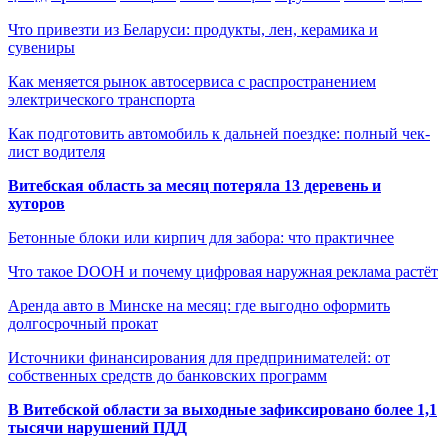
Что привезти из Беларуси: продукты, лен, керамика и
сувениры
Как меняется рынок автосервиса с распространением
электрического транспорта
Как подготовить автомобиль к дальней поездке: полный чек-
лист водителя
Витебская область за месяц потеряла 13 деревень и
хуторов
Бетонные блоки или кирпич для забора: что практичнее
Что такое DOOH и почему цифровая наружная реклама растёт
Аренда авто в Минске на месяц: где выгодно оформить
долгосрочный прокат
Источники финансирования для предпринимателей: от
собственных средств до банковских программ
В Витебской области за выходные зафиксировано более 1,1
тысячи нарушений ПДД