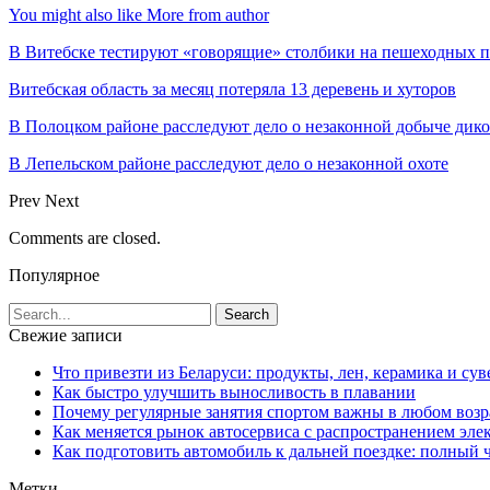
You might also like
More from author
В Витебске тестируют «говорящие» столбики на пешеходных п
Витебская область за месяц потеряла 13 деревень и хуторов
В Полоцком районе расследуют дело о незаконной добыче дико
В Лепельском районе расследуют дело о незаконной охоте
Prev
Next
Comments are closed.
Популярное
Свежие записи
Что привезти из Беларуси: продукты, лен, керамика и су
Как быстро улучшить выносливость в плавании
Почему регулярные занятия спортом важны в любом возр
Как меняется рынок автосервиса с распространением эле
Как подготовить автомобиль к дальней поездке: полный 
Метки