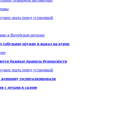
иторинг пожарной автоматики
кламы
нужно знать перед установкой
тами в Витебском регионе
 табельное оружие и нажал на курок
ние
аются базовые правила безопасности
нужно знать перед установкой
а: женщину госпитализировали
я с детьми в салоне