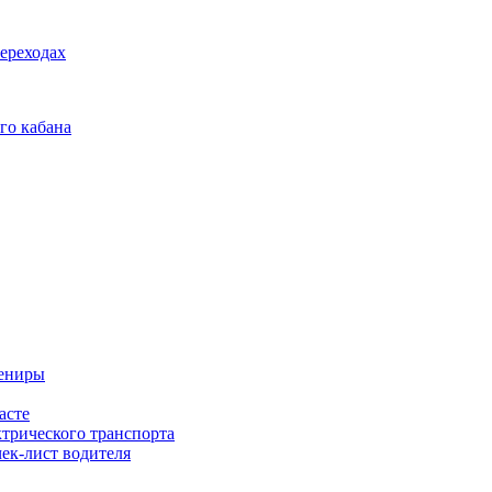
ереходах
го кабана
вениры
асте
ктрического транспорта
чек-лист водителя