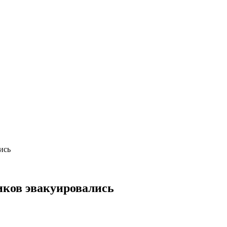
ись
ников эвакуировались