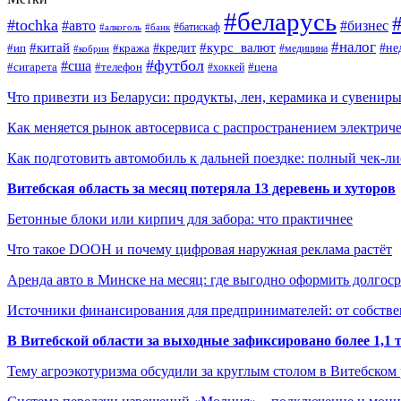
#беларусь
#tochka
#авто
#бизнес
#алкоголь
#банк
#батискаф
#налог
#китай
#кредит
#курс_валют
#ип
#не
#кража
#медицина
#кобрин
#футбол
#сша
#сигарета
#телефон
#цена
#хоккей
Что привезти из Беларуси: продукты, лен, керамика и сувенир
Как меняется рынок автосервиса с распространением электриче
Как подготовить автомобиль к дальней поездке: полный чек-ли
Витебская область за месяц потеряла 13 деревень и хуторов
Бетонные блоки или кирпич для забора: что практичнее
Что такое DOOH и почему цифровая наружная реклама растёт
Аренда авто в Минске на месяц: где выгодно оформить долгос
Источники финансирования для предпринимателей: от собстве
В Витебской области за выходные зафиксировано более 1,
Тему агроэкотуризма обсудили за круглым столом в Витебском