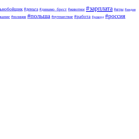
#зарплата
льнобойщик
#деньга
#динамо_брест
#животное
#игры
#индия
#польша
#россия
#работа
жание
#полиция
#путешествие
#рекорд