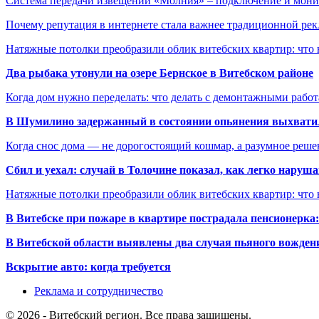
Система передачи извещений «Молния» – подключение и мон
Почему репутация в интернете стала важнее традиционной ре
Натяжные потолки преобразили облик витебских квартир: что 
Два рыбака утонули на озере Бернское в Витебском районе
Когда дом нужно переделать: что делать с демонтажными рабо
В Шумилино задержанный в состоянии опьянения выхватил
Когда снос дома — не дорогостоящий кошмар, а разумное реше
Сбил и уехал: случай в Толочине показал, как легко наруш
Натяжные потолки преобразили облик витебских квартир: что 
В Витебске при пожаре в квартире пострадала пенсионерк
В Витебской области выявлены два случая пьяного вождени
Вскрытие авто: когда требуется
Реклама и сотрудничество
© 2026 - Витебский регион. Все права защищены.