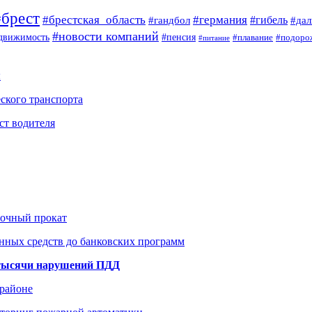
#брест
#брестская_область
#германия
#гандбол
#гибель
#да
#новости компаний
#пенсия
движимость
#плавание
#подоро
#питание
ы
ского транспорта
ст водителя
рочный прокат
нных средств до банковских программ
1 тысячи нарушений ПДД
 районе