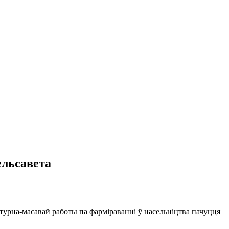
ельсавета
ьтурна-масавай работы па фарміраванні ў насельніцтва пачуцця