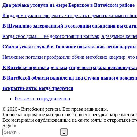
Два рыбака утонули на озере Бернское в Витебском районе
Когда дом нужно переделать: что делать с демонтажными рабо
В Шумилино задержанный в состоянии опьянения выхватил
Когда снос дома — не дорогостоящий кошмар, а разумное реше
Сбил и уехал: случай в Толочине показал, как легко наруш
Натяжные потолки преобразили облик витебских квартир: что 
В Витебске при пожаре в квартире пострадала пенсионерк
В Витебской области выявлены два случая пьяного вождени
Вскрытие авто: когда требуется
Реклама и сотрудничество
© 2026 - Витебский регион. Все права защищены.
Любое копирование материалов с нашего ресурса разрешается т
Все материалы опубликованные на сайте взяты с открытых исто
Sign in