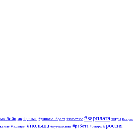
#зарплата
льнобойщик
#деньга
#динамо_брест
#животное
#игры
#индия
#польша
#россия
#работа
жание
#полиция
#путешествие
#рекорд