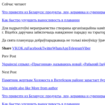
Сейчас читают
Что привезти из Беларуси: продукты, лен, керамика и сувенир
Как быстро улучшить выносливость в плавании
Для падрыхтоўкі мерапрыемства створаны арганізацыйны камі
г. Віцебск даручана забяспечыць навядзенне парадку на тэрытор
Да свята плануецца добраўпарадкаваць не толькі віноўніцу ўрач
Share
VK
OK.ru
Facebook
Twitter
WhatsApp
Telegram
Viber
Prev Post
Украінскі серыял «Прыгонная» называюць новай «Рабыняй Ізаў
Next Post
Памятник жертвам Холокоста в Витебском районе зарастает бу
You might also like
More from author
Что привезти из Беларуси: продукты, лен, керамика и сувенир
Как быстро улучшить выносливость в плавании