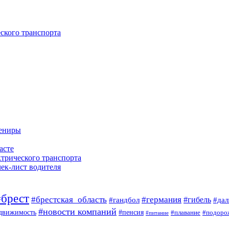
ского транспорта
вениры
асте
ктрического транспорта
чек-лист водителя
#брест
#брестская_область
#германия
#гандбол
#гибель
#да
#новости компаний
#пенсия
движимость
#плавание
#подоро
#питание