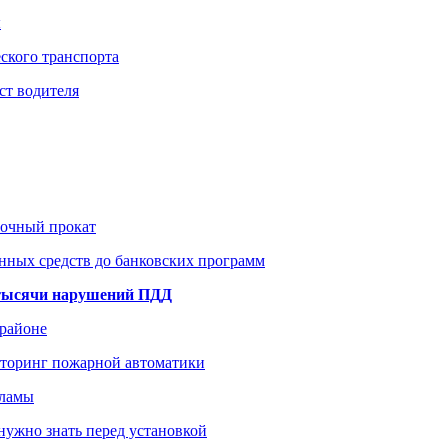
ы
ского транспорта
ст водителя
рочный прокат
нных средств до банковских программ
1 тысячи нарушений ПДД
 районе
иторинг пожарной автоматики
кламы
нужно знать перед установкой