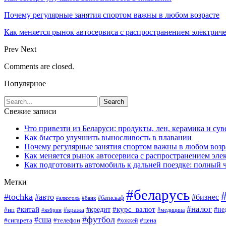
Почему регулярные занятия спортом важны в любом возрасте
Как меняется рынок автосервиса с распространением электриче
Prev
Next
Comments are closed.
Популярное
Свежие записи
Что привезти из Беларуси: продукты, лен, керамика и су
Как быстро улучшить выносливость в плавании
Почему регулярные занятия спортом важны в любом возр
Как меняется рынок автосервиса с распространением эле
Как подготовить автомобиль к дальней поездке: полный 
Метки
#беларусь
#tochka
#авто
#бизнес
#алкоголь
#банк
#батискаф
#налог
#китай
#кредит
#курс_валют
#ип
#не
#кража
#медицина
#кобрин
#футбол
#сша
#сигарета
#телефон
#цена
#хоккей