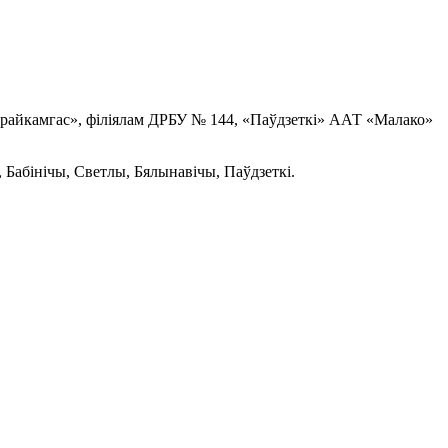
трайкамгас», філіялам ДРБУ № 144, «Паўдзеткі» ААТ «Малако»
, Бабінічы, Светлы, Бялынавічы, Паўдзеткі.