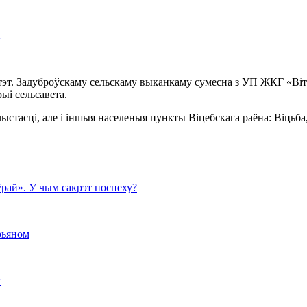
ы
тэт. Задуброўскаму сельскаму выканкаму сумесна з УП ЖКГ «Ві
ыі сельсавета.
ыстасці, але і іншыя населеныя пункты Віцебскага раёна: Віцьба
рай». У чым сакрэт поспеху?
рьяном
ы