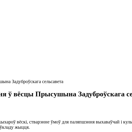
ушына Задуброўскага сельсавета
іўня ў вёсцы Прысушына Задуброўскага с
жыхароў вёскі, стварэнне ўмоў для паляпшэння выхаваўчай і кул
і ўкладу жыцця.