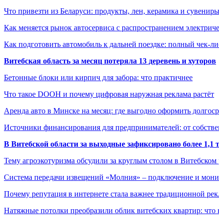
Что привезти из Беларуси: продукты, лен, керамика и сувенир
Как меняется рынок автосервиса с распространением электриче
Как подготовить автомобиль к дальней поездке: полный чек-ли
Витебская область за месяц потеряла 13 деревень и хуторов
Бетонные блоки или кирпич для забора: что практичнее
Что такое DOOH и почему цифровая наружная реклама растёт
Аренда авто в Минске на месяц: где выгодно оформить долгос
Источники финансирования для предпринимателей: от собстве
В Витебской области за выходные зафиксировано более 1,
Тему агроэкотуризма обсудили за круглым столом в Витебском
Система передачи извещений «Молния» – подключение и мон
Почему репутация в интернете стала важнее традиционной ре
Натяжные потолки преобразили облик витебских квартир: что 