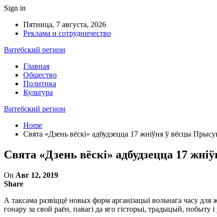
Sign in
Пятница, 7 августа, 2026
Реклама и сотрудничество
Витебский регион
Главная
Общество
Политика
Культура
Витебский регион
Home
Свята «Дзень вёскі» адбудзецца 17 жніўня ў вёсцы Прыс
Свята «Дзень вёскі» адбудзецца 17 жн
On
Авг 12, 2019
Share
А таксама развіццё новых форм арганізацыі вольнага часу для 
гонару за свой раён, павагі да яго гісторыі, традыцый, побыту 