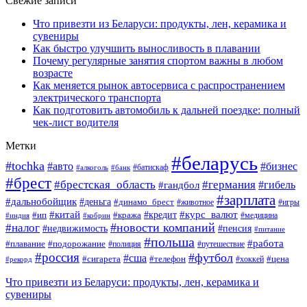
Свежие записи
Что привезти из Беларуси: продукты, лен, керамика и
сувениры
Как быстро улучшить выносливость в плавании
Почему регулярные занятия спортом важны в любом
возрасте
Как меняется рынок автосервиса с распространением
электрического транспорта
Как подготовить автомобиль к дальней поездке: полный
чек-лист водителя
Метки
#беларусь
#tochka
#авто
#бизнес
#алкоголь
#банк
#батискаф
#брест
#брестская_область
#германия
#гандбол
#гибель
#зарплата
#дальнобойщик
#деньга
#динамо_брест
#животное
#игры
#китай
#кредит
#курс_валют
#ип
#кража
#медицина
#индия
#кобрин
#новости компаний
#налог
#пенсия
#недвижимость
#питание
#польша
#работа
#плавание
#подорожание
#полиция
#путешествие
#россия
#футбол
#сша
#сигарета
#телефон
#цена
#рекорд
#хоккей
Что привезти из Беларуси: продукты, лен, керамика и
сувениры