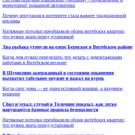
мониторинг пожарной автоматики
Почему репутация в интернете стала важнее традиционной
рекламы
Натяжные потолки преобразили облик витебских квартир:
что нужно знать перед установкой
Два рыбака утонули на озере Бернское в Витебском районе
Когда дом нужно переделать: что делать с демонтажными
работами в Витебском регионе
В Шумилино задержанный в состоянии опьянения
выхватил табельное оружие и нажал на курок
Когда снос дома — не дорогостоящий кошмар, а разумное
решение
Сбил и уехал: случай в Толочине показал, как легко
нарушаются базовые правила безопасности
Натяжные потолки преобразили облик витебских квартир:
что нужно знать перед установкой