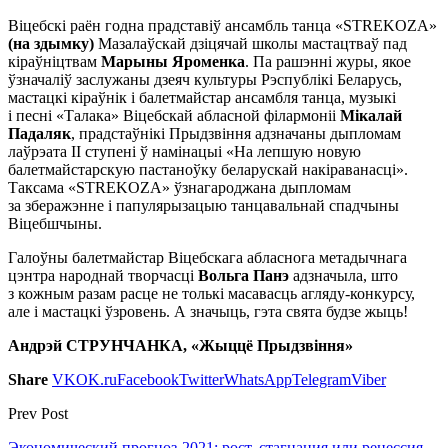
Віцебскі раён годна прадставіў ансамбль танца «STREKOZA»
(на здымку)
Мазалаўскай дзіцячай школы мастацтваў пад
кіраўніцтвам
Марыны Яроменка
. Па рашэнні журы, якое
ўзначаліў заслужаны дзеяч культуры Рэспублікі Беларусь,
мастацкі кіраўнік і балетмайстар ансамбля танца, музыкі
і песні «Талака» Віцебскай абласной філармоніі
Мікалай
Падаляк
, прадстаўнікі Прыдзвіння адзначаны дыпломам
лаўрэата ІІ ступені ў намінацыі «На лепшую новую
балетмайстарскую пастаноўку беларускай накіраванасці».
Таксама «STREKOZA» ўзнагароджана дыпломам
за зберажэнне і папулярызацыю танцавальнай спадчыны
Віцебшчыны.
Галоўны балетмайстар Віцебскага абласнога метадычнага
цэнтра народнай творчасці
Вольга Панэ
адзначыла, што
з кожным разам расце не толькі масавасць агляду-конкурсу,
але і мастацкі ўзровень. А значыць, гэта свята будзе жыць!
Андрэй СТРУНЧАНКА, «Жыццё Прыдзвіння»
Share
VK
OK.ru
Facebook
Twitter
WhatsApp
Telegram
Viber
Prev Post
Экономический прогноз-2021: рост, стагнация или рецессия