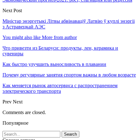
Next Post
Міністар энэргетыкі Літвы абвінаваціў Латвію ў куплі энэргіі
з Астравецкай АЭС
You might also like
More from author
Что привезти из Беларуси: продукты, лен, керамика и
сувениры
Как быстро улучшить выносливость в плавании
Почему регулярные занятия спортом важны в любом возрасте
Как меняется рынок автосервиса с распространением
электрического транспорта
Prev
Next
Comments are closed.
Популярное