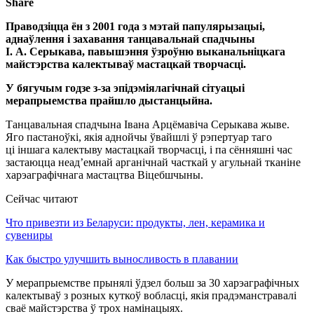
Share
Праводзіцца ён з 2001 года з мэтай папулярызацыі,
аднаўлення і захавання танцавальнай спадчыны
І. А. Серыкава, павышэння ўзроўню выканальніцкага
майстэрства калектываў мастацкай творчасці.
У бягучым годзе з-за эпідэміялагічнай сітуацыі
мерапрыемства прайшло дыстанцыйна.
Танцавальная спадчына Івана Арцёмавіча Серыкава жыве.
Яго пастаноўкі, якія аднойчы ўвайшлі ў рэпертуар таго
ці іншага калектыву мастацкай творчасці, і па сённяшні час
застаюцца неад’емнай арганічнай часткай у агульнай тканіне
харэаграфічнага мастацтва Віцебшчыны.
Сейчас читают
Что привезти из Беларуси: продукты, лен, керамика и
сувениры
Как быстро улучшить выносливость в плавании
У мерапрыемстве прынялі ўдзел больш за 30 харэаграфічных
калектываў з розных куткоў вобласці, якія прадэманстравалі
сваё майстэрства ў трох намінацыях.