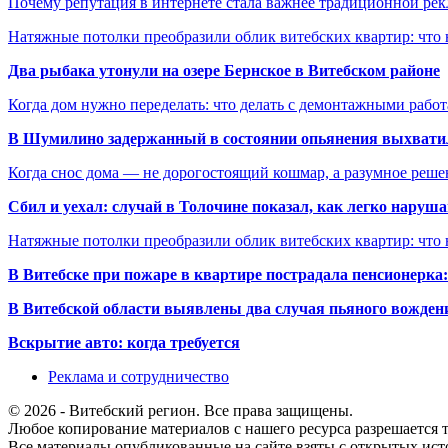
Почему репутация в интернете стала важнее традиционной ре
Натяжные потолки преобразили облик витебских квартир: что 
Два рыбака утонули на озере Бернское в Витебском районе
Когда дом нужно переделать: что делать с демонтажными рабо
В Шумилино задержанный в состоянии опьянения выхватил
Когда снос дома — не дорогостоящий кошмар, а разумное реше
Сбил и уехал: случай в Толочине показал, как легко наруш
Натяжные потолки преобразили облик витебских квартир: что 
В Витебске при пожаре в квартире пострадала пенсионерк
В Витебской области выявлены два случая пьяного вождени
Вскрытие авто: когда требуется
Реклама и сотрудничество
© 2026 - Витебский регион. Все права защищены.
Любое копирование материалов с нашего ресурса разрешается т
Все материалы опубликованные на сайте взяты с открытых исто