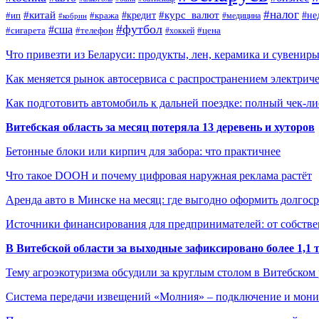
#налог
#китай
#кредит
#курс_валют
#ип
#не
#кража
#медицина
#кобрин
#футбол
#сша
#сигарета
#телефон
#цена
#хоккей
Что привезти из Беларуси: продукты, лен, керамика и сувенир
Как меняется рынок автосервиса с распространением электриче
Как подготовить автомобиль к дальней поездке: полный чек-ли
Витебская область за месяц потеряла 13 деревень и хуторов
Бетонные блоки или кирпич для забора: что практичнее
Что такое DOOH и почему цифровая наружная реклама растёт
Аренда авто в Минске на месяц: где выгодно оформить долгос
Источники финансирования для предпринимателей: от собстве
В Витебской области за выходные зафиксировано более 1,
Тему агроэкотуризма обсудили за круглым столом в Витебском
Система передачи извещений «Молния» – подключение и мон