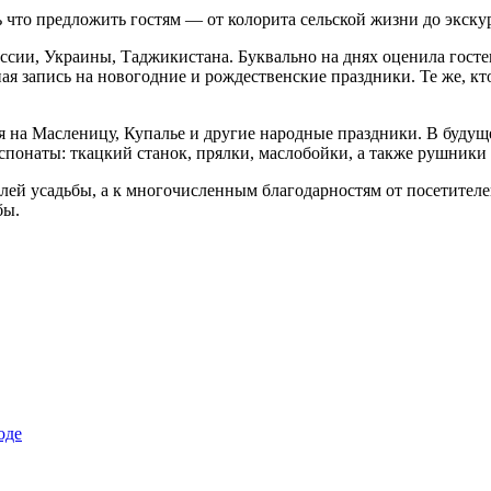
то предложить гостям — от колорита сельской жизни до экску
России, Украины, Таджикистана. Буквально на днях оценила го
ая запись на новогодние и рождественские праздники. Те же, к
я на Масленицу, Купалье и другие народные праздники. В будущ
спонаты: ткацкий станок, прялки, маслобойки, а также рушники
телей усадьбы, а к многочисленным благодарностям от посетит
бы.
оде