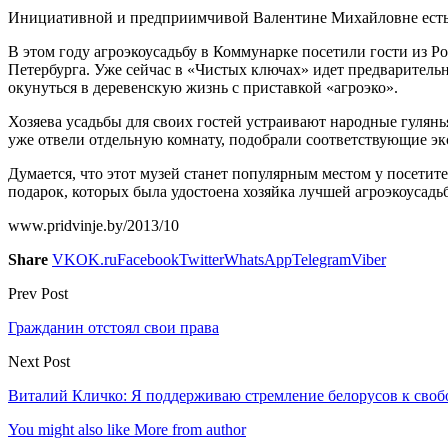
Инициативной и предприимчивой Валентине Михайловне есть ч
В этом году агроэкоусадьбу в Коммунарке посетили гости из 
Петербурга. Уже сейчас в «Чистых ключах» идет предварительн
окунуться в деревенскую жизнь с приставкой «агроэко».
Хозяева усадьбы для своих гостей устраивают народные гулянь
уже отвели отдельную комнату, подобрали соответствующие эк
Думается, что этот музей станет популярным местом у посети
подарок, которых была удостоена хозяйка лучшей агроэкоусадь
www.pridvinje.by/2013/10
Share
VK
OK.ru
Facebook
Twitter
WhatsApp
Telegram
Viber
Prev Post
Гражданин отстоял свои права
Next Post
Виталий Кличко: Я поддерживаю стремление белорусов к своб
You might also like
More from author