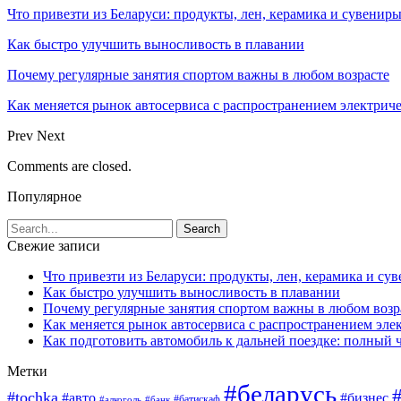
Что привезти из Беларуси: продукты, лен, керамика и сувенир
Как быстро улучшить выносливость в плавании
Почему регулярные занятия спортом важны в любом возрасте
Как меняется рынок автосервиса с распространением электриче
Prev
Next
Comments are closed.
Популярное
Свежие записи
Что привезти из Беларуси: продукты, лен, керамика и су
Как быстро улучшить выносливость в плавании
Почему регулярные занятия спортом важны в любом возр
Как меняется рынок автосервиса с распространением эле
Как подготовить автомобиль к дальней поездке: полный 
Метки
#беларусь
#tochka
#авто
#бизнес
#алкоголь
#банк
#батискаф