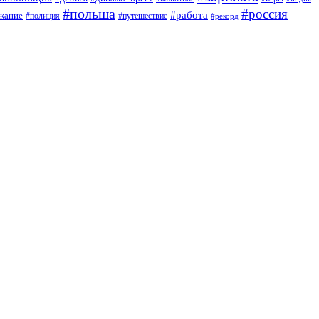
#польша
#россия
#работа
жание
#полиция
#путешествие
#рекорд