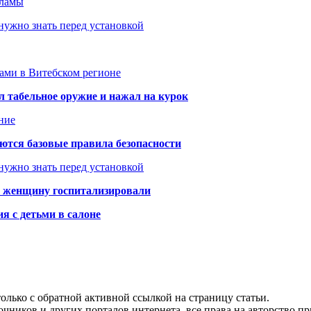
кламы
нужно знать перед установкой
тами в Витебском регионе
 табельное оружие и нажал на курок
ние
аются базовые правила безопасности
нужно знать перед установкой
а: женщину госпитализировали
я с детьми в салоне
олько с обратной активной ссылкой на страницу статьи.
чников и других порталов интернета, все права на авторство п