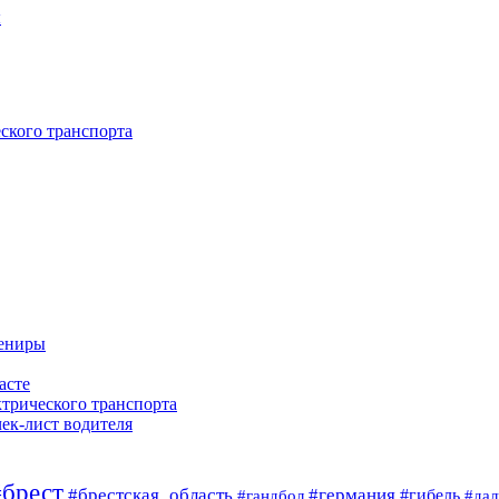
ы
ского транспорта
вениры
асте
ктрического транспорта
чек-лист водителя
#брест
#брестская_область
#германия
#гандбол
#гибель
#да