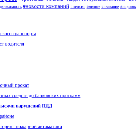
#новости компаний
#пенсия
движимость
#плавание
#подоро
#питание
ы
ского транспорта
ст водителя
рочный прокат
нных средств до банковских программ
1 тысячи нарушений ПДД
 районе
иторинг пожарной автоматики