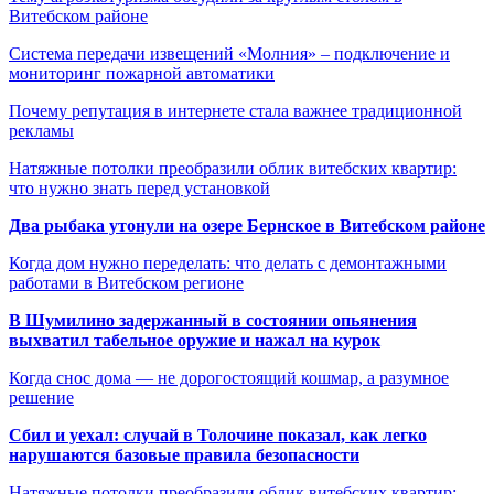
Витебском районе
Система передачи извещений «Молния» – подключение и
мониторинг пожарной автоматики
Почему репутация в интернете стала важнее традиционной
рекламы
Натяжные потолки преобразили облик витебских квартир:
что нужно знать перед установкой
Два рыбака утонули на озере Бернское в Витебском районе
Когда дом нужно переделать: что делать с демонтажными
работами в Витебском регионе
В Шумилино задержанный в состоянии опьянения
выхватил табельное оружие и нажал на курок
Когда снос дома — не дорогостоящий кошмар, а разумное
решение
Сбил и уехал: случай в Толочине показал, как легко
нарушаются базовые правила безопасности
Натяжные потолки преобразили облик витебских квартир: