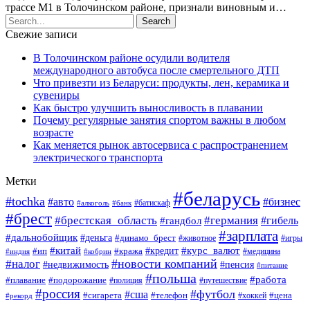
трассе М1 в Толочинском районе, признали виновным и…
Свежие записи
В Толочинском районе осудили водителя
международного автобуса после смертельного ДТП
Что привезти из Беларуси: продукты, лен, керамика и
сувениры
Как быстро улучшить выносливость в плавании
Почему регулярные занятия спортом важны в любом
возрасте
Как меняется рынок автосервиса с распространением
электрического транспорта
Метки
#беларусь
#tochka
#авто
#бизнес
#алкоголь
#банк
#батискаф
#брест
#брестская_область
#германия
#гандбол
#гибель
#зарплата
#дальнобойщик
#деньга
#динамо_брест
#животное
#игры
#китай
#кредит
#курс_валют
#ип
#кража
#медицина
#индия
#кобрин
#новости компаний
#налог
#пенсия
#недвижимость
#питание
#польша
#работа
#плавание
#подорожание
#полиция
#путешествие
#россия
#футбол
#сша
#сигарета
#телефон
#цена
#рекорд
#хоккей