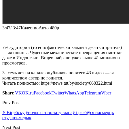
3:47/ 3:47КачествоАвто 480p
7% аудитории (то есть фактически каждый десятый зритель)
— женщины. Чудесные механические превращения смотрят
даже в Индонезии. Видео набрали уже свыше 41 миллиона
просмотров.
За семь лет на канале опубликовано всего 43 видео — за
количеством автор не гонится.
Читать полностью: https://news.tut.by/society/668322.html
Share
VK
OK.ru
Facebook
Twitter
WhatsApp
Telegram
Viber
Prev Post
У Віцебску ўночы з інтэрнату выпаў і разбіўся насмерць
студэнт-медык
Next Post