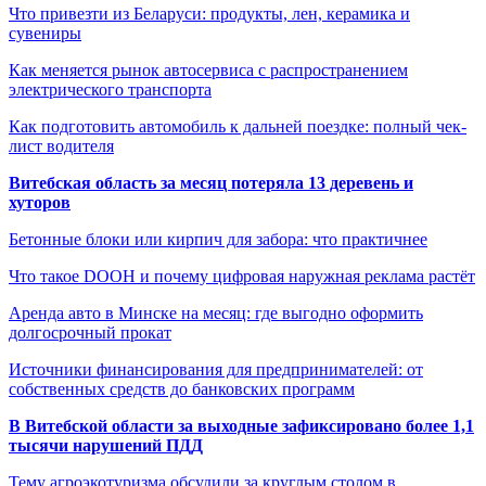
Что привезти из Беларуси: продукты, лен, керамика и
сувениры
Как меняется рынок автосервиса с распространением
электрического транспорта
Как подготовить автомобиль к дальней поездке: полный чек-
лист водителя
Витебская область за месяц потеряла 13 деревень и
хуторов
Бетонные блоки или кирпич для забора: что практичнее
Что такое DOOH и почему цифровая наружная реклама растёт
Аренда авто в Минске на месяц: где выгодно оформить
долгосрочный прокат
Источники финансирования для предпринимателей: от
собственных средств до банковских программ
В Витебской области за выходные зафиксировано более 1,1
тысячи нарушений ПДД
Тему агроэкотуризма обсудили за круглым столом в