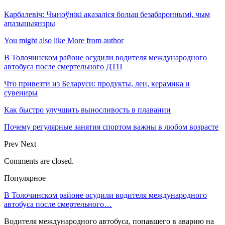
Карбалевіч: Чыноўнікі аказаліся больш безабароннымі, чым
апазыцыянэры
You might also like
More from author
В Толочинском районе осудили водителя международного
автобуса после смертельного ДТП
Что привезти из Беларуси: продукты, лен, керамика и
сувениры
Как быстро улучшить выносливость в плавании
Почему регулярные занятия спортом важны в любом возрасте
Prev
Next
Comments are closed.
Популярное
В Толочинском районе осудили водителя международного
автобуса после смертельного…
Водителя международного автобуса, попавшего в аварию на