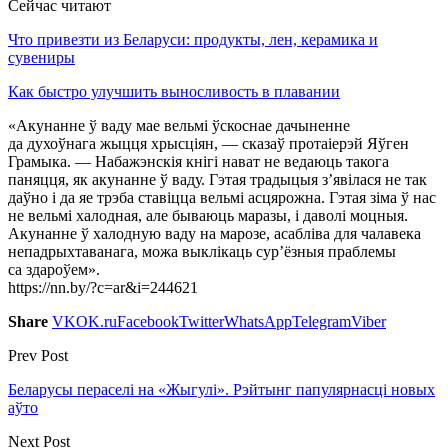
Сейчас читают
Что привезти из Беларуси: продукты, лен, керамика и
сувениры
Как быстро улучшить выносливость в плавании
«Акунанне ў ваду мае вельмі ўскоснае дачыненне
да духоўнага жыцця хрысціян, — сказаў протаіерэй Яўген
Грамыка. — Набажэнскія кнігі нават не ведаюць такога
паняцця, як акунанне ў ваду. Гэтая традыцыя з’явілася не так
даўно і да яе трэба ставіцца вельмі асцярожна. Гэтая зіма ў нас
не вельмі халодная, але бываюць маразы, і даволі моцныя.
Акунанне ў халодную ваду на марозе, асабліва для чалавека
непадрыхтаванага, можа выклікаць сур’ёзныя праблемы
са здароўем».
https://nn.by/?c=ar&i=244621
Share
VK
OK.ru
Facebook
Twitter
WhatsApp
Telegram
Viber
Prev Post
Беларусы пераселі на «Жыгулі». Рэйтынг папулярнасці новых
аўто
Next Post