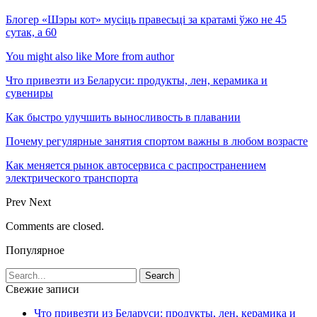
Блогер «Шэры кот» мусіць правесьці за кратамі ўжо не 45
сутак, а 60
You might also like
More from author
Что привезти из Беларуси: продукты, лен, керамика и
сувениры
Как быстро улучшить выносливость в плавании
Почему регулярные занятия спортом важны в любом возрасте
Как меняется рынок автосервиса с распространением
электрического транспорта
Prev
Next
Comments are closed.
Популярное
Свежие записи
Что привезти из Беларуси: продукты, лен, керамика и