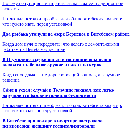
Почему репутация в интернете стала важнее традиционной
рекламы
Натяжные потолки преобразили облик витебских квартир:
что нужно знать перед установкой
Два рыбака утонули на озере Бернское в Витебском районе
Когда дом нужно переделать: что делать с демонтажными
работами в Витебском регионе
В Шумилино задержанный в состоянии опьянения
выхватил табельное оружие и нажал на курок
Когда снос дома — не дорогостоящий кошмар, а разумное
решение
Сбил и уехал: случай в Толочине показал, как легко
нарушаются базовые правила безопасности
Натяжные потолки преобразили облик витебских квартир:
что нужно знать перед установкой
В Витебске при пожаре в квартире пострадала
пенсионерка: женщину госпитализировали