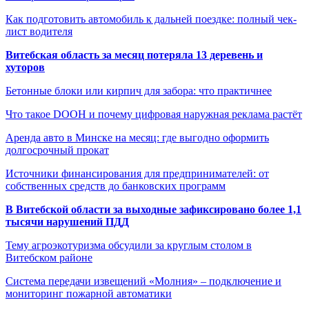
Как подготовить автомобиль к дальней поездке: полный чек-
лист водителя
Витебская область за месяц потеряла 13 деревень и
хуторов
Бетонные блоки или кирпич для забора: что практичнее
Что такое DOOH и почему цифровая наружная реклама растёт
Аренда авто в Минске на месяц: где выгодно оформить
долгосрочный прокат
Источники финансирования для предпринимателей: от
собственных средств до банковских программ
В Витебской области за выходные зафиксировано более 1,1
тысячи нарушений ПДД
Тему агроэкотуризма обсудили за круглым столом в
Витебском районе
Система передачи извещений «Молния» – подключение и
мониторинг пожарной автоматики