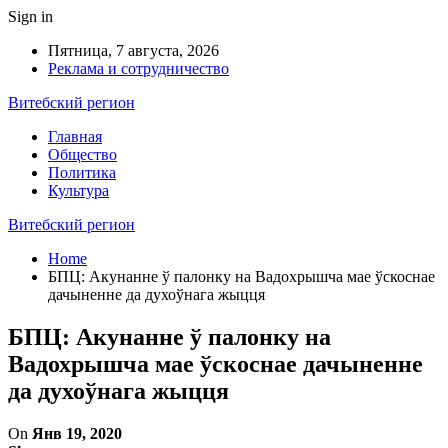
Sign in
Пятница, 7 августа, 2026
Реклама и сотрудничество
Витебский регион
Главная
Общество
Политика
Культура
Витебский регион
Home
БПЦ: Акунанне ў палонку на Вадохрышча мае ўскоснае
дачыненне да духоўнага жыцця
БПЦ: Акунанне ў палонку на
Вадохрышча мае ўскоснае дачыненне
да духоўнага жыцця
On
Янв 19, 2020