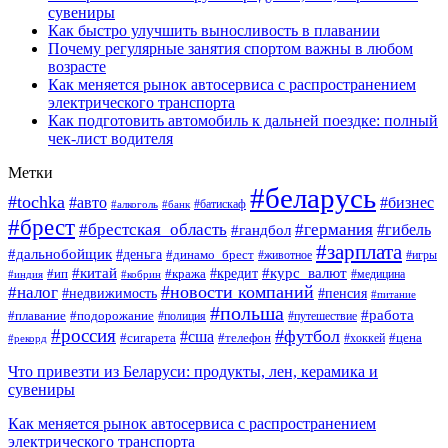
сувениры
Как быстро улучшить выносливость в плавании
Почему регулярные занятия спортом важны в любом
возрасте
Как меняется рынок автосервиса с распространением
электрического транспорта
Как подготовить автомобиль к дальней поездке: полный
чек-лист водителя
Метки
#беларусь
#tochka
#авто
#бизнес
#алкоголь
#банк
#батискаф
#брест
#брестская_область
#германия
#гандбол
#гибель
#зарплата
#дальнобойщик
#деньга
#динамо_брест
#животное
#игры
#китай
#кредит
#курс_валют
#ип
#кража
#медицина
#индия
#кобрин
#новости компаний
#налог
#пенсия
#недвижимость
#питание
#польша
#работа
#плавание
#подорожание
#полиция
#путешествие
#россия
#футбол
#сша
#сигарета
#телефон
#цена
#рекорд
#хоккей
Что привезти из Беларуси: продукты, лен, керамика и
сувениры
Как меняется рынок автосервиса с распространением
электрического транспорта