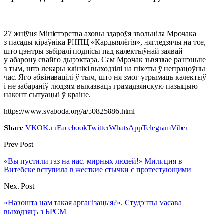
27 жніўня Міністэрства аховы здароўя звольніла Мрочака
з пасады кіраўніка РНПЦ «Кардыялёгія», нягледзячы на тое,
што цэнтры зьбіралі подпісы пад калектыўнай заявай
у абарону свайго дырэктара. Сам Мрочак зьвязвае рашэньне
з тым, што лекары клінікі выходзілі на пікеты ў непрацоўны
час. Яго абвінавацілі ў тым, што ня змог утрымаць калектыў
і не забараніў людзям выказваць грамадзянскую пазыцыю
наконт сытуацыі ў краіне.
https://www.svaboda.org/a/30825886.html
Share
VK
OK.ru
Facebook
Twitter
WhatsApp
Telegram
Viber
Prev Post
«Вы пустили газ на нас, мирных людей!» Милиция в
Витебске вступила в жесткие стычки с протестующими
Next Post
«Навошта нам такая арганізацыя?». Студэнты масава
выходзяць з БРСМ