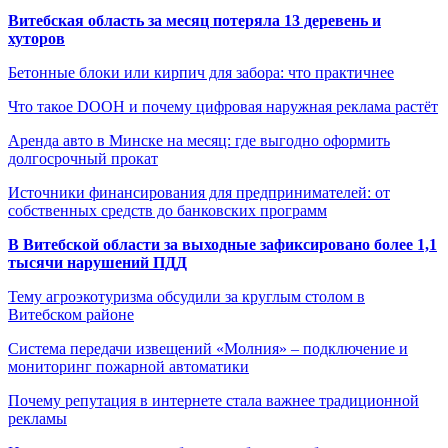
Витебская область за месяц потеряла 13 деревень и
хуторов
Бетонные блоки или кирпич для забора: что практичнее
Что такое DOOH и почему цифровая наружная реклама растёт
Аренда авто в Минске на месяц: где выгодно оформить
долгосрочный прокат
Источники финансирования для предпринимателей: от
собственных средств до банковских программ
В Витебской области за выходные зафиксировано более 1,1
тысячи нарушений ПДД
Тему агроэкотуризма обсудили за круглым столом в
Витебском районе
Система передачи извещений «Молния» – подключение и
мониторинг пожарной автоматики
Почему репутация в интернете стала важнее традиционной
рекламы