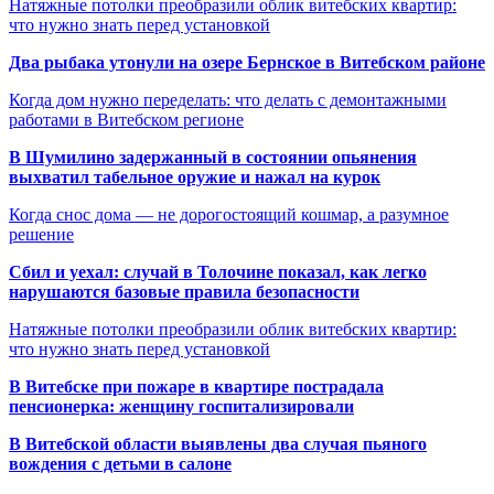
Натяжные потолки преобразили облик витебских квартир:
что нужно знать перед установкой
Два рыбака утонули на озере Бернское в Витебском районе
Когда дом нужно переделать: что делать с демонтажными
работами в Витебском регионе
В Шумилино задержанный в состоянии опьянения
выхватил табельное оружие и нажал на курок
Когда снос дома — не дорогостоящий кошмар, а разумное
решение
Сбил и уехал: случай в Толочине показал, как легко
нарушаются базовые правила безопасности
Натяжные потолки преобразили облик витебских квартир:
что нужно знать перед установкой
В Витебске при пожаре в квартире пострадала
пенсионерка: женщину госпитализировали
В Витебской области выявлены два случая пьяного
вождения с детьми в салоне