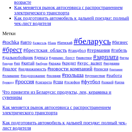
возрасте
Как меняется рынок автосервиса с распространением
электрического транспорта
Как подготовить автомобиль к дальней поездке: полный
чек-лист водителя
Метки
#беларусь
#tochka
#авто
#бизнес
#алкоголь
#банк
#батискаф
#брест
#брестская_область
#германия
#гандбол
#гибель
#зарплата
#дальнобойщик
#деньга
#динамо_брест
#животное
#игры
#китай
#кредит
#курс_валют
#ип
#кража
#медицина
#индия
#кобрин
#новости компаний
#налог
#пенсия
#недвижимость
#питание
#польша
#работа
#плавание
#подорожание
#полиция
#путешествие
#россия
#футбол
#сша
#сигарета
#телефон
#цена
#рекорд
#хоккей
Что привезти из Беларуси: продукты, лен, керамика и
сувениры
Как меняется рынок автосервиса с распространением
электрического транспорта
Как подготовить автомобиль к дальней поездке: полный чек-
лист водителя