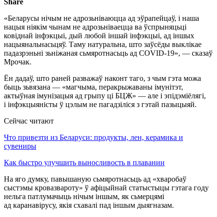
Share
«Беларусы нічым не адрозьніваюцца ад эўрапейцаў, і наша
нацыя ніякім чынам не адрозьніваецца ва ўспрыняцьці
ковіднай інфэкцыі, дый любой іншай інфэкцыі, ад іншых
нацыянальнасьцяў. Таму натуральна, што заўсёды выклікае
падазрэньні зьніжаная сьмяротнасьць ад COVID-19», — сказаў
Мрочак.
Ён дадаў, што раней разважаў наконт таго, з чым гэта можа
быць зьвязана — «магчыма, перакрыжаваны імунітэт,
актыўная імунізацыя ад грыпу ці БЦЖ» — але і эпідэміёлягі,
і інфэкцыяністы ў цэлым не пагадзіліся з гэтай пазыцыяй.
Сейчас читают
Что привезти из Беларуси: продукты, лен, керамика и
сувениры
Как быстро улучшить выносливость в плавании
На яго думку, павышаную сьмяротнасьць ад «хваробаў
сыстэмы кровазвароту» ў афіцыйнай статыстыцы гэтага году
нельга патлумачыць нічым іншым, як сьмерцямі
ад каранавірусу, якія схавалі пад іншым дыягназам.