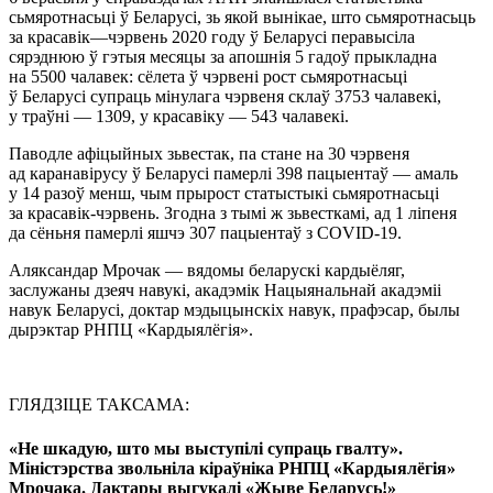
сьмяротнасьці ў Беларусі, зь якой вынікае, што сьмяротнасьць
за красавік—чэрвень 2020 году ў Беларусі перавысіла
сярэднюю ў гэтыя месяцы за апошнія 5 гадоў прыкладна
на 5500 чалавек: сёлета ў чэрвені рост сьмяротнасьці
ў Беларусі супраць мінулага чэрвеня склаў 3753 чалавекі,
у траўні — 1309, у красавіку — 543 чалавекі.
Паводле афіцыйных зьвестак, па стане на 30 чэрвеня
ад каранавірусу ў Беларусі памерлі 398 пацыентаў — амаль
у 14 разоў менш, чым прырост статыстыкі сьмяротнасьці
за красавік-чэрвень. Згодна з тымі ж зьвесткамі, ад 1 ліпеня
да сёньня памерлі яшчэ 307 пацыентаў з COVID-19.
Аляксандар Мрочак — вядомы беларускі кардыёляг,
заслужаны дзеяч навукі, акадэмік Нацыянальнай акадэміі
навук Беларусі, доктар мэдыцынскіх навук, прафэсар, былы
дырэктар РНПЦ «Кардыялёгія».
ГЛЯДЗІЦЕ ТАКСАМА:
«Не шкадую, што мы выступілі супраць гвалту».
Міністэрства звольніла кіраўніка РНПЦ «Кардыялёгія»
Мрочака. Дактары выгукалі «Жыве Беларусь!»