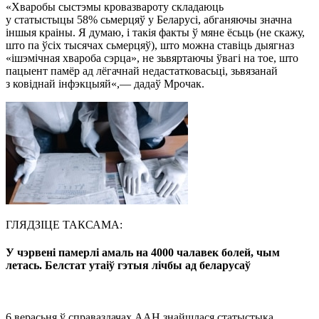
«Хваробы сыстэмы кровазвароту складаюць
у статыстыцы 58% сьмерцяў у Беларусі, абганяючы значна
іншыя краіны. Я думаю, і такія факты ў мяне ёсьць (не скажу,
што па ўсіх тысячах сьмерцяў), што можна ставіць дыягназ
«ішэмічная хвароба сэрца», не зьвяртаючы ўвагі на тое, што
пацыент памёр ад лёгачнай недастатковасьці, зьвязанай
з ковіднай інфэкцыяй«,— дадаў Мрочак.
ГЛЯДЗІЦЕ ТАКСАМА:
У чэрвені памерлі амаль на 4000 чалавек болей, чым
летась. Белстат утаіў гэтыя лічбы ад беларусаў
6 верасьня ў справаздачах ААН знайшлася статыстыка