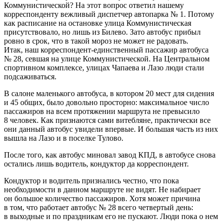
Коммунистической? На этот вопрос ответил нашему
корреспонденту вежливый диспетчер автопарка № 1. Потому
как расписание на остановке улица Коммунистическая
присутствовало, но лишь из Билево. Зато автобус прибыл
ровно в срок, что в такой мороз не может не радовать.
Итак, наш корреспондент-единственный пассажир автобуса
№ 28, севшая на улице Коммунистической. На Центральном
спортивном комплексе, улицах Чапаева и Лазо люди стали
подсаживаться.
В салоне маленького автобуса, в котором 20 мест для сидения
и 45 общих, было довольно просторно: максимальное число
пассажиров на всем протяжении маршрута не превысило
8 человек. Как признаются сами витебляне, практически все
они данный автобус увидели впервые. И большая часть из них
вышла на Лазо и в поселке Тулово.
После того, как автобус миновал завод КПД, в автобусе снова
остались лишь водитель, кондуктор да корреспондент.
Кондуктор и водитель признались честно, что пока
необходимости в данном маршруте не видят. Не набирает
он большое количество пассажиров. Хотя может причина
в том, что работает автобус № 28 всего четвертый день:
в выходные и по праздникам его не пускают. Люди пока о нем