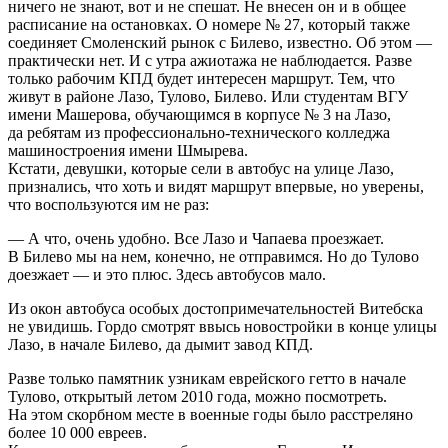
ничего не знают, вот и не спешат. Не внесен он и в общее
расписание на остановках. О номере № 27, который также
соединяет Смоленский рынок с Билево, известно. Об этом —
практически нет. И с утра ажиотажа не наблюдается. Разве
только рабочим КПД будет интересен маршрут. Тем, что
живут в районе Лазо, Тулово, Билево. Или студентам ВГУ
имени Машерова, обучающимся в корпусе № 3 на Лазо,
да ребятам из профессионально-технического колледжа
машиностроения имени Шмырева.
Кстати, девушки, которые сели в автобус на улице Лазо,
признались, что хоть и видят маршрут впервые, но уверены,
что воспользуются им не раз:
— А что, очень удобно. Все Лазо и Чапаева проезжает.
В Билево мы на нем, конечно, не отправимся. Но до Тулово
доезжает — и это плюс. Здесь автобусов мало.
Из окон автобуса особых достопримечательностей Витебска
не увидишь. Гордо смотрят ввысь новостройки в конце улицы
Лазо, в начале Билево, да дымит завод КПД.
Разве только памятник узникам еврейского гетто в начале
Тулово, открытый летом 2010 года, можно посмотреть.
На этом скорбном месте в военные годы было расстреляно
более 10 000 евреев.