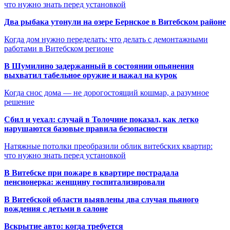
что нужно знать перед установкой
Два рыбака утонули на озере Бернское в Витебском районе
Когда дом нужно переделать: что делать с демонтажными
работами в Витебском регионе
В Шумилино задержанный в состоянии опьянения
выхватил табельное оружие и нажал на курок
Когда снос дома — не дорогостоящий кошмар, а разумное
решение
Сбил и уехал: случай в Толочине показал, как легко
нарушаются базовые правила безопасности
Натяжные потолки преобразили облик витебских квартир:
что нужно знать перед установкой
В Витебске при пожаре в квартире пострадала
пенсионерка: женщину госпитализировали
В Витебской области выявлены два случая пьяного
вождения с детьми в салоне
Вскрытие авто: когда требуется