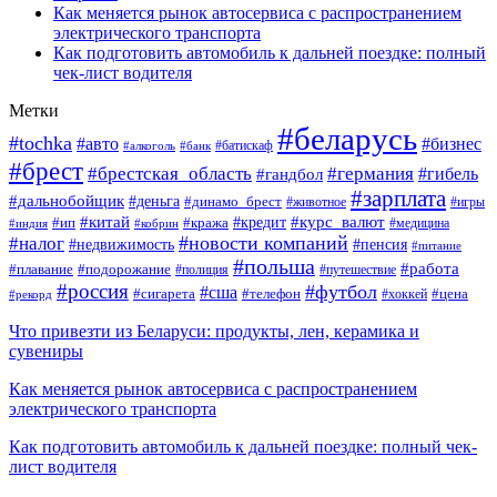
Как меняется рынок автосервиса с распространением
электрического транспорта
Как подготовить автомобиль к дальней поездке: полный
чек-лист водителя
Метки
#беларусь
#tochka
#авто
#бизнес
#алкоголь
#банк
#батискаф
#брест
#брестская_область
#германия
#гандбол
#гибель
#зарплата
#дальнобойщик
#деньга
#динамо_брест
#животное
#игры
#китай
#кредит
#курс_валют
#ип
#кража
#медицина
#индия
#кобрин
#новости компаний
#налог
#пенсия
#недвижимость
#питание
#польша
#работа
#плавание
#подорожание
#полиция
#путешествие
#россия
#футбол
#сша
#сигарета
#телефон
#цена
#рекорд
#хоккей
Что привезти из Беларуси: продукты, лен, керамика и
сувениры
Как меняется рынок автосервиса с распространением
электрического транспорта
Как подготовить автомобиль к дальней поездке: полный чек-
лист водителя