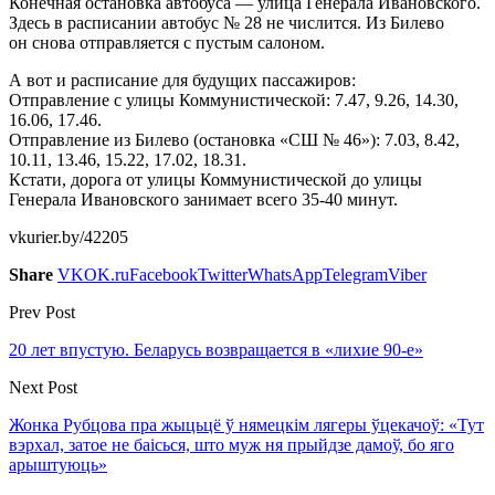
Конечная остановка автобуса — улица Генерала Ивановского.
Здесь в расписании автобус № 28 не числится. Из Билево
он снова отправляется с пустым салоном.
А вот и расписание для будущих пассажиров:
Отправление с улицы Коммунистической: 7.47, 9.26, 14.30,
16.06, 17.46.
Отправление из Билево (остановка «СШ № 46»): 7.03, 8.42,
10.11, 13.46, 15.22, 17.02, 18.31.
Кстати, дорога от улицы Коммунистической до улицы
Генерала Ивановского занимает всего
35-40 минут.
vkurier.by/42205
Share
VK
OK.ru
Facebook
Twitter
WhatsApp
Telegram
Viber
Prev Post
20 лет впустую. Беларусь возвращается в «лихие 90-е»
Next Post
Жонка Рубцова пра жыцьцё ў нямецкім лягеры ўцекачоў: «Тут
вэрхал, затое не баісься, што муж ня прыйдзе дамоў, бо яго
арыштуюць»