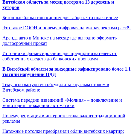
Витебская область за месяц потеряла 13 деревень и
хуторов
Бетонные блоки или кирпич для забора: что практичнее
Что такое DOOH и почему цифровая наружная реклама растёт
Аренда авто в Минске на месяц: где выгодно оформить
долгосрочный прокат
Источники финансирования для предпринимателей: от
собственных средств до банковских программ
В Витебской области за выходные зафиксировано более 1,1
тысячи нарушений ПДД
Тему агроэкотуризма обсудили за круглым столом в
Витебском районе
Система передачи извещений «Молния» – подключение и
мониторинг пожарной автоматики
Почему репутация в интернете стала важнее традиционной
рекламы
Натяжные потолки преобразили облик витебских квартир: