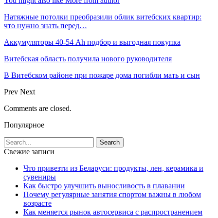
You might also like
More from author
Натяжные потолки преобразили облик витебских квартир:
что нужно знать перед…
Аккумуляторы 40-54 Ah подбор и выгодная покупка
Витебская область получила нового руководителя
В Витебском районе при пожаре дома погибли мать и сын
Prev
Next
Comments are closed.
Популярное
Свежие записи
Что привезти из Беларуси: продукты, лен, керамика и
сувениры
Как быстро улучшить выносливость в плавании
Почему регулярные занятия спортом важны в любом
возрасте
Как меняется рынок автосервиса с распространением