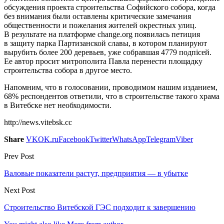
обсуждения проекта строительства Софийского собора, когда
без внимания были оставлены критические замечания
общественности и пожелания жителей окрестных улиц.
В результате на платформе change.org появилась петиция
в защиту парка Партизанской славы, в котором планируют
вырубить более 200 деревьев, уже собравшая 4779 подпісей.
Ее автор просит митрополита Павла перенести площадку
строительства собора в другое место.
Напомним, что в голосовании, проводимом нашим изданием,
68% респондентов ответили, что в строительстве такого храма
в Витебске нет необходимости.
http://news.vitebsk.cc
Share
VK
OK.ru
Facebook
Twitter
WhatsApp
Telegram
Viber
Prev Post
Валовые показатели растут, предприятия — в убытке
Next Post
Строительство Витебской ГЭС подходит к завершению