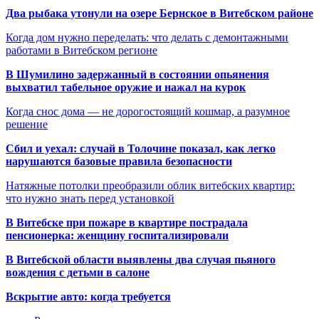
Два рыбака утонули на озере Бернское в Витебском районе
Когда дом нужно переделать: что делать с демонтажными
работами в Витебском регионе
В Шумилино задержанный в состоянии опьянения
выхватил табельное оружие и нажал на курок
Когда снос дома — не дорогостоящий кошмар, а разумное
решение
Сбил и уехал: случай в Толочине показал, как легко
нарушаются базовые правила безопасности
Натяжные потолки преобразили облик витебских квартир:
что нужно знать перед установкой
В Витебске при пожаре в квартире пострадала
пенсионерка: женщину госпитализировали
В Витебской области выявлены два случая пьяного
вождения с детьми в салоне
Вскрытие авто: когда требуется