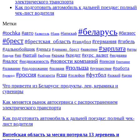
электрического транспорта
Как подготовить автомобиль к дальней поездке: полный
чек-лист водителя
Метки
#беларусь
#tochka
#авто
#бизнес
#алкоголь
#банк
#батискаф
#брест
#брестская_область
#германия
#гандбол
#гибель
#зарплата
#дальнобойщик
#деньга
#динамо_брест
#животное
#игры
#китай
#кредит
#курс_валют
#ип
#кража
#медицина
#индия
#кобрин
#новости компаний
#налог
#пенсия
#недвижимость
#питание
#польша
#работа
#плавание
#подорожание
#полиция
#путешествие
#россия
#футбол
#сша
#сигарета
#телефон
#цена
#рекорд
#хоккей
Что привезти из Беларуси: продукты, лен, керамика и
сувениры
Как меняется рынок автосервиса с распространением
электрического транспорта
Как подготовить автомобиль к дальней поездке: полный чек-
лист водителя
Витебская область за месяц потеряла 13 деревень и