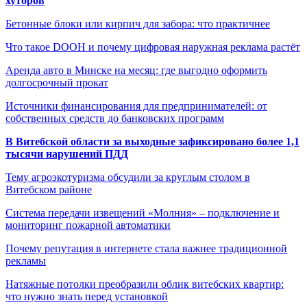
хуторов
Бетонные блоки или кирпич для забора: что практичнее
Что такое DOOH и почему цифровая наружная реклама растёт
Аренда авто в Минске на месяц: где выгодно оформить
долгосрочный прокат
Источники финансирования для предпринимателей: от
собственных средств до банковских программ
В Витебской области за выходные зафиксировано более 1,1
тысячи нарушений ПДД
Тему агроэкотуризма обсудили за круглым столом в
Витебском районе
Система передачи извещений «Молния» – подключение и
мониторинг пожарной автоматики
Почему репутация в интернете стала важнее традиционной
рекламы
Натяжные потолки преобразили облик витебских квартир:
что нужно знать перед установкой