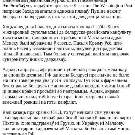
Вядомая амэрыканская журналістка і пісьменьніца
Эн Эплбаўм
у нядаўнім артыкуле ў газэце The Washington Post
папракае Захад за апатыю адносна плянаў Пуціна наконт
Беларусі і папярэджвае, што за гэта давядзецца заплаціць.
Хоць калядныя і навагоднія сьвяты трошки і зьбілі ўвагу
міжнароднай супольнасьці да беларуска-расейскага канфлікту,
тым ня менш, цяперашнія патрабаваньні Масквы на адрас
Менску былі заўважаны ў сьвеце. Пасьля Крыму ўсё, што
робіць Расея ў замежнай палітыцы, зьяўляецца прадметам
пільнай цікавасьці. Тым больш у сытуацыі, калі яна пагражае
сувэрэнітэту іншых дзяржаваў.
Аднак, сапраўды, афіцыйнай публічнай рэакцыі замежнікаў
на апошнія дзеяньні РФ адносна Беларусі практычна не было.
На што і зьвярнула ўвагу Эн Эплбаўм. Тут ёсьць фармальны
бок справы: Беларусь не апэлюе да міжнародных арганізацый
ці іншых краін з просьбай аб падтрымцы. Аднак, акрамя
фармальных падстаў, існуе і шэраг іншых прычын вялай
замежнай рэакцыі на гэты канфлікт.
Калі казаць пра краіны СНД, то тут нейкага спачуваньня
і салідарнасьці да ахвяраў расейскай экспансіі чакаць ня варта.
Ніхто зь іх не падтрымаў ні Грузію, ні Ўкраіну, ні Малдову,
калі яны цярпелі ад дзеяньняў Масквы. Бо ўсе яны самі моцна
залежаць ад РФ.