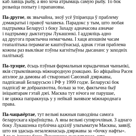
каб лавіць рыбу, а яно хоча атрымаць самую рыбу. То бок
розьніца попыту і прапановы.
Па-другое
, як звычайна, зноў усё ўпіраецца ў праблему
дэмакратыі і правоў чалавека. Парадокс у тым, што любая
падтрымка Беларусі з боку Захаду адначасова азначае
і падтрымку дыктатуры Лукашэнкі. І аддзяліць адно
ад другога практычна немагчыма. І хаця апошнім часам
геапалітыка перамагае каштоўнасьці, аднак гэтая праблема
кожны раз выклікае пэўны кагнітыўны дысананс у заходніх
палітыкаў.
Па-трэцяе
, ёсьць пэўныя фармальныя юрыдычныя чыньнікі,
якія стрымліваюць міжнародную рэакцыю. Бо афіцыйна Расея
апэлюе да дамовы аб стварэньні Саюзнай дзяржавы,
падпісанай Беларусьсю і РФ у 1999 годзе. Беларускі бок
падпісаў яе добраахвотна, больш за тое, фактычна быў
ініцыятарам гэтай дзеі. Масква тут нічога не парушае,
і яе цяжка папракнуць у у нейкай зьнявазе міжнароднага
права.
Па-чацьвёртае
, тут вельмі важныя паводзіны самога
беларускага кіраўніцтва. А яны вельмі супярэчлівыя. З аднаго
боку Лукашэнка публічна адхіліў ультыматум Масквы, заявіў,
што ня здасьць незалежнасьць дзяржавы за «бочку нафты».