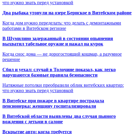
что нужно знать перед установкой
Два рыбака утонули на озере Бернское в Витебском районе
Когда дом нужно переделать: что делать с демонтажными
работами в Витебском регионе
В Шумилино задержанный в состоянии опьянения
выхватил табельное оружие и нажал на курок
Когда снос дома — не дорогостоящий кошмар, а разумное
решение
Сбил и уехал: случай в Толочине показал, как легко
нарушаются базовые правила безопасности
Натяжные потолки преобразили облик витебских квартир:
что нужно знать перед установкой
В Витебске при пожаре в квартире пострадала
пенсионерка: женщину госпитализировали
В Витебской области выявлены два случая пьяного
вождения с детьми в салоне
Вскрытие авто: когда требуется