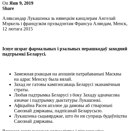
On
Янв 9, 2019
Share
Аляксандар Лукашэнка зь нямецкім канцлерам Ангелай
Мэркель і французкім прэзыдэнтам Франсуа Аляндам, Менск,
12 лютага 2015
Існуе шэраг фармальных і рэальных перашкодаў заходняй
падтрымкі Беларусі.
Замежная рэакцыя на апошнія патрабаваньні Масквы
на адрас Менску была вялай.
Захад не гатовы кампэнсаваць Беларусі эканамічныя
страты.
Любая падтрымка Беларусі з боку Захаду адначасова
азначае і падтрымку дыктатуры Лукашэнкі.
Афіцыйна Расея апэлюе да дамовы аб стварэньні
Саюзнай дзяржавы, падпісанай Беларусьсю.
Лукашэнка сьцьвярджае, што ён ня супраць будаўніцтва
Саюзнай дзяржавы.