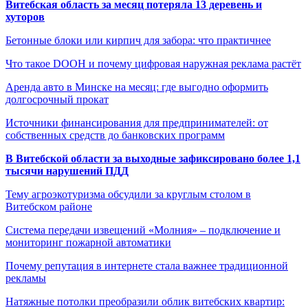
Витебская область за месяц потеряла 13 деревень и
хуторов
Бетонные блоки или кирпич для забора: что практичнее
Что такое DOOH и почему цифровая наружная реклама растёт
Аренда авто в Минске на месяц: где выгодно оформить
долгосрочный прокат
Источники финансирования для предпринимателей: от
собственных средств до банковских программ
В Витебской области за выходные зафиксировано более 1,1
тысячи нарушений ПДД
Тему агроэкотуризма обсудили за круглым столом в
Витебском районе
Система передачи извещений «Молния» – подключение и
мониторинг пожарной автоматики
Почему репутация в интернете стала важнее традиционной
рекламы
Натяжные потолки преобразили облик витебских квартир: