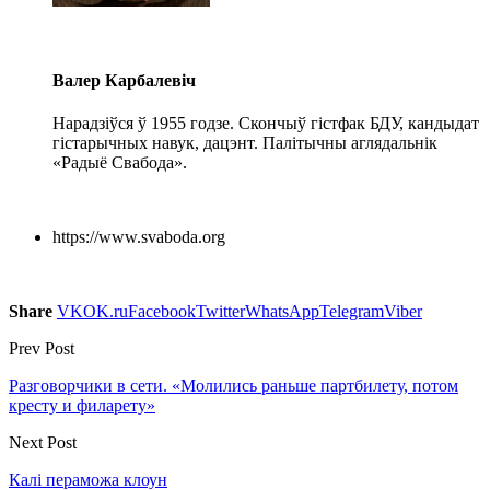
Валер Карбалевіч
Нарадзіўся ў 1955 годзе. Скончыў гістфак БДУ, кандыдат
гістарычных навук, дацэнт. Палітычны аглядальнік
«Радыё Свабода».
https://www.svaboda.org
Share
VK
OK.ru
Facebook
Twitter
WhatsApp
Telegram
Viber
Prev Post
Разговорчики в сети. «Молились раньше партбилету, потом
кресту и филарету»
Next Post
Калі пераможа клоун