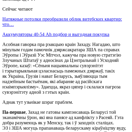
Сейчас читают
Натяжные потолки преобразили облик витебских квартир:
что…
Аккумуляторы 40-54 Ah подбор и выгодная покупка
Асобная гаворка пра рэакцыю краін Захаду. Нагадаю, што
мінулым годам памочнік дзяржсакратара ЗША па справах
Эўропы і Эўразіі Уэс Мітчэл, кажучы пра новую стратэгію
Злучаных Штатаў у адносінах да Цэнтральнай і Усходняй
Эўропе, казаў: «Сёньня нацыянальны сувэрэнітэт
і тэрытарыяльная цэласнасьць памежных дзяржаў, такіх
як Украіна, Грузія і нават Беларусь, зьяўляюцца тым
надзейным бастыёнам, які абараняе ад расійскага
нэаімпэрыялізму». Здаецца, якраз цяпер і склалася пагроза
сувэрэнітэту адной з гэтых краін.
Аднак тут узьнікае шэраг праблем.
Па-першае
, Захад не гатовы кампэнсаваць Беларусі той
эканамічны ўрон, які яна панясе ад канфлікту з Расеяй. Гэта
добра разумеюць як у Менску, так і ў заходніх сталіцах.
ЭЗ і ЗША могуць прапанаваць беларускаму кіраўніцтву вуду,