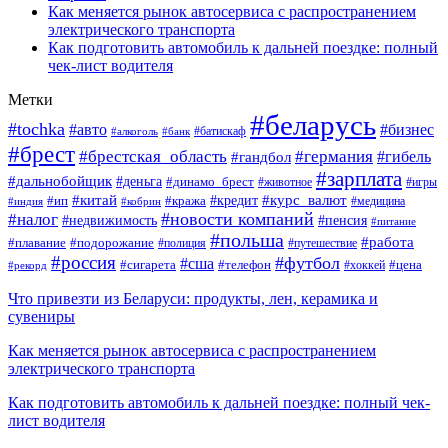
Как меняется рынок автосервиса с распространением
электрического транспорта
Как подготовить автомобиль к дальней поездке: полный
чек-лист водителя
Метки
#беларусь
#tochka
#авто
#бизнес
#алкоголь
#банк
#батискаф
#брест
#брестская_область
#германия
#гандбол
#гибель
#зарплата
#дальнобойщик
#деньга
#динамо_брест
#животное
#игры
#китай
#кредит
#курс_валют
#ип
#кража
#медицина
#индия
#кобрин
#новости компаний
#налог
#пенсия
#недвижимость
#питание
#польша
#работа
#плавание
#подорожание
#полиция
#путешествие
#россия
#футбол
#сша
#сигарета
#телефон
#цена
#рекорд
#хоккей
Что привезти из Беларуси: продукты, лен, керамика и
сувениры
Как меняется рынок автосервиса с распространением
электрического транспорта
Как подготовить автомобиль к дальней поездке: полный чек-
лист водителя