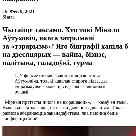
On
Фев 9, 2021
Share
Чытайце таксама. Хто такі Мікола
Аўтуховіч, якога затрымалі
за «тэрарызм»? Яго біяграфіі хапіла б
на дзесяцярых — вайна, бізнэс,
палітыка, галадоўкі, турма
1. У фільме не паказваюць ніводзін допыт
Аўтуховіча, толькі кавалак старога відэа, дзе
ён размаўляе з кімьсці, седзячы са звязанымі
рукамі.
«Мірныя пратэсты нічога не вырашаюць», — казаў ён тады.
Выказвалася здагадка, што гэта дыялог з адвакатам. Такая
размова абараняецца заканадаўствам, яна павінна быць
канфідэнцыйнай.