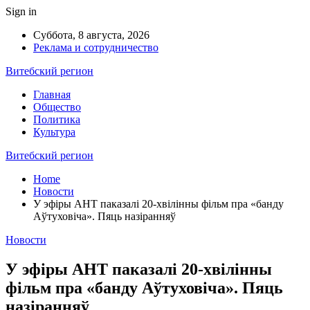
Sign in
Суббота, 8 августа, 2026
Реклама и сотрудничество
Витебский регион
Главная
Общество
Политика
Культура
Витебский регион
Home
Новости
У эфіры АНТ паказалі 20-хвілінны фільм пра «банду
Аўтуховіча». Пяць назіранняў
Новости
У эфіры АНТ паказалі 20-хвілінны
фільм пра «банду Аўтуховіча». Пяць
назіранняў