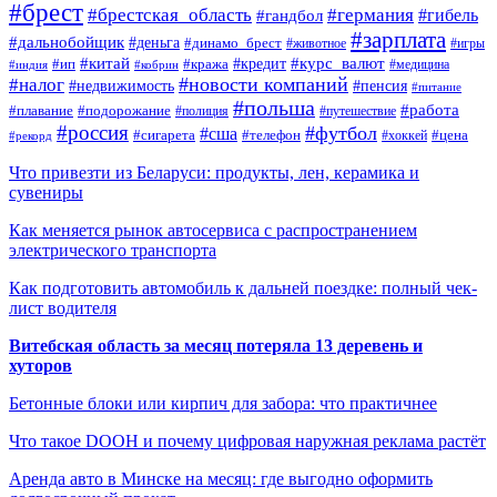
#брест
#брестская_область
#германия
#гандбол
#гибель
#зарплата
#дальнобойщик
#деньга
#динамо_брест
#животное
#игры
#китай
#кредит
#курс_валют
#ип
#кража
#медицина
#индия
#кобрин
#новости компаний
#налог
#пенсия
#недвижимость
#питание
#польша
#работа
#плавание
#подорожание
#полиция
#путешествие
#россия
#футбол
#сша
#сигарета
#телефон
#цена
#рекорд
#хоккей
Что привезти из Беларуси: продукты, лен, керамика и
сувениры
Как меняется рынок автосервиса с распространением
электрического транспорта
Как подготовить автомобиль к дальней поездке: полный чек-
лист водителя
Витебская область за месяц потеряла 13 деревень и
хуторов
Бетонные блоки или кирпич для забора: что практичнее
Что такое DOOH и почему цифровая наружная реклама растёт
Аренда авто в Минске на месяц: где выгодно оформить