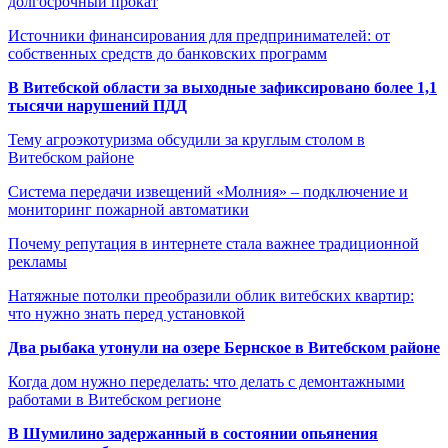
долгосрочный прокат
Источники финансирования для предпринимателей: от
собственных средств до банковских программ
В Витебской области за выходные зафиксировано более 1,1
тысячи нарушений ПДД
Тему агроэкотуризма обсудили за круглым столом в
Витебском районе
Система передачи извещений «Молния» – подключение и
мониторинг пожарной автоматики
Почему репутация в интернете стала важнее традиционной
рекламы
Натяжные потолки преобразили облик витебских квартир:
что нужно знать перед установкой
Два рыбака утонули на озере Бернское в Витебском районе
Когда дом нужно переделать: что делать с демонтажными
работами в Витебском регионе
В Шумилино задержанный в состоянии опьянения