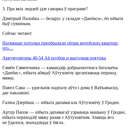
3. Пра якіх людзей ідзе гаворка ў праграме?
Дзмітрый Палойка — беларус у складзе «Данбаса», ён нібыта
быў сувязным.
Сейчас читают
Натяжные потолки преобразили облик витебских квартир:
что…
Аккумуляторы 40-54 Ah подбор и выгодная покупка
Сямён Сяменчанка — камандзір добраахвотнага батальёна
«Данбас», нібыта абяцаў Аўтуховічу арганізаваць пераход
мяжы.
Павел Сава — удзельнік падпалу аўто і дома ў Ваўкавыску,
дае паказанні.
Галіна Дзербыш — нібыта дапамагала Аўтуховічу ў Гродне.
Артур Папок — нібыта дапамагаў узрываць машыну ў Гродне,
нібыта пераходзіў мяжу разам з Аўтуховічам. Злавіць яго
не ўдалося, знаходзіцца ў бягах.