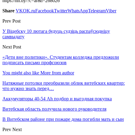
https://nn.by/?c=ar&i=268026
Share
VK
OK.ru
Facebook
Twitter
WhatsApp
Telegram
Viber
Prev Post
У Віцебску 10 лютага будуць судзіць распаўсюдніцу
самвыдату
Next Post
«Дети вне политики». Студентам колледжа предложили
подписать письмо профсоюзов
You might also like
More from author
Натяжные потолки преобразили облик витебских квартир:
что нужно знать перед…
Аккумуляторы 40-54 Ah подбор и выгодная покупка
Витебская область получила нового руководителя
В Витебском районе при пожаре дома погибли мать и сын
Prev
Next