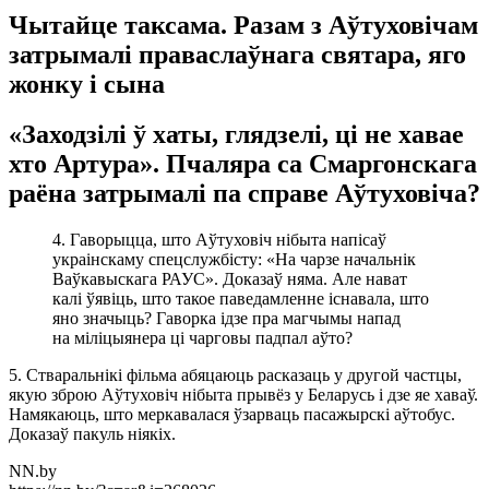
Чытайце таксама. Разам з Аўтуховічам
затрымалі праваслаўнага святара, яго
жонку і сына
«Заходзілі ў хаты, глядзелі, ці не хавае
хто Артура». Пчаляра са Смаргонскага
раёна затрымалі па справе Аўтуховіча?
4. Гаворыцца, што Аўтуховіч нібыта напісаў
украінскаму спецслужбісту: «На чарзе начальнік
Ваўкавыскага РАУС». Доказаў няма. Але нават
калі ўявіць, што такое паведамленне існавала, што
яно значыць? Гаворка ідзе пра магчымы напад
на міліцыянера ці чарговы падпал аўто?
5. Стваральнікі фільма абяцаюць расказаць у другой частцы,
якую зброю Аўтуховіч нібыта прывёз у Беларусь і дзе яе хаваў.
Намякаюць, што меркавалася ўзарваць пасажырскі аўтобус.
Доказаў пакуль ніякіх.
NN.by