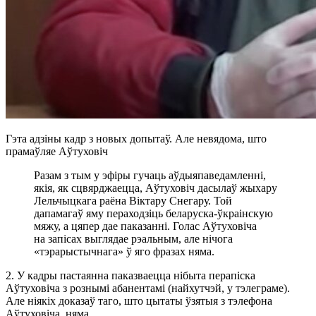
Гэта адзіны кадр з новых допытаў. Але невядома, што
прамаўляе Аўтуховіч
Разам з тым у эфіры гучаць аўдыяпаведамленні,
якія, як сцвярджаецца, Аўтуховіч дасылаў жыхару
Лельчыцкага раёна Віктару Снегару. Той
дапамагаў яму пераходзіць беларуска-ўкраінскую
мяжу, а цяпер дае паказанні. Голас Аўтуховіча
на запісах выглядае рэальным, але нічога
«тэрарыстычнага» ў яго фразах няма.
2. У кадры пастаянна паказваецца нібыта перапіска
Аўтуховіча з рознымі абанентамі (найхутчэй, у тэлеграме).
Але ніякіх доказаў таго, што цытаты ўзятыя з тэлефона
Аўтуховіча, няма.