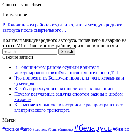
Comments are closed.
Популярное
В Толочинском районе осудили водителя международного
автобуса после смертельного…
Водителя международного автобуса, попавшего в аварию на
трассе М1 в Толочинском районе, признали виновным и…
Свежие записи
В Толочинском районе осудили водителя
международного автобуса после смертельного ДТП
Что привезти из Беларуси: продукты, лен, керамика и
сувениры
Как быстро улучшить выносливость в плавании
Почему регулярные занятия спортом важны в любом
возрасте
Как меняется рынок автосервиса с распространением
электрического транспорта
Метки
#беларусь
#tochka
#авто
#бизнес
#алкоголь
#банк
#батискаф