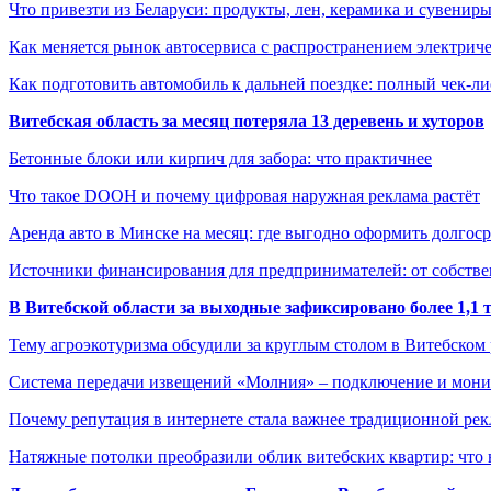
Что привезти из Беларуси: продукты, лен, керамика и сувенир
Как меняется рынок автосервиса с распространением электриче
Как подготовить автомобиль к дальней поездке: полный чек-ли
Витебская область за месяц потеряла 13 деревень и хуторов
Бетонные блоки или кирпич для забора: что практичнее
Что такое DOOH и почему цифровая наружная реклама растёт
Аренда авто в Минске на месяц: где выгодно оформить долгос
Источники финансирования для предпринимателей: от собстве
В Витебской области за выходные зафиксировано более 1,
Тему агроэкотуризма обсудили за круглым столом в Витебском
Система передачи извещений «Молния» – подключение и мон
Почему репутация в интернете стала важнее традиционной ре
Натяжные потолки преобразили облик витебских квартир: что 