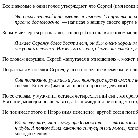
Все знакомые в один голос утверждают, что Сергей (имя изме
Это был светлый и отзывчивый человек. С нормальной ра
просто бесчеловечно
, — написал в защиту своего друга в
Знакомые Сергея рассказали, что он работал на витебском моло
Я знала Сережу более десяти лет, он был очень хорошим
обсудить человека. Насколько я знаю, Сергей не голодал, 
По словам девушки, Сергей «запутался в отношениях», может, и
По рассказам соседки Сергея, у него последнее время были пл
Они постоянно ругались и уже некоторое время вместе не 
соседка Евгения (имя изменено по просьбе девушки).
По ее словам, у мужчины остался четырехлетний сын, которого
Евгении, молодой человек всегда был «модно и чисто одет и е
Не понимает этого и Игорь (имя изменено), другой сосед поги
Единственное, что я могу предположить, — это какой-то
нибудь. А потом была какая-то ситуация или мысль, кото
молодой человек.