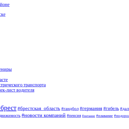
айоне
ске
вениры
асте
ктрического транспорта
чек-лист водителя
#брест
#брестская_область
#германия
#гандбол
#гибель
#да
#новости компаний
#пенсия
движимость
#плавание
#подоро
#питание