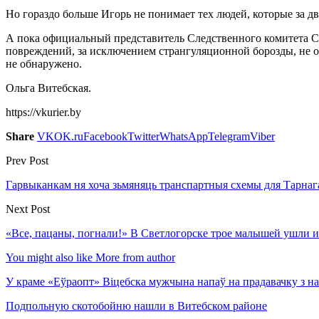
Но гораздо больше Игорь не понимает тех людей, которые за дв
А пока официальный представитель Следственного комитета С
повреждений, за исключением странгуляционной борозды, не 
не обнаружено.
Ольга Витебская.
https://vkurier.by
Share
VK
OK.ru
Facebook
Twitter
WhatsApp
Telegram
Viber
Prev Post
Гарвыканкам ня хоча зьмяняць транспартныя схемы для Тарнага: 
Next Post
«Все, пацаны, погнали!» В Светлогорске трое малышей ушли из
You might also like
More from author
У краме «Еўраопт» Віцебска мужчына напаў на прадавачку з н
Подпольную скотобойню нашли в Витебском районе