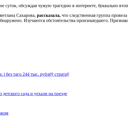
ое суток, обсуждая чужую трагедию в интернете, буквально втоп
ветлана Сахарова,
рассказала,
что следственная группа провела
обнаружено. Изучаются обстоятельства произошедшего. Признак
і без таго 244 тыс. рублёў стратаў
 детского сада и уехали на поезде
ажом