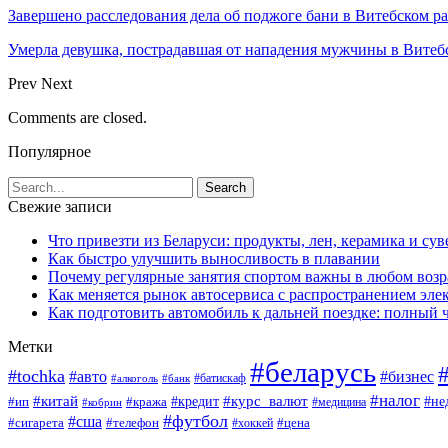
Завершено расследования дела об поджоге бани в Витебском р
Умерла девушка, пострадавшая от нападения мужчины в Витеб
Prev
Next
Comments are closed.
Популярное
Свежие записи
Что привезти из Беларуси: продукты, лен, керамика и су
Как быстро улучшить выносливость в плавании
Почему регулярные занятия спортом важны в любом возр
Как меняется рынок автосервиса с распространением эле
Как подготовить автомобиль к дальней поездке: полный 
Метки
#беларусь
#tochka
#авто
#бизнес
#алкоголь
#банк
#батискаф
#налог
#китай
#кредит
#курс_валют
#ип
#не
#кража
#медицина
#кобрин
#футбол
#сша
#сигарета
#телефон
#цена
#хоккей