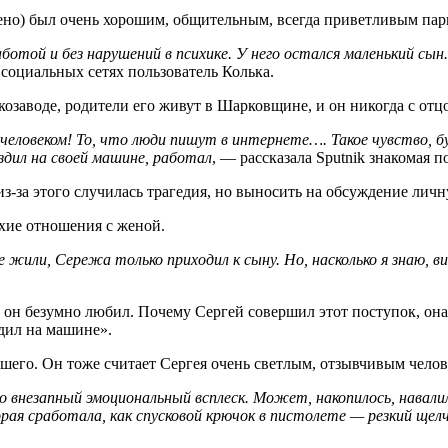
нено) был очень хорошим, общительным, всегда приветливым пар
ботой и без нарушений в психике. У него остался маленький сын
 социальных сетях пользователь Колька.
козаводе, родители его живут в Шарковщине, и он никогда с отц
 человеком! То, что люди пишут в интернете…. Такое чувство, 
ездил на своей машине, работал
, — рассказала Sputnik знакомая 
з-за этого случилась трагедия, но выносить на обсуждение личн
охие отношения с женой.
жили, Сережа только приходил к сыну. Но, насколько я знаю, ви
 он безумно любил. Почему Сергей совершил этот поступок, она 
здил на машине».
бшего. Он тоже считает Сергея очень светлым, отзывчивым челов
 внезапный эмоциональный всплеск. Может, накопилось, навалили
рая сработала, как спусковой крючок в пистолете — резкий щелч