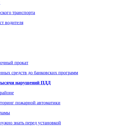
ы
ского транспорта
ст водителя
рочный прокат
нных средств до банковских программ
1 тысячи нарушений ПДД
 районе
иторинг пожарной автоматики
кламы
нужно знать перед установкой