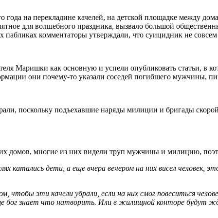
 года на перекладине качелей, на детской площадке между дома
иятное для волшебного праздника, вызвало большой обществен
их пабликах комментаторы утверждали, что суицидник не совсем 
еля Маришки как основную и успели опубликовать статьи, в ко
формации они почему-то указали соседей погибшего мужчины, п
ирали, поскольку подъехавшие наряды милиции и бригады скор
их домов, многие из них видели труп мужчины и милицию, поэт
елях катались дети, а еще вчера вечером на них висел человек, э
 чтобы эти качели убрали, если на них смог повеситься челове
бще бог знает что натворить. Или в жилищной конторе будут жд