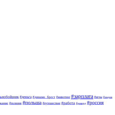
#зарплата
льнобойщик
#деньга
#динамо_брест
#животное
#игры
#индия
#польша
#россия
#работа
жание
#полиция
#путешествие
#рекорд