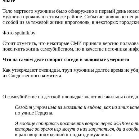
Share
Тело мертвого мужчины было обнаружено в первый день нового
мужчина проживал в этом же районе. Событие, довольно непр
с собой из-за тяжелой жизни впроголодь, в некоторых городск
Фото sputnik.by
Стоит отметить, что некоторые СМИ приняли версию пользоват
покончить жизнь самоубийством, но в качестве источника ин
Что на самом деле говорят соседи и знакомые умершего
Как утверждают очевидцы, труп мужчины долгое время не уб
из Следственного комитета.
О самоубийстве на детской площадке знают все жильцы соседн
Сегодня утром шла из магазина и видела, как на этих кач
по улице Герцена.
Я вообще собираюсь поставить вопрос перед ЖЭКом о том,
которые во время игр могут в них запутаться, да и воо
в разговор подходящий к подъезду мужчина.