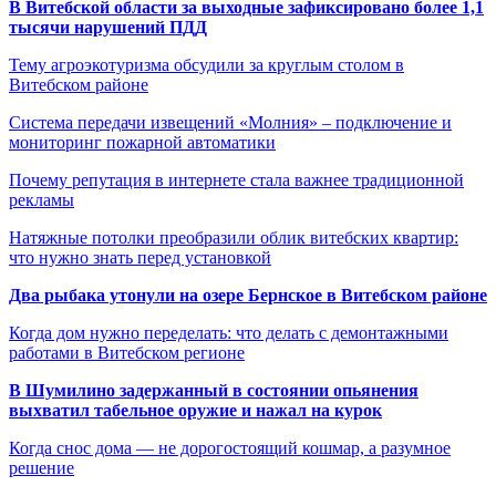
В Витебской области за выходные зафиксировано более 1,1
тысячи нарушений ПДД
Тему агроэкотуризма обсудили за круглым столом в
Витебском районе
Система передачи извещений «Молния» – подключение и
мониторинг пожарной автоматики
Почему репутация в интернете стала важнее традиционной
рекламы
Натяжные потолки преобразили облик витебских квартир:
что нужно знать перед установкой
Два рыбака утонули на озере Бернское в Витебском районе
Когда дом нужно переделать: что делать с демонтажными
работами в Витебском регионе
В Шумилино задержанный в состоянии опьянения
выхватил табельное оружие и нажал на курок
Когда снос дома — не дорогостоящий кошмар, а разумное
решение