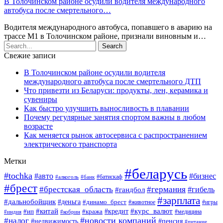
В Толочинском районе осудили водителя международного
автобуса после смертельного…
Водителя международного автобуса, попавшего в аварию на
трассе М1 в Толочинском районе, признали виновным и…
Свежие записи
В Толочинском районе осудили водителя
международного автобуса после смертельного ДТП
Что привезти из Беларуси: продукты, лен, керамика и
сувениры
Как быстро улучшить выносливость в плавании
Почему регулярные занятия спортом важны в любом
возрасте
Как меняется рынок автосервиса с распространением
электрического транспорта
Метки
#беларусь
#tochka
#авто
#бизнес
#алкоголь
#банк
#батискаф
#брест
#брестская_область
#германия
#гандбол
#гибель
#зарплата
#дальнобойщик
#деньга
#динамо_брест
#животное
#игры
#китай
#кредит
#курс_валют
#ип
#кража
#медицина
#индия
#кобрин
#новости компаний
#налог
#пенсия
#недвижимость
#питание