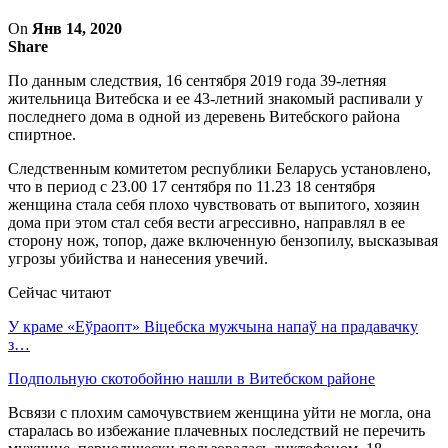
On
Янв 14, 2020
Share
По данным следствия, 16 сентября 2019 года 39-летняя
жительница Витебска и ее 43-летний знакомый распивали у
последнего дома в одной из деревень Витебского района
спиртное.
Следственным комитетом республики Беларусь установлено,
что в период с 23.00 17 сентября по 11.23 18 сентября
женщина стала себя плохо чувствовать от выпитого, хозяин
дома при этом стал себя вести агреccивно, направлял в ее
сторону нож, топор, даже включенную бензопилу, высказывая
угрозы убийства и нанесения увечий.
Сейчас читают
У краме «Еўраопт» Віцебска мужчына напаў на прадавачку
з…
Подпольную скотобойню нашли в Витебском районе
Всвязи с плохим самочувствием женщина уйти не могла, она
старалась во избежание плачевных последствий не перечить