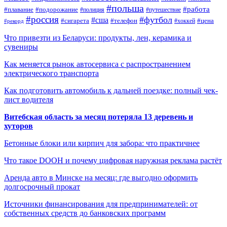
#польша
#работа
#плавание
#подорожание
#полиция
#путешествие
#россия
#футбол
#сша
#сигарета
#телефон
#цена
#рекорд
#хоккей
Что привезти из Беларуси: продукты, лен, керамика и
сувениры
Как меняется рынок автосервиса с распространением
электрического транспорта
Как подготовить автомобиль к дальней поездке: полный чек-
лист водителя
Витебская область за месяц потеряла 13 деревень и
хуторов
Бетонные блоки или кирпич для забора: что практичнее
Что такое DOOH и почему цифровая наружная реклама растёт
Аренда авто в Минске на месяц: где выгодно оформить
долгосрочный прокат
Источники финансирования для предпринимателей: от
собственных средств до банковских программ