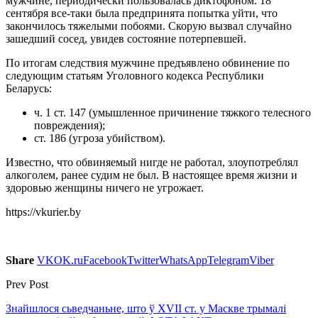
мужчине, периодически пользовалась диктофоном. 18
сентября все-таки была предпринята попытка уйти, что
закончилось тяжелыми побоями. Скорую вызвал случайно
зашедший сосед, увидев состояние потерпевшей.
По итогам следствия мужчине предъявлено обвинение по
следующим статьям Уголовного кодекса Республики
Беларусь:
ч. 1 ст. 147 (умышленное причинение тяжкого телесного
повреждения);
ст. 186 (угроза убийством).
Известно, что обвиняемый нигде не работал, злоупотреблял
алкоголем, ранее судим не был. В настоящее время жизни и
здоровью женщины ничего не угрожает.
https://vkurier.by
Share
VK
OK.ru
Facebook
Twitter
WhatsApp
Telegram
Viber
Prev Post
Знайшлося сьведчаньне, што ў XVII ст. у Маскве трымалі