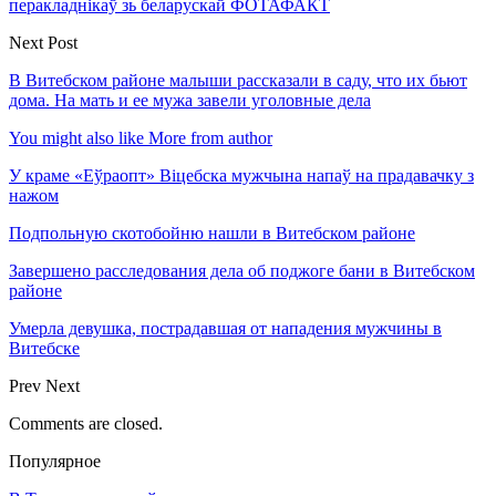
перакладнікаў зь беларускай ФОТАФАКТ
Next Post
В Витебском районе малыши рассказали в саду, что их бьют
дома. На мать и ее мужа завели уголовные дела
You might also like
More from author
У краме «Еўраопт» Віцебска мужчына напаў на прадавачку з
нажом
Подпольную скотобойню нашли в Витебском районе
Завершено расследования дела об поджоге бани в Витебском
районе
Умерла девушка, пострадавшая от нападения мужчины в
Витебске
Prev
Next
Comments are closed.
Популярное