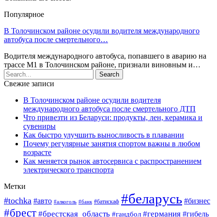
Популярное
В Толочинском районе осудили водителя международного
автобуса после смертельного…
Водителя международного автобуса, попавшего в аварию на
трассе М1 в Толочинском районе, признали виновным и…
Свежие записи
В Толочинском районе осудили водителя
международного автобуса после смертельного ДТП
Что привезти из Беларуси: продукты, лен, керамика и
сувениры
Как быстро улучшить выносливость в плавании
Почему регулярные занятия спортом важны в любом
возрасте
Как меняется рынок автосервиса с распространением
электрического транспорта
Метки
#беларусь
#tochka
#авто
#бизнес
#алкоголь
#банк
#батискаф
#брест
#брестская_область
#германия
#гандбол
#гибель