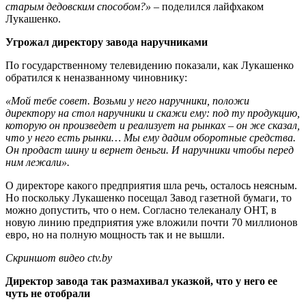
старым дедовским способом?»
– поделился лайфхаком
Лукашенко.
Угрожал директору завода наручниками
По государственному телевидению показали, как Лукашенко
обратился к неназванному чиновнику:
«Мой тебе совет. Возьми у него наручники, положи
директору на стол наручники и скажи ему: под ту продукцию,
которую он произведет и реализует на рынках – он же сказал,
что у него есть рынки… Мы ему дадим оборотные средства.
Он продаст шину и вернет деньги. И наручники чтобы перед
ним лежали».
О директоре какого предприятия шла речь, осталось неясным.
Но поскольку Лукашенко посещал Завод газетной бумаги, то
можно допустить, что о нем. Согласно телеканалу ОНТ, в
новую линию предприятия уже вложили почти 70 миллионов
евро, но на полную мощность так и не вышли.
Скриншот видео ctv.by
Директор завода так размахивал указкой, что у него ее
чуть не отобрали