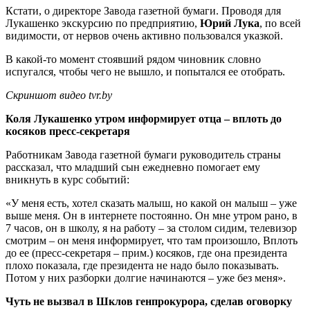
Кстати, о директоре Завода газетной бумаги. Проводя для
Лукашенко экскурсию по предприятию,
Юрий Лука
, по всей
видимости, от нервов очень активно пользовался указкой.
В какой-то момент стоявший рядом чиновник словно
испугался, чтобы чего не вышло, и попытался ее отобрать.
Скриншот видео tvr.by
Коля Лукашенко утром информирует отца – вплоть до
косяков пресс-секретаря
Работникам Завода газетной бумаги руководитель страны
рассказал, что младший сын ежедневно помогает ему
вникнуть в курс событий:
«У меня есть, хотел сказать малыш, но какой он малыш – уже
выше меня. Он в интернете постоянно. Он мне утром рано, в
7 часов, он в школу, я на работу – за столом сидим, телевизор
смотрим – он меня информирует, что там произошло, Вплоть
до ее (пресс-секретаря – прим.) косяков, где она президента
плохо показала, где президента не надо было показывать.
Потом у них разборки долгие начинаются – уже без меня».
Чуть не вызвал в Шклов генпрокурора, сделав оговорку