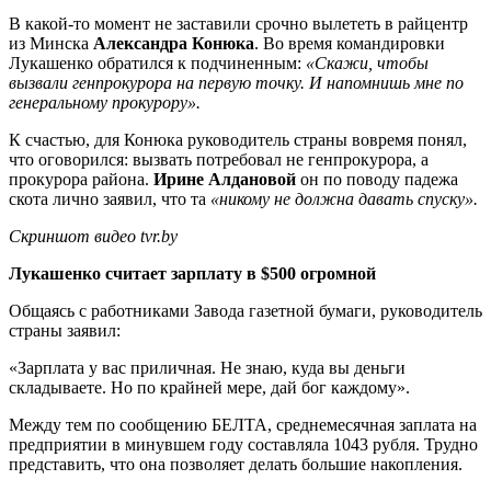
В какой-то момент не заставили срочно вылететь в райцентр
из Минска
Александра Конюка
. Во время командировки
Лукашенко обратился к подчиненным:
«Скажи, чтобы
вызвали генпрокурора на первую точку. И напомнишь мне по
генеральному прокурору».
К счастью, для Конюка руководитель страны вовремя понял,
что оговорился: вызвать потребовал не генпрокурора, а
прокурора района.
Ирине Алдановой
он по поводу падежа
скота лично заявил, что та
«никому не должна давать спуску».
Скриншот видео tvr.by
Лукашенко считает зарплату в $500 огромной
Общаясь с работниками Завода газетной бумаги, руководитель
страны заявил:
«Зарплата у вас приличная. Не знаю, куда вы деньги
складываете. Но по крайней мере, дай бог каждому».
Между тем по сообщению БЕЛТА, среднемесячная заплата на
предприятии в минувшем году составляла 1043 рубля. Трудно
представить, что она позволяет делать большие накопления.