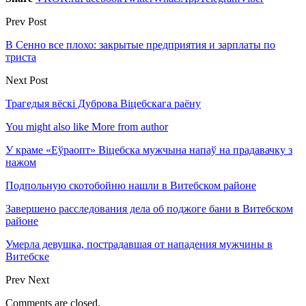
Prev Post
В Сенно все плохо: закрытые предприятия и зарплаты по
триста
Next Post
Трагедыя вёскі Дуброва Віцебскага раёну
You might also like
More from author
У краме «Еўраопт» Віцебска мужчына напаў на прадавачку з
нажом
Подпольную скотобойню нашли в Витебском районе
Завершено расследования дела об поджоге бани в Витебском
районе
Умерла девушка, пострадавшая от нападения мужчины в
Витебске
Prev
Next
Comments are closed.