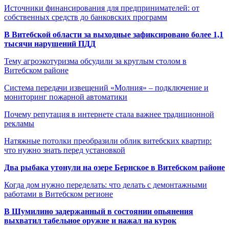
Источники финансирования для предпринимателей: от
собственных средств до банковских программ
В Витебской области за выходные зафиксировано более 1,1
тысячи нарушений ПДД
Тему агроэкотуризма обсудили за круглым столом в
Витебском районе
Система передачи извещений «Молния» – подключение и
мониторинг пожарной автоматики
Почему репутация в интернете стала важнее традиционной
рекламы
Натяжные потолки преобразили облик витебских квартир:
что нужно знать перед установкой
Два рыбака утонули на озере Бернское в Витебском районе
Когда дом нужно переделать: что делать с демонтажными
работами в Витебском регионе
В Шумилино задержанный в состоянии опьянения
выхватил табельное оружие и нажал на курок