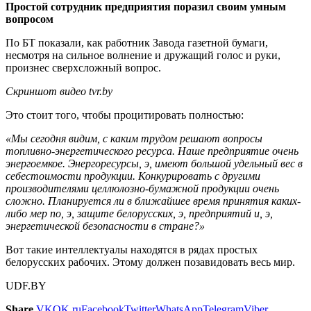
Простой сотрудник предприятия поразил своим умным
вопросом
По БТ показали, как работник Завода газетной бумаги,
несмотря на сильное волнение и дружащий голос и руки,
произнес сверхсложный вопрос.
Скриншот видео tvr.by
Это стоит того, чтобы процитировать полностью:
«Мы сегодня видим, с каким трудом решают вопросы
топливно-энергетического ресурса. Наше предприятие очень
энергоемкое. Энергоресурсы, э, имеют большой удельный вес в
себестоимости продукции. Конкурировать с другими
производителями целлюлозно-бумажной продукции очень
сложно. Планируется ли в ближайшее время принятия каких-
либо мер по, э, защите белорусских, э, предприятий и, э,
энергетической безопасности в стране?»
Вот такие интеллектуалы находятся в рядах простых
белорусских рабочих. Этому должен позавидовать весь мир.
UDF.BY
Share
VK
OK.ru
Facebook
Twitter
WhatsApp
Telegram
Viber