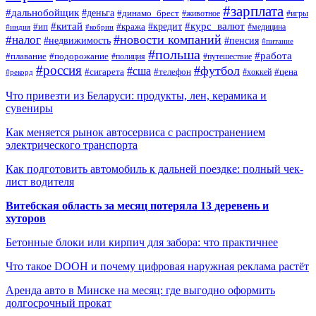
#зарплата
#дальнобойщик
#деньга
#динамо_брест
#животное
#игры
#китай
#кредит
#курс_валют
#ип
#кража
#медицина
#индия
#кобрин
#новости компаний
#налог
#пенсия
#недвижимость
#питание
#польша
#работа
#плавание
#подорожание
#полиция
#путешествие
#россия
#футбол
#сша
#сигарета
#телефон
#цена
#рекорд
#хоккей
Что привезти из Беларуси: продукты, лен, керамика и
сувениры
Как меняется рынок автосервиса с распространением
электрического транспорта
Как подготовить автомобиль к дальней поездке: полный чек-
лист водителя
Витебская область за месяц потеряла 13 деревень и
хуторов
Бетонные блоки или кирпич для забора: что практичнее
Что такое DOOH и почему цифровая наружная реклама растёт
Аренда авто в Минске на месяц: где выгодно оформить
долгосрочный прокат