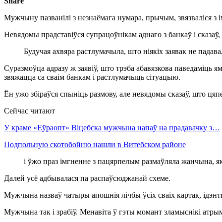
Share
Мужчыну пазванілі з незнаёмага нумара, прычым, звязваліся з і
Невядомы прадставіўся супрацоўнікам аднаго з банкаў і сказаў,
Будучая ахвяра растлумачыла, што ніякіх заявак не падава
Суразмоўца адразу ж заявіў, што трэба абавязкова паведаміць 
звяжацца са сваім банкам і растлумачыць сітуацыю.
Ён ужо збіраўся спыніць размову, але невядомы сказаў, што ця
Сейчас читают
У краме «Еўраопт» Віцебска мужчына напаў на прадавачку з…
Подпольную скотобойню нашли в Витебском районе
і ўжо праз імгненне з пацярпелым размаўляла жанчына, я
Далей усё адбывалася па распаўсюджанай схеме.
Мужчына назваў чатыры апошнія лічбы ўсіх сваіх картак, ідэн
Мужчына так і зрабіў. Менавіта ў гэты момант зламыснікі атрым