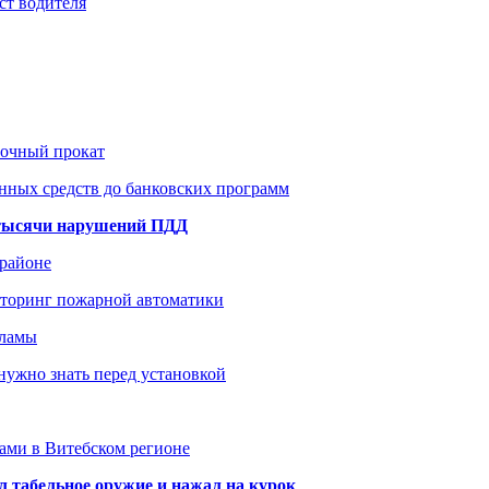
ст водителя
рочный прокат
нных средств до банковских программ
1 тысячи нарушений ПДД
 районе
иторинг пожарной автоматики
кламы
нужно знать перед установкой
тами в Витебском регионе
 табельное оружие и нажал на курок