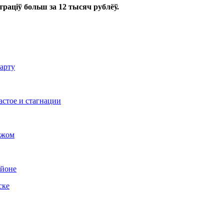
траціў больш за 12 тысяч рублёў.
варту
астое и стагнации
ажом
айоне
ске