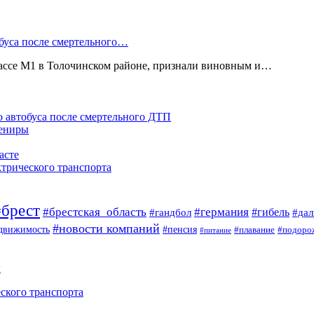
буса после смертельного…
рассе М1 в Толочинском районе, признали виновным и…
 автобуса после смертельного ДТП
вениры
асте
ктрического транспорта
#брест
#брестская_область
#германия
#гандбол
#гибель
#да
#новости компаний
#пенсия
движимость
#плавание
#подоро
#питание
ы
ского транспорта