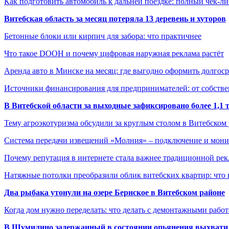
Как подготовить автомобиль к дальней поездке: полный чек-ли
Витебская область за месяц потеряла 13 деревень и хуторов
Бетонные блоки или кирпич для забора: что практичнее
Что такое DOOH и почему цифровая наружная реклама растёт
Аренда авто в Минске на месяц: где выгодно оформить долгос
Источники финансирования для предпринимателей: от собстве
В Витебской области за выходные зафиксировано более 1,
Тему агроэкотуризма обсудили за круглым столом в Витебском
Система передачи извещений «Молния» – подключение и мон
Почему репутация в интернете стала важнее традиционной ре
Натяжные потолки преобразили облик витебских квартир: что 
Два рыбака утонули на озере Бернское в Витебском районе
Когда дом нужно переделать: что делать с демонтажными рабо
В Шумилино задержанный в состоянии опьянения выхватил