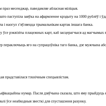
м праз месенджар, паведамляе абласная міліцыя.
 што паступіла заяўка на афармленне крэдыту на 1000 рублёў і ў
ла і наогул з’яўляецца трымальнікам картак іншага банка.
яму ўсе рэквізіты плацежных карт, каб засцерагчыся ад магчымы
пер пераключыць яго на супрацоўніка таго банка, дзе мужчына аб
кая прадставілася тэхнічным спецыялістам.
тыфікацыйны нумар. Пасля дзяўчына сказала, што яму прыйдуць ко
алі ўсе неабходныя звесткі для спусташэння рахунку.