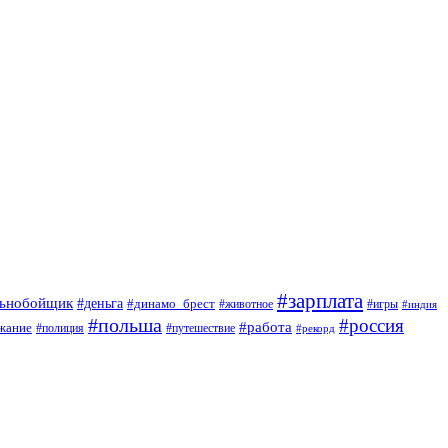
#зарплата
льнобойщик
#деньга
#динамо_брест
#животное
#игры
#индия
#польша
#россия
#работа
жание
#полиция
#путешествие
#рекорд