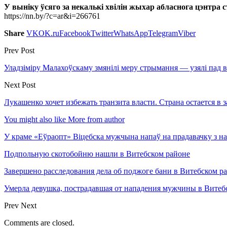
У выніку ўсяго за некалькі хвілін жыхар абласнога цэнтра с
https://nn.by/?c=ar&i=266761
Share
VK
OK.ru
Facebook
Twitter
WhatsApp
Telegram
Viber
Prev Post
Уладзіміру Малахоўскаму змянілі меру стрымання — узялі пад 
Next Post
Лукашенко хочет избежать транзита власти. Страна остается в з
You might also like
More from author
У краме «Еўраопт» Віцебска мужчына напаў на прадавачку з н
Подпольную скотобойню нашли в Витебском районе
Завершено расследования дела об поджоге бани в Витебском р
Умерла девушка, пострадавшая от нападения мужчины в Витеб
Prev
Next
Comments are closed.