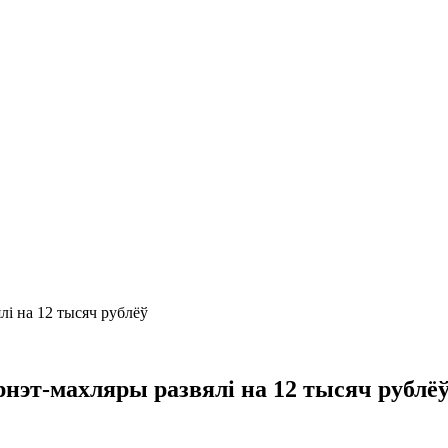
лі на 12 тысяч рублёў
рнэт-махляры развялі на 12 тысяч рублё