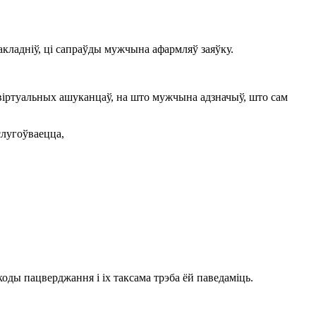
дакладніў, ці сапраўды мужчына афармляў заяўку.
х віртуальных ашуканцаў, на што мужчына адзначыў, што сам
слугоўваецца,
ды пацверджання і іх таксама трэба ёй паведаміць.