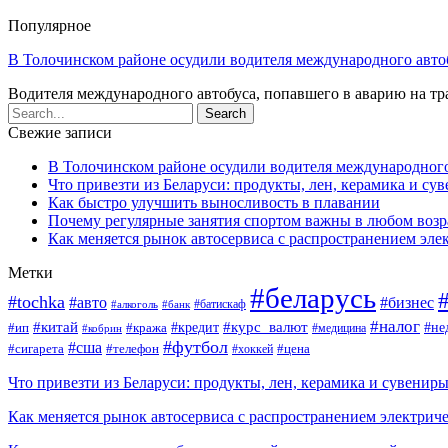
Популярное
В Толочинском районе осудили водителя международного авто
Водителя международного автобуса, попавшего в аварию на т
Свежие записи
В Толочинском районе осудили водителя международного
Что привезти из Беларуси: продукты, лен, керамика и су
Как быстро улучшить выносливость в плавании
Почему регулярные занятия спортом важны в любом возр
Как меняется рынок автосервиса с распространением эле
Метки
#беларусь
#tochka
#авто
#бизнес
#алкоголь
#банк
#батискаф
#налог
#китай
#кредит
#курс_валют
#ип
#не
#кража
#медицина
#кобрин
#футбол
#сша
#сигарета
#телефон
#цена
#хоккей
Что привезти из Беларуси: продукты, лен, керамика и сувенир
Как меняется рынок автосервиса с распространением электриче