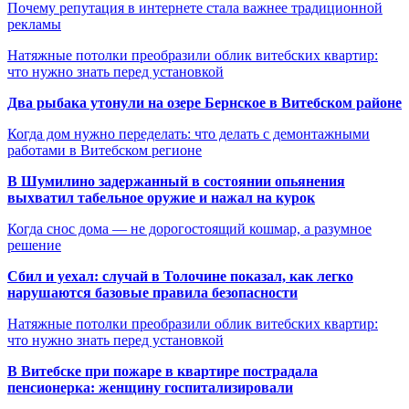
Почему репутация в интернете стала важнее традиционной
рекламы
Натяжные потолки преобразили облик витебских квартир:
что нужно знать перед установкой
Два рыбака утонули на озере Бернское в Витебском районе
Когда дом нужно переделать: что делать с демонтажными
работами в Витебском регионе
В Шумилино задержанный в состоянии опьянения
выхватил табельное оружие и нажал на курок
Когда снос дома — не дорогостоящий кошмар, а разумное
решение
Сбил и уехал: случай в Толочине показал, как легко
нарушаются базовые правила безопасности
Натяжные потолки преобразили облик витебских квартир:
что нужно знать перед установкой
В Витебске при пожаре в квартире пострадала
пенсионерка: женщину госпитализировали