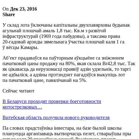
On
Дек 23, 2016
Share
У склад лота ўключаны капітальны двухпавярховы будынак
агульнай плошчай амаль 1,8 тыс. Кв.м з развітой
інфраструктурай (1969 года пабудовы), а таксама права
20-гадовай
арэнды зямельнага ўчастка плошчай каля 1 га
ў вёсцы Камары.
Аб’ект прадаваўся на паўторным аўкцыёне са зніжэннем
пачатковай цаны продажу на 80%, якая склала Br42,8 тыс. Так
як цікавасць да нерухомасці праявіў адзін удзельнік, то таргі
не адбыліся, а адзіны прэтэндэнт пагадзіўся выкупіць лот
па пачатковай цане, павялічанай на 5%.
Сейчас читают
В Беларуси проходят проверки боеготовности
мотострелковых…
Витебская область получила нового руководителя
Па словах прадстаўніка інвестара, на базе былой школы
плануецца арганізаваць вытворчасць пелет, стварыўшы пры