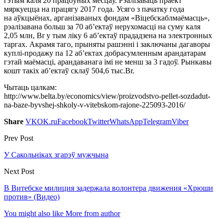
гэтым каля 20 працоўных месцаў. Рэалізаваць праект
мяркуецца на працягу 2017 года. Усяго з пачатку года
на аўкцыёнах, арганізаваных фондам «Віцебскаблмаёмасць»,
рэалізавана больш за 70 аб’ектаў нерухомасці на суму каля
2,05 млн, Br у тым ліку 6 аб’ектаў прададзена на электронных
таргах. Акрамя таго, прыняты рашэнні і заключаны дагаворы
куплі-продажу па 12 аб’ектах добрасумленным арандатарам
гэтай маёмасці, арандаванага імі не менш за 3 гадоў. Рынкавы
кошт такіх аб’ектаў склаў 504,6 тыс.Br.
Чытаць цалкам:
http://www.belta.by/economics/view/proizvodstvo-pellet-sozdadut-
na-baze-byvshej-shkoly-v-vitebskom-rajone-225093-2016/
Share
VK
OK.ru
Facebook
Twitter
WhatsApp
Telegram
Viber
Prev Post
У Сакольніках згарэў мужчына
Next Post
В Витебске милиция задержала волонтера движения «Хрюши
против» (Видео)
You might also like
More from author