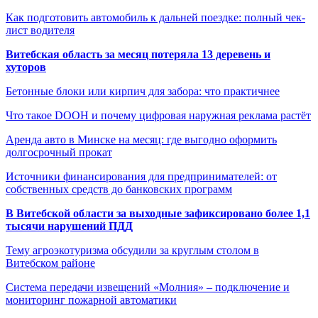
Как подготовить автомобиль к дальней поездке: полный чек-
лист водителя
Витебская область за месяц потеряла 13 деревень и
хуторов
Бетонные блоки или кирпич для забора: что практичнее
Что такое DOOH и почему цифровая наружная реклама растёт
Аренда авто в Минске на месяц: где выгодно оформить
долгосрочный прокат
Источники финансирования для предпринимателей: от
собственных средств до банковских программ
В Витебской области за выходные зафиксировано более 1,1
тысячи нарушений ПДД
Тему агроэкотуризма обсудили за круглым столом в
Витебском районе
Система передачи извещений «Молния» – подключение и
мониторинг пожарной автоматики