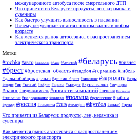
международного автобуса после смертельного ДТП
Что привезти из Беларуси: продукты, лен, керамика и
сувениры
Как быстро улучшить выносливость в плавании
Почему регулярные занятия спортом важны в любом
возрасте
Как меняется рынок автосервиса с распространением
электрического транспорта
Метки
#беларусь
#tochka
#авто
#бизнес
#алкоголь
#банк
#батискаф
#брест
#брестская_область
#германия
#гандбол
#гибель
#зарплата
#дальнобойщик
#деньга
#динамо_брест
#животное
#игры
#китай
#кредит
#курс_валют
#ип
#кража
#медицина
#индия
#кобрин
#новости компаний
#налог
#пенсия
#недвижимость
#питание
#польша
#работа
#плавание
#подорожание
#полиция
#путешествие
#россия
#футбол
#сша
#сигарета
#телефон
#цена
#рекорд
#хоккей
Что привезти из Беларуси: продукты, лен, керамика и
сувениры
Как меняется рынок автосервиса с распространением
электрического транспорта