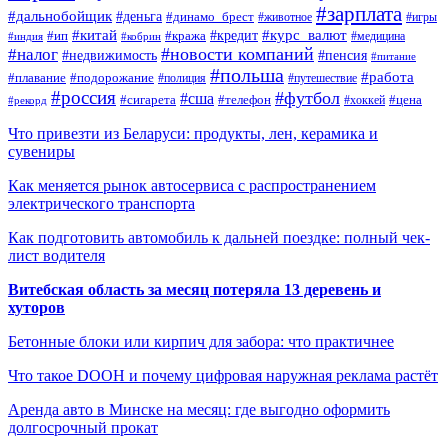
#зарплата
#дальнобойщик
#деньга
#динамо_брест
#животное
#игры
#китай
#кредит
#курс_валют
#ип
#кража
#медицина
#индия
#кобрин
#новости компаний
#налог
#пенсия
#недвижимость
#питание
#польша
#работа
#плавание
#подорожание
#полиция
#путешествие
#россия
#футбол
#сша
#сигарета
#телефон
#цена
#рекорд
#хоккей
Что привезти из Беларуси: продукты, лен, керамика и
сувениры
Как меняется рынок автосервиса с распространением
электрического транспорта
Как подготовить автомобиль к дальней поездке: полный чек-
лист водителя
Витебская область за месяц потеряла 13 деревень и
хуторов
Бетонные блоки или кирпич для забора: что практичнее
Что такое DOOH и почему цифровая наружная реклама растёт
Аренда авто в Минске на месяц: где выгодно оформить
долгосрочный прокат