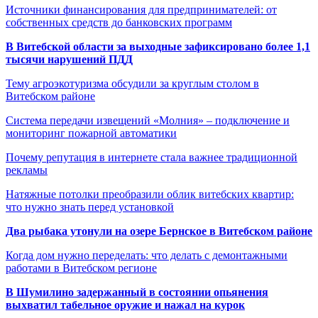
Источники финансирования для предпринимателей: от
собственных средств до банковских программ
В Витебской области за выходные зафиксировано более 1,1
тысячи нарушений ПДД
Тему агроэкотуризма обсудили за круглым столом в
Витебском районе
Система передачи извещений «Молния» – подключение и
мониторинг пожарной автоматики
Почему репутация в интернете стала важнее традиционной
рекламы
Натяжные потолки преобразили облик витебских квартир:
что нужно знать перед установкой
Два рыбака утонули на озере Бернское в Витебском районе
Когда дом нужно переделать: что делать с демонтажными
работами в Витебском регионе
В Шумилино задержанный в состоянии опьянения
выхватил табельное оружие и нажал на курок