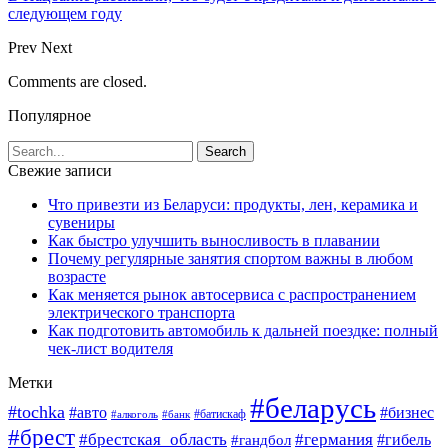
следующем году
Prev
Next
Comments are closed.
Популярное
Свежие записи
Что привезти из Беларуси: продукты, лен, керамика и
сувениры
Как быстро улучшить выносливость в плавании
Почему регулярные занятия спортом важны в любом
возрасте
Как меняется рынок автосервиса с распространением
электрического транспорта
Как подготовить автомобиль к дальней поездке: полный
чек-лист водителя
Метки
#беларусь
#tochka
#авто
#бизнес
#алкоголь
#банк
#батискаф
#брест
#брестская_область
#германия
#гандбол
#гибель