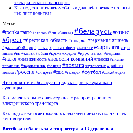
электрического транспорта
Как подготовить автомобиль к дальней поездке: полный
чек-лист водителя
Метки
#беларусь
#tochka
#авто
#бизнес
#алкоголь
#банк
#батискаф
#брест
#брестская_область
#германия
#гандбол
#гибель
#зарплата
#дальнобойщик
#деньга
#динамо_брест
#животное
#игры
#китай
#кредит
#курс_валют
#ип
#кража
#медицина
#индия
#кобрин
#новости компаний
#налог
#пенсия
#недвижимость
#питание
#польша
#работа
#плавание
#подорожание
#полиция
#путешествие
#россия
#футбол
#сша
#сигарета
#телефон
#цена
#рекорд
#хоккей
Что привезти из Беларуси: продукты, лен, керамика и
сувениры
Как меняется рынок автосервиса с распространением
электрического транспорта
Как подготовить автомобиль к дальней поездке: полный чек-
лист водителя
Витебская область за месяц потеряла 13 деревень и