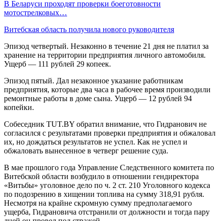
В Беларуси проходят проверки боеготовности
мотострелковых…
Витебская область получила нового руководителя
Эпизод четвертый. Незаконно в течение 21 дня не платил за
хранение на территории предприятия личного автомобиля.
Ущерб — 111 рублей 29 копеек.
Эпизод пятый. Дал незаконное указание работникам
предприятия, которые два часа в рабочее время производили
ремонтные работы в доме сына. Ущерб — 12 рублей 94
копейки.
Собеседник TUT.BY обратил внимание, что Гидранович не
согласился с результатами проверки предприятия и обжаловал
их, но дождаться результатов не успел. Как не успел и
обжаловать вынесенное в четверг решение суда.
В мае прошлого года Управление Следственного комитета по
Витебской области возбудило в отношении гендиректора
«Витьбы» уголовное дело по ч. 2 ст. 210 Уголовного кодекса
по подозрению в хищении топлива на сумму 318,91 рубля.
Несмотря на крайне скромную сумму предполагаемого
ущерба, Гидрановича отстранили от должности и тогда пару
дней он провел под стражей.