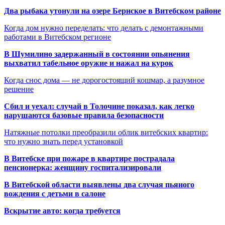
Два рыбака утонули на озере Бернское в Витебском районе
Когда дом нужно переделать: что делать с демонтажными
работами в Витебском регионе
В Шумилино задержанный в состоянии опьянения
выхватил табельное оружие и нажал на курок
Когда снос дома — не дорогостоящий кошмар, а разумное
решение
Сбил и уехал: случай в Толочине показал, как легко
нарушаются базовые правила безопасности
Натяжные потолки преобразили облик витебских квартир:
что нужно знать перед установкой
В Витебске при пожаре в квартире пострадала
пенсионерка: женщину госпитализировали
В Витебской области выявлены два случая пьяного
вождения с детьми в салоне
Вскрытие авто: когда требуется