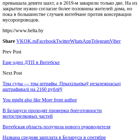
превышала девяти шахт, а в 2019-м заварили только две. На их
закрытие нужно согласие более половины жителей дома, но
пока в большинстве случаев витебчане против консервации
мусоропроводов.
https://www.belta.by
Share
VK
OK.ru
Facebook
Twitter
WhatsApp
Telegram
Viber
Prev Post
Еще одно ДТП в Витебске
Next Post
Тры суды — тры штрафы. Прыхільнікаў незалежнасьці
аштрафавалі на 2160 рублёў
You might also like
More from author
В Беларуси проходят проверки боеготовности
мотострелковых частей
Витебская область получила нового руководителя
Названа средняя зарплата в Беларуси в сентябре