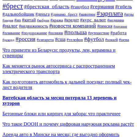
#брест
#брестская_область
#германия
#гандбол
#гибель
#зарплата
#дальнобойщик
#деньга
#динамо_брест
#животное
#игры
#китай
#кредит
#курс_валют
#ип
#кража
#медицина
#индия
#кобрин
#новости компаний
#налог
#пенсия
#недвижимость
#питание
#польша
#работа
#плавание
#подорожание
#полиция
#путешествие
#россия
#футбол
#сша
#сигарета
#телефон
#цена
#рекорд
#хоккей
Что привезти из Беларуси: продукты, лен, керамика и
сувениры
Как меняется рынок автосервиса с распространением
электрического транспорта
Как подготовить автомобиль к дальней поездке: полный чек-
лист водителя
Витебская область за месяц потеряла 13 деревень и
хуторов
Бетонные блоки или кирпич для забора: что практичнее
Что такое DOOH и почему цифровая наружная реклама растёт
Аренда авто в Минске на месяц: где выгодно оформить