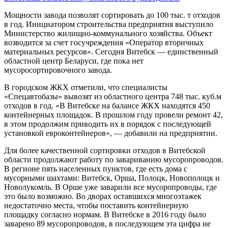
Мощности завода позволят сортировать до 100 тыс. т отходов
в год. Инициатором строительства предприятия выступило
Министерство жилищно-коммунального хозяйства. Объект
возводится за счет госучреждения «Оператор вторичных
материальных ресурсов». Сегодня Витебск — единственный
областной центр Беларуси, где пока нет
мусоросортировочного завода.
В городском ЖКХ отметили, что специалисты
«Спецавтобазы» вывозят из областного центра 748 тыс. куб.м
отходов в год. «В Витебске на балансе ЖКХ находятся 450
контейнерных площадок. В прошлом году провели ремонт 42,
в этом продолжим приводить их в порядок с последующей
установкой евроконтейнеров», — добавили на предприятии.
Для более качественной сортировки отходов в Витебской
области продолжают работу по завариванию мусоропроводов.
В регионе пять населенных пунктов, где есть дома с
мусорными шахтами: Витебск, Орша, Полоцк, Новополоцк и
Новолукомль. В Орше уже заварили все мусоропроводы, где
это было возможно. Во дворах оставшихся многоэтажек
недостаточно места, чтобы поставить контейнерную
площадку согласно нормам. В Витебске в 2016 году было
заварено 89 мусоропроводов, в последующем эта цифра не