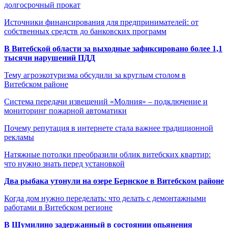
долгосрочный прокат
Источники финансирования для предпринимателей: от
собственных средств до банковских программ
В Витебской области за выходные зафиксировано более 1,1
тысячи нарушений ПДД
Тему агроэкотуризма обсудили за круглым столом в
Витебском районе
Система передачи извещений «Молния» – подключение и
мониторинг пожарной автоматики
Почему репутация в интернете стала важнее традиционной
рекламы
Натяжные потолки преобразили облик витебских квартир:
что нужно знать перед установкой
Два рыбака утонули на озере Бернское в Витебском районе
Когда дом нужно переделать: что делать с демонтажными
работами в Витебском регионе
В Шумилино задержанный в состоянии опьянения