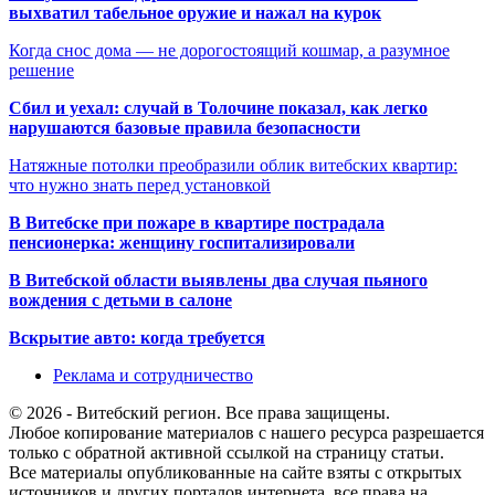
выхватил табельное оружие и нажал на курок
Когда снос дома — не дорогостоящий кошмар, а разумное
решение
Сбил и уехал: случай в Толочине показал, как легко
нарушаются базовые правила безопасности
Натяжные потолки преобразили облик витебских квартир:
что нужно знать перед установкой
В Витебске при пожаре в квартире пострадала
пенсионерка: женщину госпитализировали
В Витебской области выявлены два случая пьяного
вождения с детьми в салоне
Вскрытие авто: когда требуется
Реклама и сотрудничество
© 2026 - Витебский регион. Все права защищены.
Любое копирование материалов с нашего ресурса разрешается
только с обратной активной ссылкой на страницу статьи.
Все материалы опубликованные на сайте взяты с открытых
источников и других порталов интернета, все права на