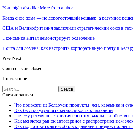
You might also like
More from author
Когда снос дома — не дорогостоящий кошмар, а разумное реше
США и Великобритания заключили стратегический союз в техн
Экономика Китая демонстрирует ослабление
Почта для домена: как настроить корпоративную почту в Белар
Prev
Next
Comments are closed.
Популярное
Свежие записи
Что привезти из Беларуси: продукты, лен, керамика и су
Как быстро улучшить выносливость в плавании
Почему регулярные занятия спортом важны в любом возр
Как меняется рынок автосервиса с распространением эле
Как подготовить автомобиль к дальней поездке: полный 