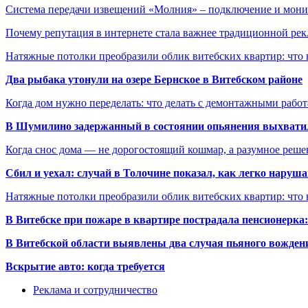
Система передачи извещений «Молния» – подключение и мон
Почему репутация в интернете стала важнее традиционной ре
Натяжные потолки преобразили облик витебских квартир: что 
Два рыбака утонули на озере Бернское в Витебском районе
Когда дом нужно переделать: что делать с демонтажными рабо
В Шумилино задержанный в состоянии опьянения выхватил
Когда снос дома — не дорогостоящий кошмар, а разумное реше
Сбил и уехал: случай в Толочине показал, как легко наруш
Натяжные потолки преобразили облик витебских квартир: что 
В Витебске при пожаре в квартире пострадала пенсионерк
В Витебской области выявлены два случая пьяного вождени
Вскрытие авто: когда требуется
Реклама и сотрудничество