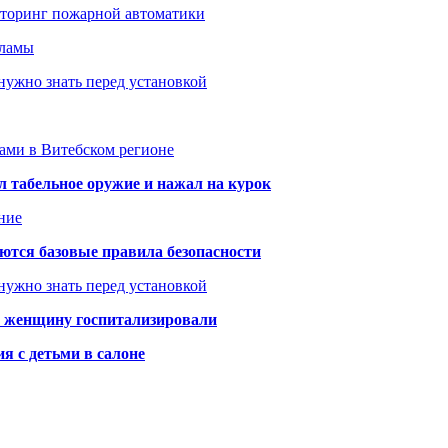
иторинг пожарной автоматики
кламы
нужно знать перед установкой
тами в Витебском регионе
 табельное оружие и нажал на курок
ние
аются базовые правила безопасности
нужно знать перед установкой
а: женщину госпитализировали
я с детьми в салоне