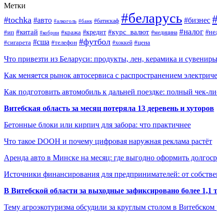
Метки
#беларусь
#tochka
#авто
#бизнес
#алкоголь
#банк
#батискаф
#налог
#китай
#кредит
#курс_валют
#ип
#не
#кража
#медицина
#кобрин
#футбол
#сша
#сигарета
#телефон
#цена
#хоккей
Что привезти из Беларуси: продукты, лен, керамика и сувенир
Как меняется рынок автосервиса с распространением электриче
Как подготовить автомобиль к дальней поездке: полный чек-ли
Витебская область за месяц потеряла 13 деревень и хуторов
Бетонные блоки или кирпич для забора: что практичнее
Что такое DOOH и почему цифровая наружная реклама растёт
Аренда авто в Минске на месяц: где выгодно оформить долгос
Источники финансирования для предпринимателей: от собстве
В Витебской области за выходные зафиксировано более 1,
Тему агроэкотуризма обсудили за круглым столом в Витебском