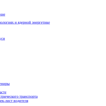
ние
ологиях и ядерной энергетике
уси
вениры
асте
ктрического транспорта
чек-лист водителя