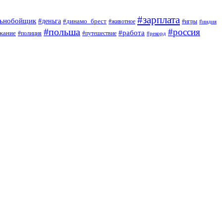
#зарплата
льнобойщик
#деньга
#динамо_брест
#животное
#игры
#индия
#польша
#россия
#работа
жание
#полиция
#путешествие
#рекорд