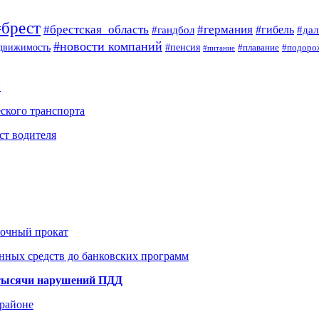
#брест
#брестская_область
#германия
#гандбол
#гибель
#да
#новости компаний
#пенсия
движимость
#плавание
#подоро
#питание
ы
ского транспорта
ст водителя
рочный прокат
нных средств до банковских программ
1 тысячи нарушений ПДД
 районе