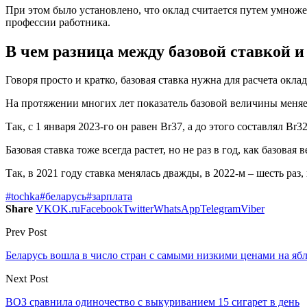
При этом было установлено, что оклад считается путем умноже
профессии работника.
В чем разница между базовой ставкой и
Говоря просто и кратко, базовая ставка нужна для расчета окл
На протяжении многих лет показатель базовой величины меняет
Так, с 1 января 2023-го он равен Br37, а до этого составлял Br3
Базовая ставка тоже всегда растет, но не раз в год, как базовая 
Так, в 2021 году ставка менялась дважды, в 2022-м – шесть раз, 
#tochka
#беларусь
#зарплата
Share
VK
OK.ru
Facebook
Twitter
WhatsApp
Telegram
Viber
Prev Post
Беларусь вошла в число стран с самыми низкими ценами на яб
Next Post
ВОЗ сравнила одиночество с выкуриванием 15 сигарет в день