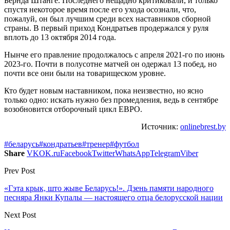
Бернда Штанге. Последнего нещадно критиковали, и только
спустя некоторое время после его ухода осознали, что,
пожалуй, он был лучшим среди всех наставников сборной
страны. В первый приход Кондратьев продержался у руля
вплоть до 13 октября 2014 года.
Нынче его правление продолжалось с апреля 2021-го по июнь
2023-го. Почти в полусотне матчей он одержал 13 побед, но
почти все они были на товарищеском уровне.
Кто будет новым наставником, пока неизвестно, но ясно
только одно: искать нужно без промедления, ведь в сентябре
возобновится отборочный цикл ЕВРО.
Источник:
onlinebrest.by
#беларусь
#кондратьев
#тренер
#футбол
Share
VK
OK.ru
Facebook
Twitter
WhatsApp
Telegram
Viber
Prev Post
«Гэта крык, што жыве Беларусь!». Дзень памяти народного
песняра Янки Купалы — настоящего отца белорусской нации
Next Post