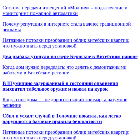
Система передачи извещений «Молния» – подключение и
мониторинг пожарной автоматики
Почему репутация в интернете стала важнее традиционной
рекламы
Натяжные потолки преобразили облик витебских квартир:
что нужно знать перед установкой
Два рыбака утонули на озере Бернское в Витебском районе
Когда дом нужно переделать: что делать с демонтажными
работами в Витебском регионе
В Шумилино задержанный в состоянии опьянения
выхватил табельное оружие и нажал на курок
Когда снос дома — не дорогостоящий кошмар, а разумное
решение
Сбил и уехал: случай в Толочине показал, как легко
нарушаются базовые правила безопасности
Натяжные потолки преобразили облик витебских квартир:
что нужно знать перед установкой