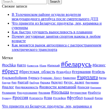
Свежие записи
В Толочинском районе осудили водителя
международного автобуса после смертельного ДТП
Что привезти из Беларуси: продукты, лен, керамика и
сувениры
Как быстро улучшить выносливость в плавании
Почему регулярные занятия спортом важны в любом
возрасте
Как меняется рынок автосервиса с распространением
электрического транспорта
Метки
#беларусь
#tochka
#авто
#бизнес
#алкоголь
#банк
#батискаф
#брест
#брестская_область
#германия
#гандбол
#гибель
#зарплата
#дальнобойщик
#деньга
#динамо_брест
#животное
#игры
#китай
#кредит
#курс_валют
#ип
#кража
#медицина
#индия
#кобрин
#новости компаний
#налог
#пенсия
#недвижимость
#питание
#польша
#работа
#плавание
#подорожание
#полиция
#путешествие
#россия
#футбол
#сша
#сигарета
#телефон
#цена
#рекорд
#хоккей
Что привезти из Беларуси: продукты, лен, керамика и