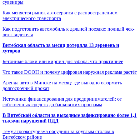
сувениры
Как меняется рынок автосервиса с распространением
электрического транспорта
Как подготовить автомобиль к дальней поездке: полный чек-
лист водителя
Витебская область за месяц потеряла 13 деревень и
хуторов
Бетонные блоки или кирпич для забора: что практичнее
Что такое DOOH и почему цифровая наружная реклама растёт
Аренда авто в Минске на месяц: где выгодно оформить
долгосрочный прокат
Источники финансирования для предпринимателей: от
собственных средств до банковских программ
В Витебской области за выходные зафиксировано более 1,1
тысячи нарушений ПДД
Тему агроэкотуризма обсудили за круглым столом в
Витебском районе