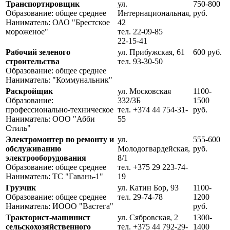
Транспортировщик
ул.
750-800
Образование: общее среднее
Интернациональная,
руб.
Наниматель: ОАО "Брестское
42
мороженое"
тел. 22-09-85
22-15-41
Рабочий зеленого
ул. Прибужская, 61
600 руб.
строительства
тел. 93-30-50
Образование: общее среднее
Наниматель: "Коммунальник"
Раскройщик
ул. Московская
1100-
Образование:
332/3Б
1500
профессионально-техническое
тел. +374 44 754-31-
руб.
Наниматель: ООО "Абби
55
Стиль"
Электромонтер по ремонту и
ул.
555-600
обслуживанию
Молодогвардейская,
руб.
электрооборудования
8/1
Образование: общее среднее
тел. +375 29 223-74-
Наниматель: ТС "Гавань-1"
19
Грузчик
ул. Катин Бор, 93
1100-
Образование: общее среднее
тел. 29-74-78
1200
Наниматель: ИООО "Вастега"
руб.
Тракторист-машинист
ул. Сябровская, 2
1300-
сельскохозяйственного
тел. +375 44 792-29-
1400