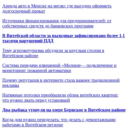
Аренда авто в Минске на месяц: где выгодно оформить
долгосрочный прокат
Источники финансирования для предпринимателей: от
собственных средств до банковских программ
В Витебской области за выходные зафиксировано более 1,1
тысячи нарушений ПДД
Тему агроэкотуризма обсудили за круглым столом в
Витебском районе
Система передачи извещений «Молния» – подключение и
мониторинг пожарной автоматики
Почему репутация в интернете стала важнее традиционной
рекламы
Натяжные потолки преобразили облик витебских квартир:
что нужно знать перед установкой
Два рыбака утонули на озере Бернское в Витебском районе
Когда дом нужно переделать: что делать с демонтажными
работами в Витебском регионе