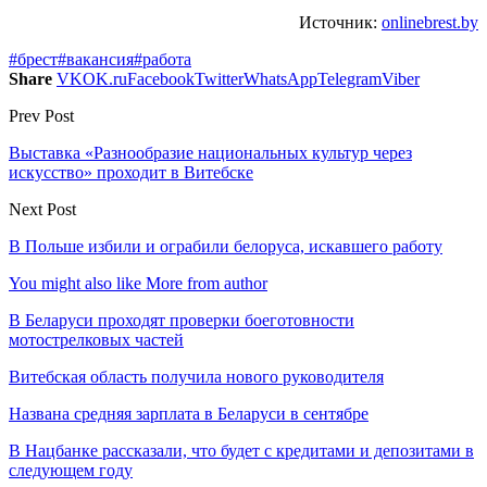
Источник:
onlinebrest.by
#брест
#вакансия
#работа
Share
VK
OK.ru
Facebook
Twitter
WhatsApp
Telegram
Viber
Prev Post
Выставка «Разнообразие национальных культур через
искусство» проходит в Витебске
Next Post
В Польше избили и ограбили белоруса, искавшего работу
You might also like
More from author
В Беларуси проходят проверки боеготовности
мотострелковых частей
Витебская область получила нового руководителя
Названа средняя зарплата в Беларуси в сентябре
В Нацбанке рассказали, что будет с кредитами и депозитами в
следующем году