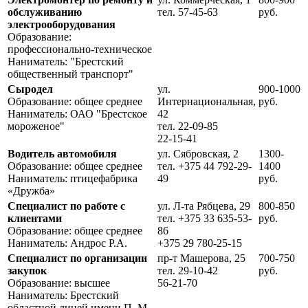
обслуживанию
тел. 57-45-63
руб.
электрооборудования
Образование:
профессионально-техническое
Наниматель: "Брестский
общественный транспорт"
Сыродел
ул.
900-1000
Образование: общее среднее
Интернациональная,
руб.
Наниматель: ОАО "Брестское
42
мороженое"
тел. 22-09-85
22-15-41
Водитель автомобиля
ул. Сябровская, 2
1300-
Образование: общее среднее
тел. +375 44 792-29-
1400
Наниматель: птицефабрика
49
руб.
«Дружба»
Специалист по работе с
ул. Л-та Рябцева, 29
800-850
клиентами
тел. +375 33 635-53-
руб.
Образование: общее среднее
86
Наниматель: Андрос Р.А.
+375 29 780-25-15
Специалист по организации
пр-т Машерова, 25
700-750
закупок
тел. 29-10-42
руб.
Образование: высшее
56-21-70
Наниматель: Брестский
областной лицей имени П. М.