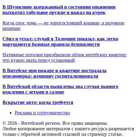
В Шумилино задержанный в состоянии опьянения
выхватил табельное оружие и нажал на курок
Когда снос дома — не дорогостоящий кошмар, а разумное
решение
Сбил и уехал: случай в Толочине показал, как легко
нарушаются базовые правила безопасности
Натяжные потолки преобразили облик витебских квартир:
что нужно знать перед установкой
В Витебске при пожаре в квартире пострадала
пенсионерка: женщину госпитализировали
В Витебской области выявлены два случая пьяного
вождения с детьми в салоне
Вскрытие авто: когда требуется
Реклама и сотрудничество
© 2026 - Витебский регион. Все права защищены.
Любое копирование материалов с нашего ресурса разрешается
только с обратной активной ссылкой на страницу статьи.