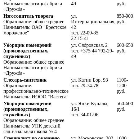
Наниматель: птицефабрика
49
руб.
«Дружба»
Изготовитель творога
ул.
850-900
Образование: общее среднее
Интернациональная,
руб.
Наниматель: ОАО "Брестское
42
мороженое"
тел. 22-09-85
22-15-41
Уборщик помещений
ул. Сябровская, 2
600-650
(производственных,
тел. +375 44 792-29-
руб.
служебных)
49
Образование: общее среднее
Наниматель: птицефабрика
«Дружба»
Слесарь-сантехник
ул. Катин Бор, 93
1100-
Образование:
тел. 29-74-78
1200
профессионально-техническое
руб.
Наниматель: ИООО "Вастега"
Уборщик помещений
ул. Янки Купалы,
560-600
(производственных,
16/1
руб.
служебных)
тел. 34-01-96
Образование: общее среднее
Наниматель: УПК детский
сад-начальная школа № 4
Специалист по оказанию
ул. Московская, 202
1000-