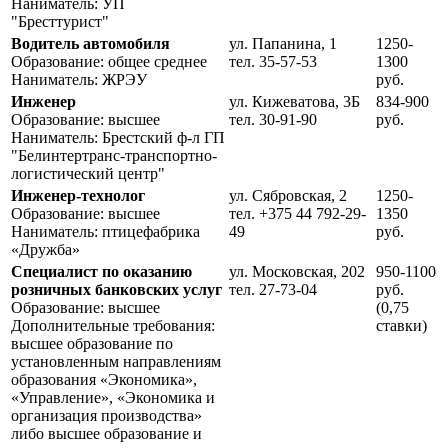
Наниматель: УП
"Бресттурист"
Водитель автомобиля
ул. Папанина, 1
1250-
Образование: общее среднее
тел. 35-57-53
1300
Наниматель: ЖРЭУ
руб.
Инженер
ул. Кижеватова, 3Б
834-900
Образование: высшее
тел. 30-91-90
руб.
Наниматель: Брестский ф-л ГП
"Белинтертранс-транспортно-
логистический центр"
Инженер-технолог
ул. Сябровская, 2
1250-
Образование: высшее
тел. +375 44 792-29-
1350
Наниматель: птицефабрика
49
руб.
«Дружба»
Специалист по оказанию
ул. Московская, 202
950-1100
розничных банковских услуг
тел. 27-73-04
руб.
Образование: высшее
(0,75
Дополнительные требования:
ставки)
высшее образование по
установленным направлениям
образования «Экономика»,
«Управление», «Экономика и
организация производства»
либо высшее образование и