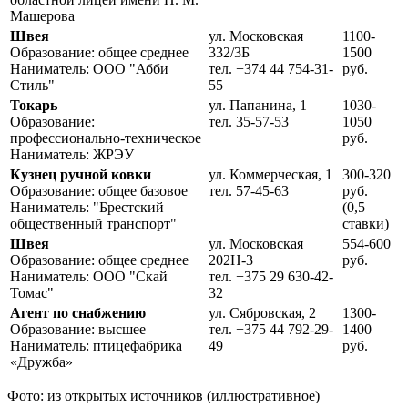
Машерова
Швея
ул. Московская
1100-
Образование: общее среднее
332/3Б
1500
Наниматель: ООО "Абби
тел. +374 44 754-31-
руб.
Стиль"
55
Токарь
ул. Папанина, 1
1030-
Образование:
тел. 35-57-53
1050
профессионально-техническое
руб.
Наниматель: ЖРЭУ
Кузнец ручной ковки
ул. Коммерческая, 1
300-320
Образование: общее базовое
тел. 57-45-63
руб.
Наниматель: "Брестский
(0,5
общественный транспорт"
ставки)
Швея
ул. Московская
554-600
Образование: общее среднее
202Н-3
руб.
Наниматель: ООО "Скай
тел. +375 29 630-42-
Томас"
32
Агент по снабжению
ул. Сябровская, 2
1300-
Образование: высшее
тел. +375 44 792-29-
1400
Наниматель: птицефабрика
49
руб.
«Дружба»
Фото: из открытых источников (иллюстративное)