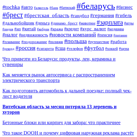
#беларусь
#tochka
#авто
#бизнес
#алкоголь
#банк
#батискаф
#брест
#брестская_область
#германия
#гандбол
#гибель
#зарплата
#дальнобойщик
#деньга
#динамо_брест
#животное
#игры
#китай
#кредит
#курс_валют
#ип
#кража
#медицина
#индия
#кобрин
#новости компаний
#налог
#пенсия
#недвижимость
#питание
#польша
#работа
#плавание
#подорожание
#полиция
#путешествие
#россия
#футбол
#сша
#сигарета
#телефон
#цена
#рекорд
#хоккей
Что привезти из Беларуси: продукты, лен, керамика и
сувениры
Как меняется рынок автосервиса с распространением
электрического транспорта
Как подготовить автомобиль к дальней поездке: полный чек-
лист водителя
Витебская область за месяц потеряла 13 деревень и
хуторов
Бетонные блоки или кирпич для забора: что практичнее
Что такое DOOH и почему цифровая наружная реклама растёт