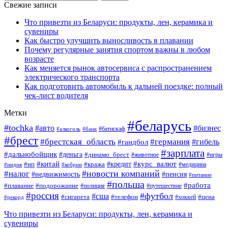
Свежие записи
Что привезти из Беларуси: продукты, лен, керамика и
сувениры
Как быстро улучшить выносливость в плавании
Почему регулярные занятия спортом важны в любом
возрасте
Как меняется рынок автосервиса с распространением
электрического транспорта
Как подготовить автомобиль к дальней поездке: полный
чек-лист водителя
Метки
#беларусь
#tochka
#авто
#бизнес
#алкоголь
#банк
#батискаф
#брест
#брестская_область
#германия
#гандбол
#гибель
#зарплата
#дальнобойщик
#деньга
#динамо_брест
#животное
#игры
#китай
#кредит
#курс_валют
#ип
#кража
#медицина
#индия
#кобрин
#новости компаний
#налог
#пенсия
#недвижимость
#питание
#польша
#работа
#плавание
#подорожание
#полиция
#путешествие
#россия
#футбол
#сша
#сигарета
#телефон
#цена
#рекорд
#хоккей
Что привезти из Беларуси: продукты, лен, керамика и
сувениры