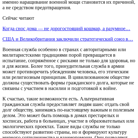
именно наращивание военной мощи становится их причиной,
а не средством предотвращения.
Сейчас читают
Когда снос дома — не дорогостоящий кошмар, а разумное…
США и Великобритания заключили стратегический союз в…
Военная служба особенно в странах с авторитарными или
милитаристскими традициями порой превращается в
испытание, сопряжённое с рисками не только для здоровья, но
и для жизни. Более того, принудительная служба в армии
может противоречить убеждениям человека, его этическим
или религиозным принципам. В цивилизованном обществе
должны существовать формы гражданского долга, которые не
связаны с участием в насилии и подготовкой к войне.
К счастью, такие возможности есть. Альтернативная
гражданская служба предоставляет людям шанс отдать свой
долг обществу, занимаясь по-настоящему важным и полезным
делом. Это может быть помощь в домах престарелых и
хосписах, работа в больницах, участие в образовательных или
экологических проектах. Такие виды службы не только
способствуют развитию страны, но и формируют культуру
мирного сотрудничества и взаимопомощи. Они позволяют