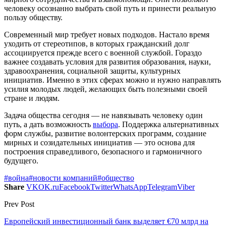
человеку осознанно выбрать свой путь и принести реальную
пользу обществу.
Современный мир требует новых подходов. Настало время
уходить от стереотипов, в которых гражданский долг
ассоциируется прежде всего с военной службой. Гораздо
важнее создавать условия для развития образования, науки,
здравоохранения, социальной защиты, культурных
инициатив. Именно в этих сферах можно и нужно направлять
усилия молодых людей, желающих быть полезными своей
стране и людям.
Задача общества сегодня — не навязывать человеку один
путь, а дать возможность
выбора
. Поддержка альтернативных
форм службы, развитие волонтерских программ, создание
мирных и созидательных инициатив — это основа для
построения справедливого, безопасного и гармоничного
будущего.
#война
#новости компаний
#общество
Share
VK
OK.ru
Facebook
Twitter
WhatsApp
Telegram
Viber
Prev Post
Европейский инвестиционный банк выделяет €70 млрд на