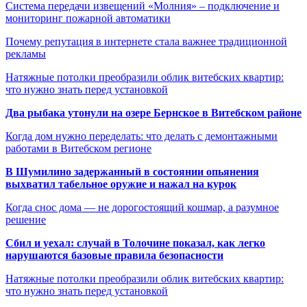
Система передачи извещений «Молния» – подключение и
мониторинг пожарной автоматики
Почему репутация в интернете стала важнее традиционной
рекламы
Натяжные потолки преобразили облик витебских квартир:
что нужно знать перед установкой
Два рыбака утонули на озере Бернское в Витебском районе
Когда дом нужно переделать: что делать с демонтажными
работами в Витебском регионе
В Шумилино задержанный в состоянии опьянения
выхватил табельное оружие и нажал на курок
Когда снос дома — не дорогостоящий кошмар, а разумное
решение
Сбил и уехал: случай в Толочине показал, как легко
нарушаются базовые правила безопасности
Натяжные потолки преобразили облик витебских квартир:
что нужно знать перед установкой