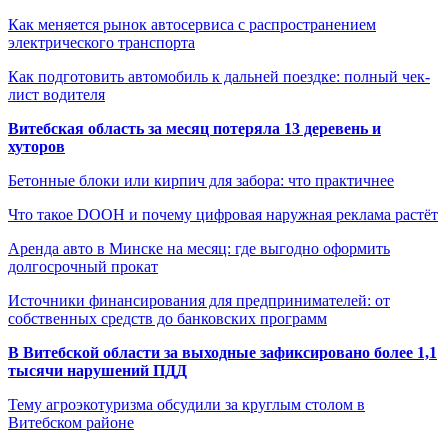
Как меняется рынок автосервиса с распространением
электрического транспорта
Как подготовить автомобиль к дальней поездке: полный чек-
лист водителя
Витебская область за месяц потеряла 13 деревень и
хуторов
Бетонные блоки или кирпич для забора: что практичнее
Что такое DOOH и почему цифровая наружная реклама растёт
Аренда авто в Минске на месяц: где выгодно оформить
долгосрочный прокат
Источники финансирования для предпринимателей: от
собственных средств до банковских программ
В Витебской области за выходные зафиксировано более 1,1
тысячи нарушений ПДД
Тему агроэкотуризма обсудили за круглым столом в
Витебском районе