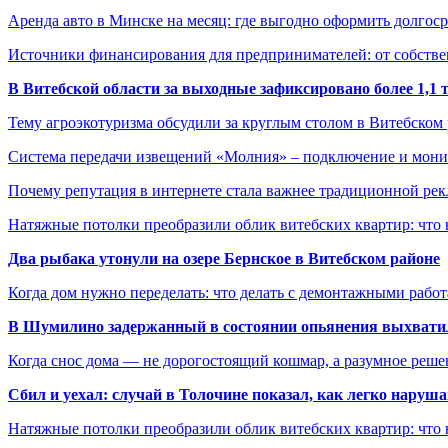
Аренда авто в Минске на месяц: где выгодно оформить долгос
Источники финансирования для предпринимателей: от собстве
В Витебской области за выходные зафиксировано более 1,
Тему агроэкотуризма обсудили за круглым столом в Витебском
Система передачи извещений «Молния» – подключение и мон
Почему репутация в интернете стала важнее традиционной ре
Натяжные потолки преобразили облик витебских квартир: что 
Два рыбака утонули на озере Бернское в Витебском районе
Когда дом нужно переделать: что делать с демонтажными рабо
В Шумилино задержанный в состоянии опьянения выхватил
Когда снос дома — не дорогостоящий кошмар, а разумное реше
Сбил и уехал: случай в Толочине показал, как легко наруш
Натяжные потолки преобразили облик витебских квартир: что 