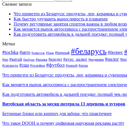
Свежие записи
Что привезти из Беларуси: продукты, лен, керамика и су
Как быстро улучшить выносливость в плавании
Почему регулярные занятия спортом важны в любом возр
Как меняется рынок автосервиса с распространением эле
Как подготовить автомобиль к дальней поездке: полный 
Метки
#беларусь
#tochka
#авто
#бизнес
#алкоголь
#банк
#батискаф
#налог
#китай
#кредит
#курс_валют
#ип
#не
#кража
#медицина
#кобрин
#футбол
#сша
#сигарета
#телефон
#цена
#хоккей
Что привезти из Беларуси: продукты, лен, керамика и сувенир
Как меняется рынок автосервиса с распространением электриче
Как подготовить автомобиль к дальней поездке: полный чек-ли
Витебская область за месяц потеряла 13 деревень и хуторов
Бетонные блоки или кирпич для забора: что практичнее
Что такое DOOH и почему цифровая наружная реклама растёт