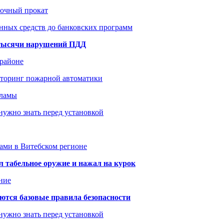
рочный прокат
нных средств до банковских программ
1 тысячи нарушений ПДД
 районе
иторинг пожарной автоматики
кламы
нужно знать перед установкой
тами в Витебском регионе
 табельное оружие и нажал на курок
ние
аются базовые правила безопасности
нужно знать перед установкой