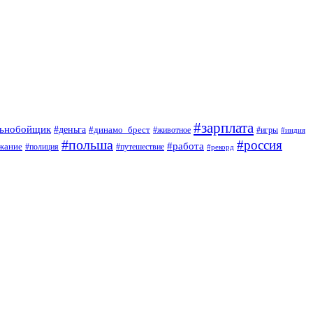
#зарплата
льнобойщик
#деньга
#динамо_брест
#животное
#игры
#индия
#польша
#россия
#работа
жание
#полиция
#путешествие
#рекорд