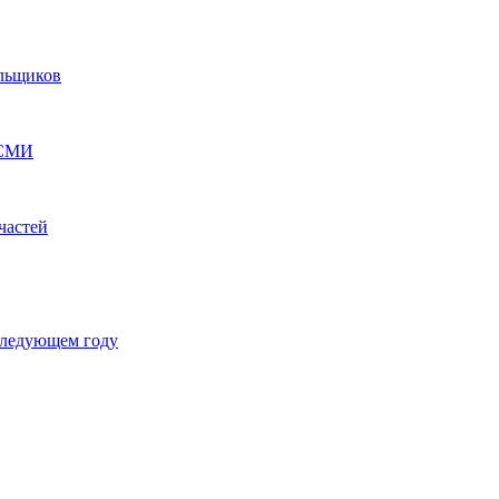
ельщиков
 СМИ
частей
 следующем году