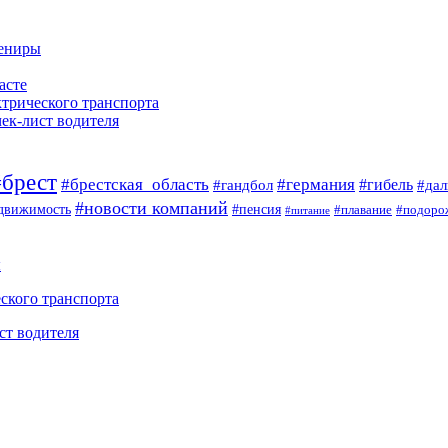
вениры
асте
ктрического транспорта
чек-лист водителя
#брест
#брестская_область
#германия
#гандбол
#гибель
#да
#новости компаний
#пенсия
движимость
#плавание
#подоро
#питание
ы
ского транспорта
ст водителя