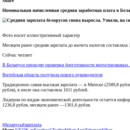
Share
Номинальная начисленная средняя заработная плата в Бела
Фото носит иллюстративный характер
Месяцем ранее средняя зарплата до вычета налогов составляла 19
Сейчас читают
В Беларуси проходят проверки боеготовности мотострелковы
Витебская область получила нового руководителя
Традиционно самая высокая зарплата — в Минске (2589,8 рубля
рубля), в июле она составляла 1611 рублей.
Лидером по видам экономической деятельности остается информ
1236,8 рубля, месяцем ранее —1301,6 рубля.
#беларусь
#зарплата
Share
VK
OK.ru
Facebook
Twitter
WhatsApp
Telegram
Viber