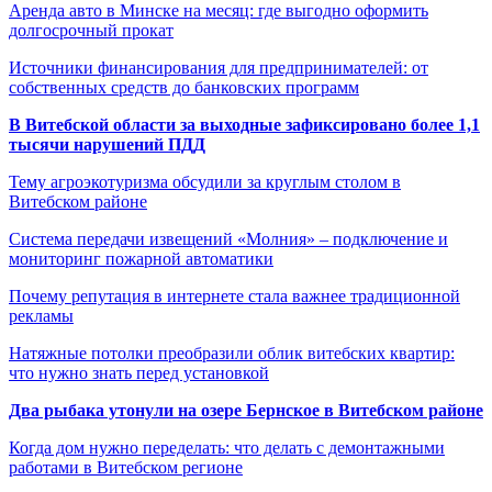
Аренда авто в Минске на месяц: где выгодно оформить
долгосрочный прокат
Источники финансирования для предпринимателей: от
собственных средств до банковских программ
В Витебской области за выходные зафиксировано более 1,1
тысячи нарушений ПДД
Тему агроэкотуризма обсудили за круглым столом в
Витебском районе
Система передачи извещений «Молния» – подключение и
мониторинг пожарной автоматики
Почему репутация в интернете стала важнее традиционной
рекламы
Натяжные потолки преобразили облик витебских квартир:
что нужно знать перед установкой
Два рыбака утонули на озере Бернское в Витебском районе
Когда дом нужно переделать: что делать с демонтажными
работами в Витебском регионе