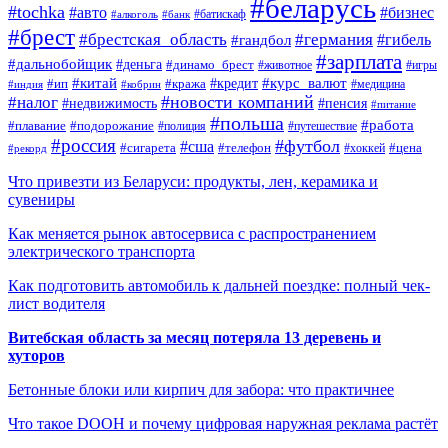
#беларусь
#tochka
#авто
#бизнес
#алкоголь
#банк
#батискаф
#брест
#брестская_область
#германия
#гандбол
#гибель
#зарплата
#дальнобойщик
#деньга
#динамо_брест
#животное
#игры
#китай
#кредит
#курс_валют
#ип
#кража
#медицина
#индия
#кобрин
#новости компаний
#налог
#пенсия
#недвижимость
#питание
#польша
#работа
#плавание
#подорожание
#полиция
#путешествие
#россия
#футбол
#сша
#сигарета
#телефон
#цена
#рекорд
#хоккей
Что привезти из Беларуси: продукты, лен, керамика и
сувениры
Как меняется рынок автосервиса с распространением
электрического транспорта
Как подготовить автомобиль к дальней поездке: полный чек-
лист водителя
Витебская область за месяц потеряла 13 деревень и
хуторов
Бетонные блоки или кирпич для забора: что практичнее
Что такое DOOH и почему цифровая наружная реклама растёт