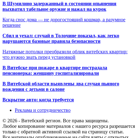
В Шумилино задержанный в состоянии опьянения
выхватил табельное оружие и нажал на курок
Когда снос дома — не дорогостоящий кошмар, а разумное
решение
Сбил и уехал: случай в Толочине показал, как легко
нарушаются базовые правила безопасности
Натяжные потолки преобразили облик витебских квартир:
что нужно знать перед установкой
В Витебске при пожаре в квартире пострадала
пенсионерка: женщину госпитализировали
В Витебской области выявлены два случая пьяного
вождения с детьми в салоне
Вскрытие авто: когда требуется
Реклама и сотрудничество
© 2026 - Витебский регион. Все права защищены.
Любое копирование материалов с нашего ресурса разрешается
только с обратной активной ссылкой на страницу статьи.
Все материалы опубликованные на сайте взяты с открытых