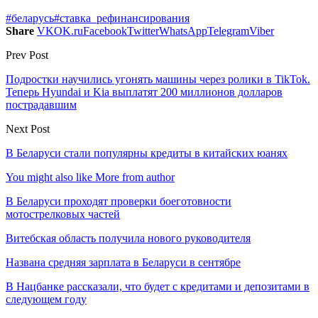
#беларусь
#ставка_рефинансирования
Share
VK
OK.ru
Facebook
Twitter
WhatsApp
Telegram
Viber
Prev Post
Подростки научились угонять машины через ролики в TikTok.
Теперь Hyundai и Kia выплатят 200 миллионов долларов
пострадавшим
Next Post
В Беларуси стали популярны кредиты в китайских юанях
You might also like
More from author
В Беларуси проходят проверки боеготовности
мотострелковых частей
Витебская область получила нового руководителя
Названа средняя зарплата в Беларуси в сентябре
В Нацбанке рассказали, что будет с кредитами и депозитами в
следующем году