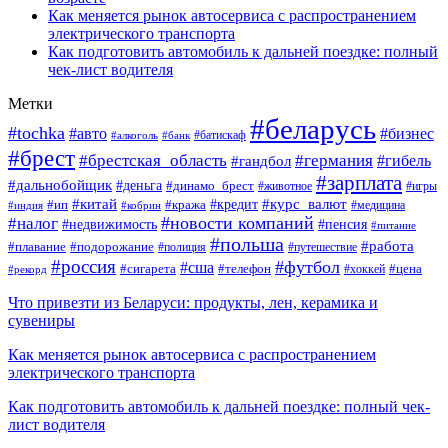
Как меняется рынок автосервиса с распространением
электрического транспорта
Как подготовить автомобиль к дальней поездке: полный
чек-лист водителя
Метки
#беларусь
#tochka
#авто
#бизнес
#алкоголь
#банк
#батискаф
#брест
#брестская_область
#германия
#гандбол
#гибель
#зарплата
#дальнобойщик
#деньга
#динамо_брест
#животное
#игры
#китай
#кредит
#курс_валют
#ип
#кража
#медицина
#индия
#кобрин
#новости компаний
#налог
#пенсия
#недвижимость
#питание
#польша
#работа
#плавание
#подорожание
#полиция
#путешествие
#россия
#футбол
#сша
#сигарета
#телефон
#цена
#рекорд
#хоккей
Что привезти из Беларуси: продукты, лен, керамика и
сувениры
Как меняется рынок автосервиса с распространением
электрического транспорта
Как подготовить автомобиль к дальней поездке: полный чек-
лист водителя