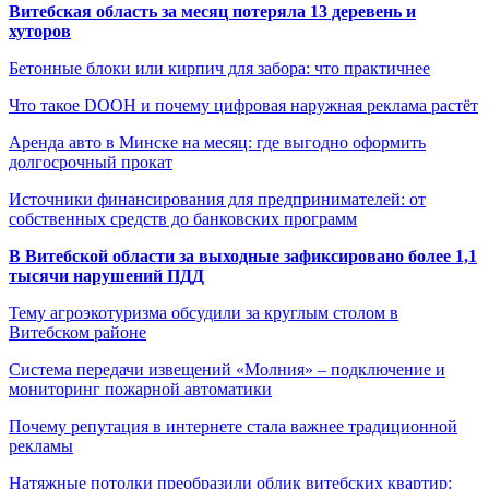
Витебская область за месяц потеряла 13 деревень и
хуторов
Бетонные блоки или кирпич для забора: что практичнее
Что такое DOOH и почему цифровая наружная реклама растёт
Аренда авто в Минске на месяц: где выгодно оформить
долгосрочный прокат
Источники финансирования для предпринимателей: от
собственных средств до банковских программ
В Витебской области за выходные зафиксировано более 1,1
тысячи нарушений ПДД
Тему агроэкотуризма обсудили за круглым столом в
Витебском районе
Система передачи извещений «Молния» – подключение и
мониторинг пожарной автоматики
Почему репутация в интернете стала важнее традиционной
рекламы
Натяжные потолки преобразили облик витебских квартир: