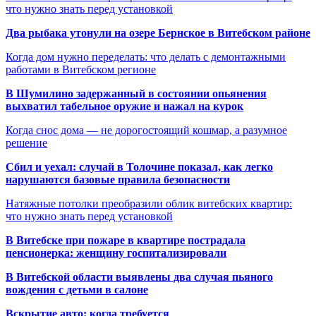
что нужно знать перед установкой
Два рыбака утонули на озере Бернское в Витебском районе
Когда дом нужно переделать: что делать с демонтажными
работами в Витебском регионе
В Шумилино задержанный в состоянии опьянения
выхватил табельное оружие и нажал на курок
Когда снос дома — не дорогостоящий кошмар, а разумное
решение
Сбил и уехал: случай в Толочине показал, как легко
нарушаются базовые правила безопасности
Натяжные потолки преобразили облик витебских квартир:
что нужно знать перед установкой
В Витебске при пожаре в квартире пострадала
пенсионерка: женщину госпитализировали
В Витебской области выявлены два случая пьяного
вождения с детьми в салоне
Вскрытие авто: когда требуется