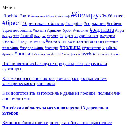
Метки
#беларусь
#tochka
#авто
#бизнес
#алкоголь
#банк
#батискаф
#брест
#брестская_область
#германия
#гандбол
#гибель
#зарплата
#дальнобойщик
#деньга
#динамо_брест
#животное
#игры
#китай
#кредит
#курс_валют
#ип
#кража
#медицина
#индия
#кобрин
#новости компаний
#налог
#пенсия
#недвижимость
#питание
#польша
#работа
#плавание
#подорожание
#полиция
#путешествие
#россия
#футбол
#сша
#сигарета
#телефон
#цена
#рекорд
#хоккей
Что привезти из Беларуси: продукты, лен, керамика и
сувениры
Как меняется рынок автосервиса с распространением
электрического транспорта
Как подготовить автомобиль к дальней поездке: полный чек-
лист водителя
Витебская область за месяц потеряла 13 деревень и
хуторов
Бетонные блоки или кирпич для забора: что практичнее