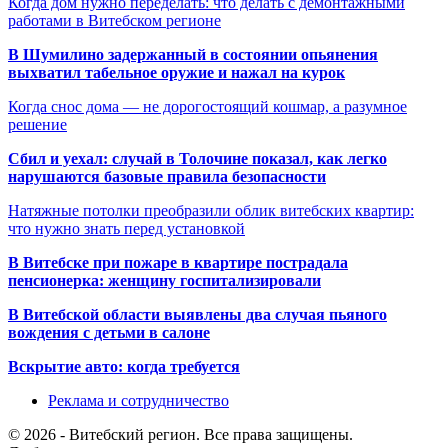
Когда дом нужно переделать: что делать с демонтажными
работами в Витебском регионе
В Шумилино задержанный в состоянии опьянения
выхватил табельное оружие и нажал на курок
Когда снос дома — не дорогостоящий кошмар, а разумное
решение
Сбил и уехал: случай в Толочине показал, как легко
нарушаются базовые правила безопасности
Натяжные потолки преобразили облик витебских квартир:
что нужно знать перед установкой
В Витебске при пожаре в квартире пострадала
пенсионерка: женщину госпитализировали
В Витебской области выявлены два случая пьяного
вождения с детьми в салоне
Вскрытие авто: когда требуется
Реклама и сотрудничество
© 2026 - Витебский регион. Все права защищены.