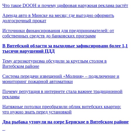
Что такое DOOH и почему цифровая наружная реклама растёт
Аренда авто в Минске на месяц: где выгодно оформить
долгосрочный прокат
Источники финансирования для предпринимателей: от
собственных средств до банковских программ
В Витебской области за выходные зафиксировано более 1,1
тысячи нарушений ПДД
Тему агроэкотуризма обсудили за круглым столом в
Витебском районе
Система передачи извещений «Молния» – подключение и
мониторинг пожарной автоматики
Почему репутация в интернете стала важнее традиционной
рекламы
Натяжные потолки преобразили облик витебских квартир:
что нужно знать перед установкой
Два рыбака утонули на озере Бернское в Витебском районе