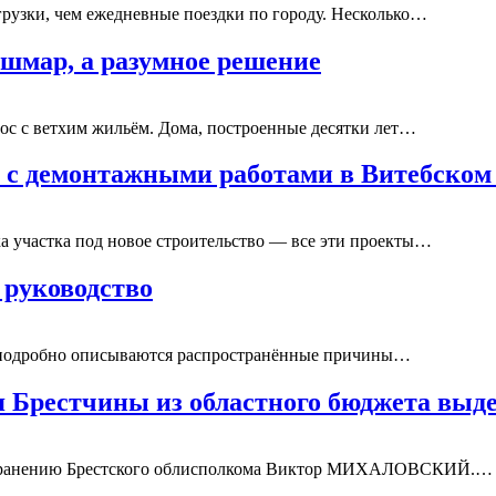
грузки, чем ежедневные поездки по городу. Несколько…
ошмар, а разумное решение
прос с ветхим жильём. Дома, построенные десятки лет…
ть с демонтажными работами в Витебском
а участка под новое строительство — все эти проекты…
 руководство
y/, подробно описываются распространённые причины…
я Брестчины из областного бюджета вы
воохранению Брестского облисполкома Виктор МИХАЛОВСКИЙ.…