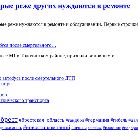
орые реже других нуждаются в ремонте
рые реже нуждаются в ремонте и обслуживании. Первые строч
буса после смертельного…
рассе М1 в Толочинском районе, признали виновным и…
 автобуса после смертельного ДТП
вениры
асте
ктрического транспорта
#брест
#брестская_область
#германия
#гандбол
#гибель
#да
#новости компаний
#пенсия
движимость
#плавание
#подоро
#питание