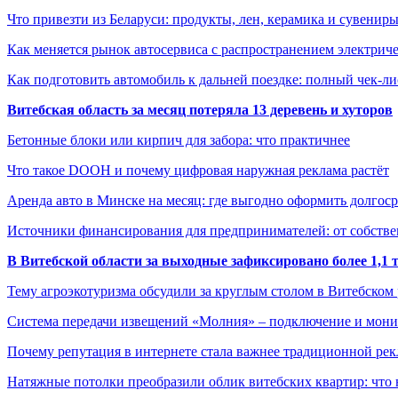
Что привезти из Беларуси: продукты, лен, керамика и сувенир
Как меняется рынок автосервиса с распространением электриче
Как подготовить автомобиль к дальней поездке: полный чек-ли
Витебская область за месяц потеряла 13 деревень и хуторов
Бетонные блоки или кирпич для забора: что практичнее
Что такое DOOH и почему цифровая наружная реклама растёт
Аренда авто в Минске на месяц: где выгодно оформить долгос
Источники финансирования для предпринимателей: от собстве
В Витебской области за выходные зафиксировано более 1,
Тему агроэкотуризма обсудили за круглым столом в Витебском
Система передачи извещений «Молния» – подключение и мон
Почему репутация в интернете стала важнее традиционной ре
Натяжные потолки преобразили облик витебских квартир: что 