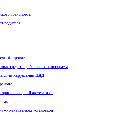
ы
ского транспорта
ст водителя
рочный прокат
нных средств до банковских программ
1 тысячи нарушений ПДД
 районе
иторинг пожарной автоматики
кламы
нужно знать перед установкой