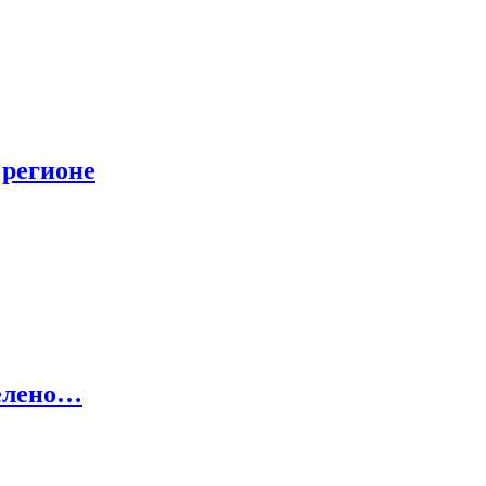
 регионе
делено…