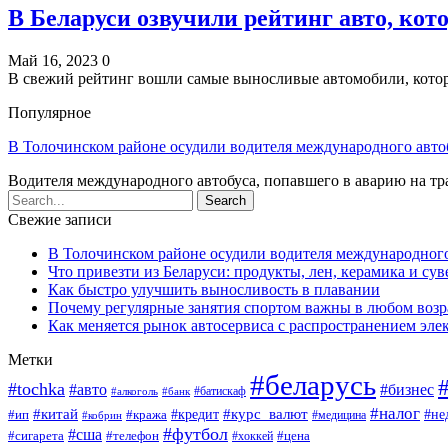
В Беларуси озвучили рейтинг авто, кот
Май 16, 2023
0
В свежий рейтинг вошли самые выносливые автомобили, кото
Популярное
В Толочинском районе осудили водителя международного авто
Водителя международного автобуса, попавшего в аварию на т
Свежие записи
В Толочинском районе осудили водителя международного
Что привезти из Беларуси: продукты, лен, керамика и су
Как быстро улучшить выносливость в плавании
Почему регулярные занятия спортом важны в любом возр
Как меняется рынок автосервиса с распространением эле
Метки
#беларусь
#tochka
#авто
#бизнес
#алкоголь
#банк
#батискаф
#налог
#китай
#кредит
#курс_валют
#ип
#не
#кража
#медицина
#кобрин
#футбол
#сша
#сигарета
#телефон
#цена
#хоккей