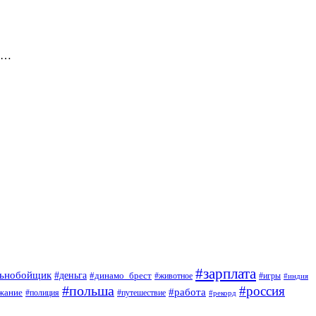
ки…
#зарплата
льнобойщик
#деньга
#динамо_брест
#животное
#игры
#индия
#польша
#россия
#работа
жание
#полиция
#путешествие
#рекорд