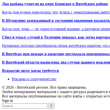
Два рыбака утонули на озере Бернское в Витебском районе
Когда дом нужно переделать: что делать с демонтажными рабо
В Шумилино задержанный в состоянии опьянения выхватил
Когда снос дома — не дорогостоящий кошмар, а разумное реше
Сбил и уехал: случай в Толочине показал, как легко наруш
Натяжные потолки преобразили облик витебских квартир: что 
В Витебске при пожаре в квартире пострадала пенсионерк
В Витебской области выявлены два случая пьяного вождени
Вскрытие авто: когда требуется
Реклама и сотрудничество
© 2026 - Витебский регион. Все права защищены.
Любое копирование материалов с нашего ресурса разрешается т
Все материалы опубликованные на сайте взяты с открытых исто
Sign in