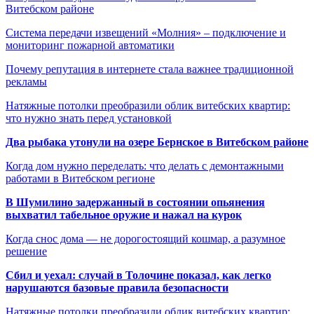
Витебском районе
Система передачи извещений «Молния» – подключение и
мониторинг пожарной автоматики
Почему репутация в интернете стала важнее традиционной
рекламы
Натяжные потолки преобразили облик витебских квартир:
что нужно знать перед установкой
Два рыбака утонули на озере Бернское в Витебском районе
Когда дом нужно переделать: что делать с демонтажными
работами в Витебском регионе
В Шумилино задержанный в состоянии опьянения
выхватил табельное оружие и нажал на курок
Когда снос дома — не дорогостоящий кошмар, а разумное
решение
Сбил и уехал: случай в Толочине показал, как легко
нарушаются базовые правила безопасности
Натяжные потолки преобразили облик витебских квартир: