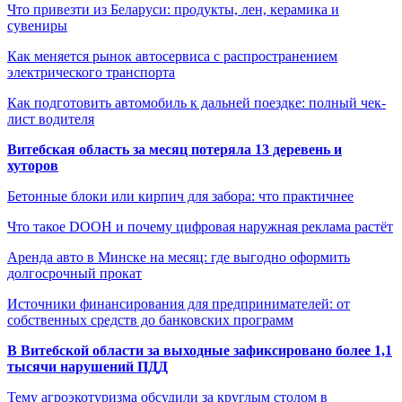
Что привезти из Беларуси: продукты, лен, керамика и
сувениры
Как меняется рынок автосервиса с распространением
электрического транспорта
Как подготовить автомобиль к дальней поездке: полный чек-
лист водителя
Витебская область за месяц потеряла 13 деревень и
хуторов
Бетонные блоки или кирпич для забора: что практичнее
Что такое DOOH и почему цифровая наружная реклама растёт
Аренда авто в Минске на месяц: где выгодно оформить
долгосрочный прокат
Источники финансирования для предпринимателей: от
собственных средств до банковских программ
В Витебской области за выходные зафиксировано более 1,1
тысячи нарушений ПДД
Тему агроэкотуризма обсудили за круглым столом в