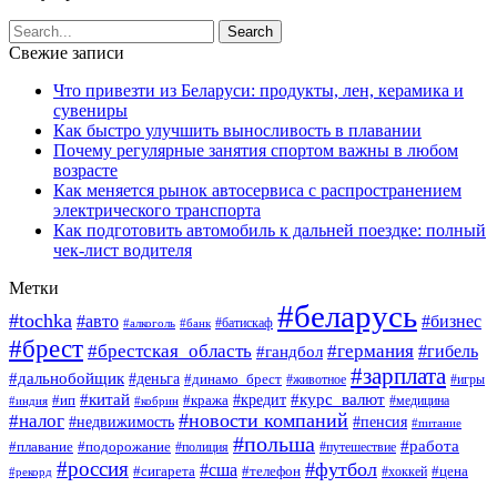
Свежие записи
Что привезти из Беларуси: продукты, лен, керамика и
сувениры
Как быстро улучшить выносливость в плавании
Почему регулярные занятия спортом важны в любом
возрасте
Как меняется рынок автосервиса с распространением
электрического транспорта
Как подготовить автомобиль к дальней поездке: полный
чек-лист водителя
Метки
#беларусь
#tochka
#авто
#бизнес
#алкоголь
#банк
#батискаф
#брест
#брестская_область
#германия
#гандбол
#гибель
#зарплата
#дальнобойщик
#деньга
#динамо_брест
#животное
#игры
#китай
#кредит
#курс_валют
#ип
#кража
#медицина
#индия
#кобрин
#новости компаний
#налог
#пенсия
#недвижимость
#питание
#польша
#работа
#плавание
#подорожание
#полиция
#путешествие
#россия
#футбол
#сша
#сигарета
#телефон
#цена
#рекорд
#хоккей