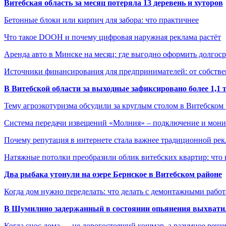
Витебская область за месяц потеряла 13 деревень и хуторов
Бетонные блоки или кирпич для забора: что практичнее
Что такое DOOH и почему цифровая наружная реклама растёт
Аренда авто в Минске на месяц: где выгодно оформить долгос
Источники финансирования для предпринимателей: от собстве
В Витебской области за выходные зафиксировано более 1,
Тему агроэкотуризма обсудили за круглым столом в Витебском
Система передачи извещений «Молния» – подключение и мон
Почему репутация в интернете стала важнее традиционной ре
Натяжные потолки преобразили облик витебских квартир: что 
Два рыбака утонули на озере Бернское в Витебском районе
Когда дом нужно переделать: что делать с демонтажными рабо
В Шумилино задержанный в состоянии опьянения выхватил
Когда снос дома — не дорогостоящий кошмар, а разумное реше