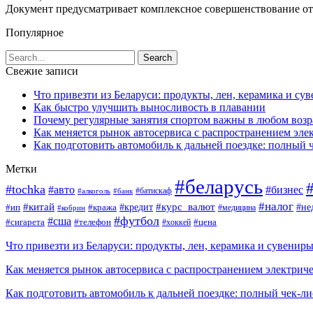
Документ предусматривает комплексное совершенствование от
Популярное
Свежие записи
Что привезти из Беларуси: продукты, лен, керамика и су
Как быстро улучшить выносливость в плавании
Почему регулярные занятия спортом важны в любом возр
Как меняется рынок автосервиса с распространением эле
Как подготовить автомобиль к дальней поездке: полный 
Метки
#беларусь
#tochka
#авто
#бизнес
#алкоголь
#банк
#батискаф
#налог
#китай
#кредит
#курс_валют
#ип
#не
#кража
#медицина
#кобрин
#футбол
#сша
#сигарета
#телефон
#цена
#хоккей
Что привезти из Беларуси: продукты, лен, керамика и сувенир
Как меняется рынок автосервиса с распространением электриче
Как подготовить автомобиль к дальней поездке: полный чек-ли