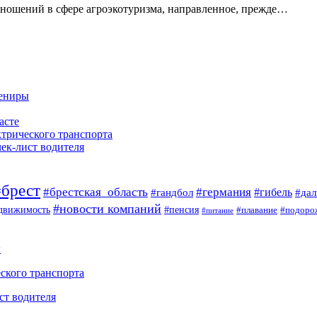
ношений в сфере агроэкотуризма, направленное, прежде…
вениры
асте
ктрического транспорта
чек-лист водителя
#брест
#брестская_область
#германия
#гандбол
#гибель
#да
#новости компаний
#пенсия
движимость
#плавание
#подоро
#питание
ы
ского транспорта
ст водителя