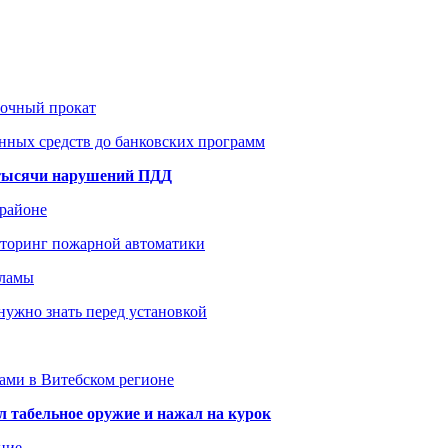
рочный прокат
нных средств до банковских программ
1 тысячи нарушений ПДД
 районе
иторинг пожарной автоматики
кламы
нужно знать перед установкой
тами в Витебском регионе
 табельное оружие и нажал на курок
ние