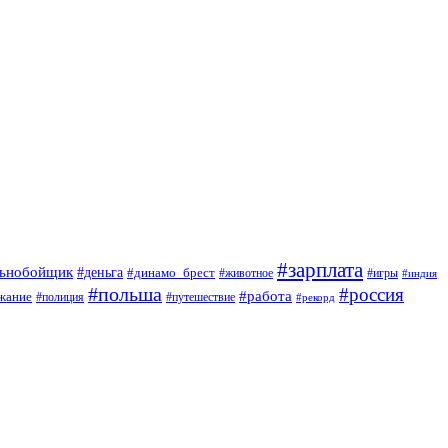
#зарплата
льнобойщик
#деньга
#динамо_брест
#животное
#игры
#индия
#польша
#россия
#работа
жание
#полиция
#путешествие
#рекорд