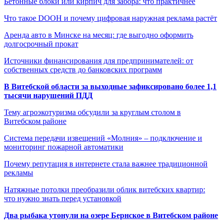
Бетонные блоки или кирпич для забора: что практичнее
Что такое DOOH и почему цифровая наружная реклама растёт
Аренда авто в Минске на месяц: где выгодно оформить
долгосрочный прокат
Источники финансирования для предпринимателей: от
собственных средств до банковских программ
В Витебской области за выходные зафиксировано более 1,1
тысячи нарушений ПДД
Тему агроэкотуризма обсудили за круглым столом в
Витебском районе
Система передачи извещений «Молния» – подключение и
мониторинг пожарной автоматики
Почему репутация в интернете стала важнее традиционной
рекламы
Натяжные потолки преобразили облик витебских квартир:
что нужно знать перед установкой
Два рыбака утонули на озере Бернское в Витебском районе