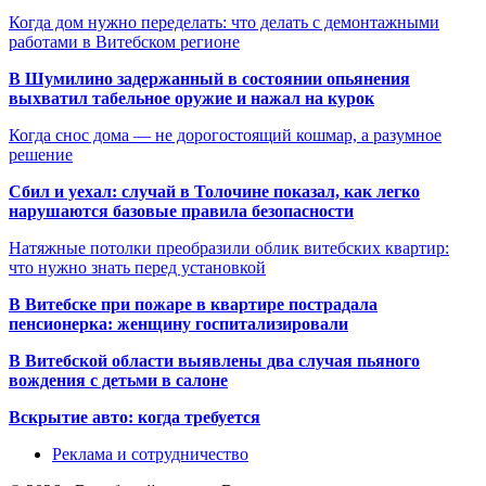
Когда дом нужно переделать: что делать с демонтажными
работами в Витебском регионе
В Шумилино задержанный в состоянии опьянения
выхватил табельное оружие и нажал на курок
Когда снос дома — не дорогостоящий кошмар, а разумное
решение
Сбил и уехал: случай в Толочине показал, как легко
нарушаются базовые правила безопасности
Натяжные потолки преобразили облик витебских квартир:
что нужно знать перед установкой
В Витебске при пожаре в квартире пострадала
пенсионерка: женщину госпитализировали
В Витебской области выявлены два случая пьяного
вождения с детьми в салоне
Вскрытие авто: когда требуется
Реклама и сотрудничество