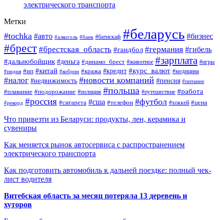
электрического транспорта
Метки
#беларусь
#tochka
#авто
#бизнес
#алкоголь
#банк
#батискаф
#брест
#брестская_область
#германия
#гандбол
#гибель
#зарплата
#дальнобойщик
#деньга
#динамо_брест
#животное
#игры
#китай
#кредит
#курс_валют
#ип
#кража
#медицина
#индия
#кобрин
#новости компаний
#налог
#пенсия
#недвижимость
#питание
#польша
#работа
#плавание
#подорожание
#полиция
#путешествие
#россия
#футбол
#сша
#сигарета
#телефон
#цена
#рекорд
#хоккей
Что привезти из Беларуси: продукты, лен, керамика и
сувениры
Как меняется рынок автосервиса с распространением
электрического транспорта
Как подготовить автомобиль к дальней поездке: полный чек-
лист водителя
Витебская область за месяц потеряла 13 деревень и
хуторов