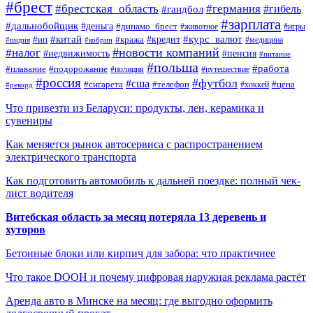
#брест
#брестская_область
#германия
#гандбол
#гибель
#зарплата
#дальнобойщик
#деньга
#динамо_брест
#животное
#игры
#китай
#кредит
#курс_валют
#ип
#кража
#медицина
#индия
#кобрин
#новости компаний
#налог
#пенсия
#недвижимость
#питание
#польша
#работа
#плавание
#подорожание
#полиция
#путешествие
#россия
#футбол
#сша
#сигарета
#телефон
#цена
#рекорд
#хоккей
Что привезти из Беларуси: продукты, лен, керамика и
сувениры
Как меняется рынок автосервиса с распространением
электрического транспорта
Как подготовить автомобиль к дальней поездке: полный чек-
лист водителя
Витебская область за месяц потеряла 13 деревень и
хуторов
Бетонные блоки или кирпич для забора: что практичнее
Что такое DOOH и почему цифровая наружная реклама растёт
Аренда авто в Минске на месяц: где выгодно оформить