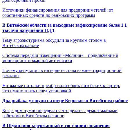
долгосрочный прокат
Источники финансирования для предпринимателей: от
собственных средств до банковских программ
В Витебской области за выходные зафиксировано более 1,1
тысячи нарушений ПДД
Тему агроэкотуризма обсудили за круглым столом в
Витебском районе
Система передачи извещений «Молния» – подключение и
мониторинг пожарной автоматики
Почему репутация в интернете стала важнее традиционной
рекламы
Натяжные потолки преобразили облик витебских квартир:
что нужно знать перед установкой
Два рыбака утонули на озере Бернское в Витебском районе
Когда дом нужно переделать: что делать с демонтажными
работами в Витебском регионе
В Шумилино задержанный в состоянии опьянения