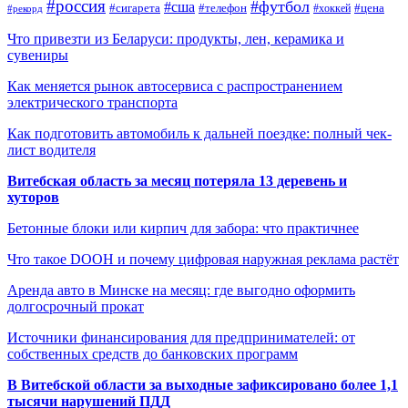
#россия
#футбол
#сша
#сигарета
#телефон
#цена
#рекорд
#хоккей
Что привезти из Беларуси: продукты, лен, керамика и
сувениры
Как меняется рынок автосервиса с распространением
электрического транспорта
Как подготовить автомобиль к дальней поездке: полный чек-
лист водителя
Витебская область за месяц потеряла 13 деревень и
хуторов
Бетонные блоки или кирпич для забора: что практичнее
Что такое DOOH и почему цифровая наружная реклама растёт
Аренда авто в Минске на месяц: где выгодно оформить
долгосрочный прокат
Источники финансирования для предпринимателей: от
собственных средств до банковских программ
В Витебской области за выходные зафиксировано более 1,1
тысячи нарушений ПДД