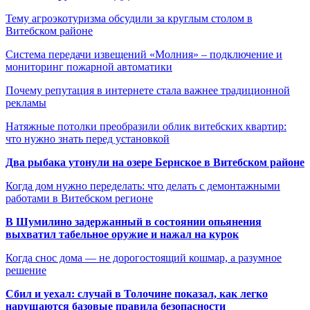
Тему агроэкотуризма обсудили за круглым столом в
Витебском районе
Система передачи извещений «Молния» – подключение и
мониторинг пожарной автоматики
Почему репутация в интернете стала важнее традиционной
рекламы
Натяжные потолки преобразили облик витебских квартир:
что нужно знать перед установкой
Два рыбака утонули на озере Бернское в Витебском районе
Когда дом нужно переделать: что делать с демонтажными
работами в Витебском регионе
В Шумилино задержанный в состоянии опьянения
выхватил табельное оружие и нажал на курок
Когда снос дома — не дорогостоящий кошмар, а разумное
решение
Сбил и уехал: случай в Толочине показал, как легко
нарушаются базовые правила безопасности