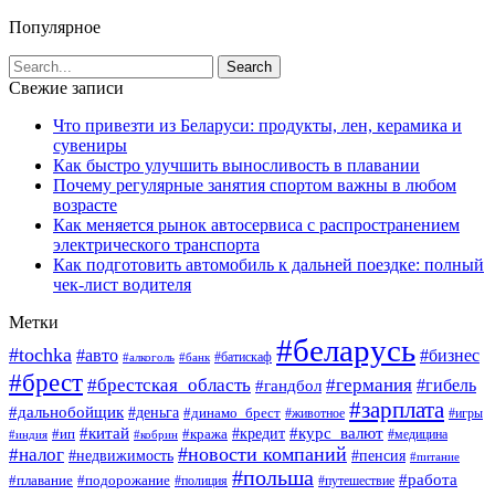
Популярное
Свежие записи
Что привезти из Беларуси: продукты, лен, керамика и
сувениры
Как быстро улучшить выносливость в плавании
Почему регулярные занятия спортом важны в любом
возрасте
Как меняется рынок автосервиса с распространением
электрического транспорта
Как подготовить автомобиль к дальней поездке: полный
чек-лист водителя
Метки
#беларусь
#tochka
#авто
#бизнес
#алкоголь
#банк
#батискаф
#брест
#брестская_область
#германия
#гандбол
#гибель
#зарплата
#дальнобойщик
#деньга
#динамо_брест
#животное
#игры
#китай
#кредит
#курс_валют
#ип
#кража
#медицина
#индия
#кобрин
#новости компаний
#налог
#пенсия
#недвижимость
#питание
#польша
#работа
#плавание
#подорожание
#полиция
#путешествие