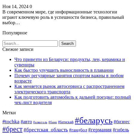
Ноя 14, 2024
0
В современном мире, где информационные технологии
играют ключевую роль в успешности бизнеса, правильный
выбор…
Популярное
Свежие записи
Что привезти из Беларуси: продукты, лен, керамика и
сувениры
Как быстро улучшить выносливость в плавании
Почему регулярные занятия спортом важны в любом
возрасте
Как меняется рынок автосервиса с распространением
электрического транспорта
Как подготовить автомобиль к дальней поездке: полный
чек-лист водителя
Метки
#беларусь
#tochka
#авто
#бизнес
#алкоголь
#банк
#батискаф
#брест
#брестская_область
#германия
#гандбол
#гибель