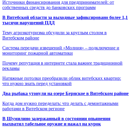
Источники финансирования для предпринимателей: от
собственных средств до банковских программ
В Витебской области за выходные зафиксировано более 1,1
тысячи нарушений ПДД
Тему агроэкотуризма обсудили за круглым столом в
Витебском районе
Система передачи извещений «Молния» – подключение и
мониторинг пожарной автоматики
Почему репутация в интернете стала важнее традиционной
рекламы
Натяжные потолки преобразили облик витебских квартир:
что нужно знать перед установкой
Два рыбака утонули на озере Бернское в Витебском районе
Когда дом нужно переделать: что делать с демонтажными
работами в Витебском регионе
В Шумилино задержанный в состоянии опьянения
выхватил табельное оружие и нажал на курок