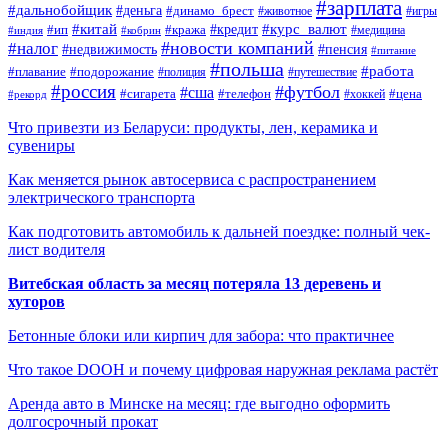
#зарплата
#дальнобойщик
#деньга
#динамо_брест
#животное
#игры
#китай
#кредит
#курс_валют
#ип
#кража
#медицина
#индия
#кобрин
#новости компаний
#налог
#пенсия
#недвижимость
#питание
#польша
#работа
#плавание
#подорожание
#полиция
#путешествие
#россия
#футбол
#сша
#сигарета
#телефон
#цена
#рекорд
#хоккей
Что привезти из Беларуси: продукты, лен, керамика и
сувениры
Как меняется рынок автосервиса с распространением
электрического транспорта
Как подготовить автомобиль к дальней поездке: полный чек-
лист водителя
Витебская область за месяц потеряла 13 деревень и
хуторов
Бетонные блоки или кирпич для забора: что практичнее
Что такое DOOH и почему цифровая наружная реклама растёт
Аренда авто в Минске на месяц: где выгодно оформить
долгосрочный прокат