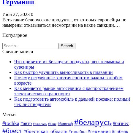
Германии
Июл 27, 2023
0
Есть такие белорусские продукты, от которых европейцы не
намерены отказываться несмотря ни на какие санкции.…
Популярное
Свежие записи
Что привезти из Беларуси: продукты, лен, керамика и
сувениры
Как быстро улучшить выносливость в плавании
Почему регулярные занятия спортом важны в любом
возрасте
Как меняется рынок автосервиса с распространением
электрического транспорта
Как подготовить автомобиль к дальней поездке: полный
чек-лист водителя
Метки
#беларусь
#tochka
#авто
#бизнес
#алкоголь
#банк
#батискаф
#брест
#брестская_область
#германия
#гандбол
#гибель