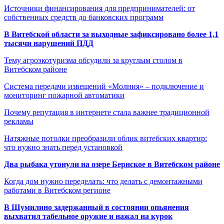
Источники финансирования для предпринимателей: от
собственных средств до банковских программ
В Витебской области за выходные зафиксировано более 1,1
тысячи нарушений ПДД
Тему агроэкотуризма обсудили за круглым столом в
Витебском районе
Система передачи извещений «Молния» – подключение и
мониторинг пожарной автоматики
Почему репутация в интернете стала важнее традиционной
рекламы
Натяжные потолки преобразили облик витебских квартир:
что нужно знать перед установкой
Два рыбака утонули на озере Бернское в Витебском районе
Когда дом нужно переделать: что делать с демонтажными
работами в Витебском регионе
В Шумилино задержанный в состоянии опьянения
выхватил табельное оружие и нажал на курок