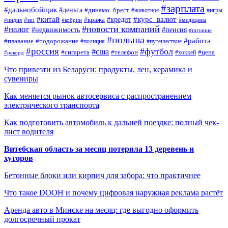
#зарплата
#дальнобойщик
#деньга
#динамо_брест
#животное
#игры
#китай
#кредит
#курс_валют
#ип
#кража
#медицина
#индия
#кобрин
#новости компаний
#налог
#пенсия
#недвижимость
#питание
#польша
#работа
#плавание
#подорожание
#полиция
#путешествие
#россия
#футбол
#сша
#сигарета
#телефон
#цена
#рекорд
#хоккей
Что привезти из Беларуси: продукты, лен, керамика и
сувениры
Как меняется рынок автосервиса с распространением
электрического транспорта
Как подготовить автомобиль к дальней поездке: полный чек-
лист водителя
Витебская область за месяц потеряла 13 деревень и
хуторов
Бетонные блоки или кирпич для забора: что практичнее
Что такое DOOH и почему цифровая наружная реклама растёт
Аренда авто в Минске на месяц: где выгодно оформить
долгосрочный прокат