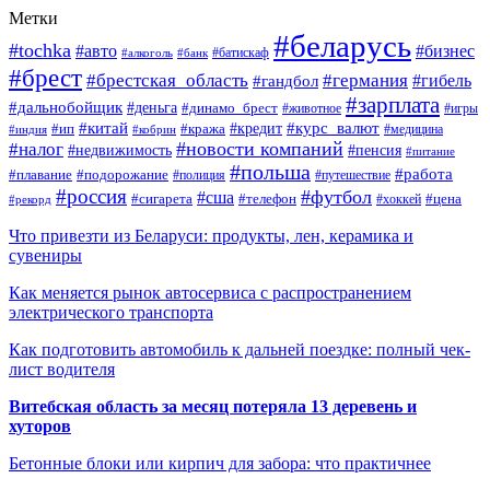
Метки
#беларусь
#tochka
#авто
#бизнес
#алкоголь
#банк
#батискаф
#брест
#брестская_область
#германия
#гандбол
#гибель
#зарплата
#дальнобойщик
#деньга
#динамо_брест
#животное
#игры
#китай
#кредит
#курс_валют
#ип
#кража
#медицина
#индия
#кобрин
#новости компаний
#налог
#пенсия
#недвижимость
#питание
#польша
#работа
#плавание
#подорожание
#полиция
#путешествие
#россия
#футбол
#сша
#сигарета
#телефон
#цена
#рекорд
#хоккей
Что привезти из Беларуси: продукты, лен, керамика и
сувениры
Как меняется рынок автосервиса с распространением
электрического транспорта
Как подготовить автомобиль к дальней поездке: полный чек-
лист водителя
Витебская область за месяц потеряла 13 деревень и
хуторов
Бетонные блоки или кирпич для забора: что практичнее