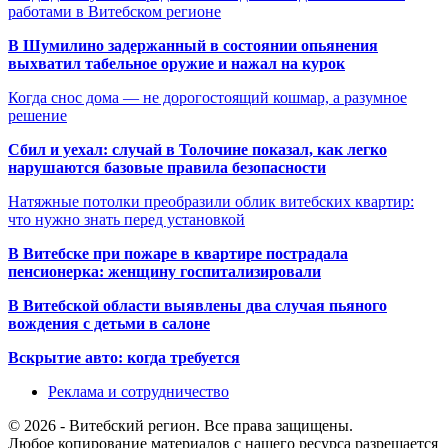
работами в Витебском регионе
В Шумилино задержанный в состоянии опьянения
выхватил табельное оружие и нажал на курок
Когда снос дома — не дорогостоящий кошмар, а разумное
решение
Сбил и уехал: случай в Толочине показал, как легко
нарушаются базовые правила безопасности
Натяжные потолки преобразили облик витебских квартир:
что нужно знать перед установкой
В Витебске при пожаре в квартире пострадала
пенсионерка: женщину госпитализировали
В Витебской области выявлены два случая пьяного
вождения с детьми в салоне
Вскрытие авто: когда требуется
Реклама и сотрудничество
© 2026 - Витебский регион. Все права защищены.
Любое копирование материалов с нашего ресурса разрешается