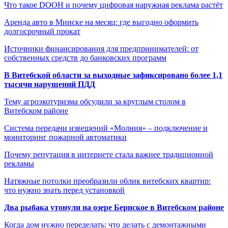
Что такое DOOH и почему цифровая наружная реклама растёт
Аренда авто в Минске на месяц: где выгодно оформить
долгосрочный прокат
Источники финансирования для предпринимателей: от
собственных средств до банковских программ
В Витебской области за выходные зафиксировано более 1,1
тысячи нарушений ПДД
Тему агроэкотуризма обсудили за круглым столом в
Витебском районе
Система передачи извещений «Молния» – подключение и
мониторинг пожарной автоматики
Почему репутация в интернете стала важнее традиционной
рекламы
Натяжные потолки преобразили облик витебских квартир:
что нужно знать перед установкой
Два рыбака утонули на озере Бернское в Витебском районе
Когда дом нужно переделать: что делать с демонтажными