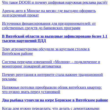
Что такое DOOH и почему цифровая наружная реклама растёт
Аренда авто в Минске на месяц: где выгодно оформить
долгосрочный прокат
Источники финансирования для предпринимателей: от
собственных средств до банковских программ
В Витебской области за выходные зафиксировано более 1,1
тысячи нарушений ПДД
Тему агроэкотуризма обсудили за круглым столом в
Витебском районе
Система передачи извещений «Молния» – подключение и
мониторинг пожарной автоматики
Почему репутация в интернете стала важнее традиционной
рекламы
Натяжные потолки преобразили облик витебских квартир:
что нужно знать перед установкой
Два рыбака утонули на озере Бернское в Витебском районе
Когда дом нужно переделать: что делать с демонтажными