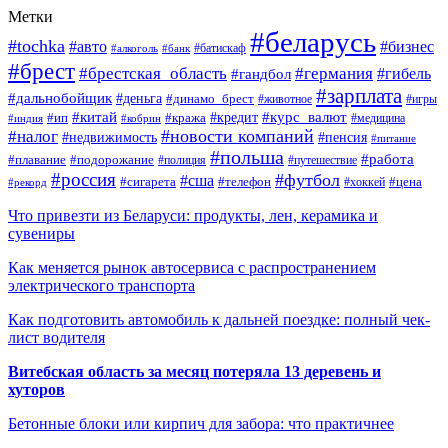
Метки
#беларусь
#tochka
#авто
#бизнес
#алкоголь
#банк
#батискаф
#брест
#брестская_область
#германия
#гандбол
#гибель
#зарплата
#дальнобойщик
#деньга
#динамо_брест
#животное
#игры
#китай
#кредит
#курс_валют
#ип
#кража
#медицина
#индия
#кобрин
#новости компаний
#налог
#пенсия
#недвижимость
#питание
#польша
#работа
#плавание
#подорожание
#полиция
#путешествие
#россия
#футбол
#сша
#сигарета
#телефон
#цена
#рекорд
#хоккей
Что привезти из Беларуси: продукты, лен, керамика и
сувениры
Как меняется рынок автосервиса с распространением
электрического транспорта
Как подготовить автомобиль к дальней поездке: полный чек-
лист водителя
Витебская область за месяц потеряла 13 деревень и
хуторов
Бетонные блоки или кирпич для забора: что практичнее